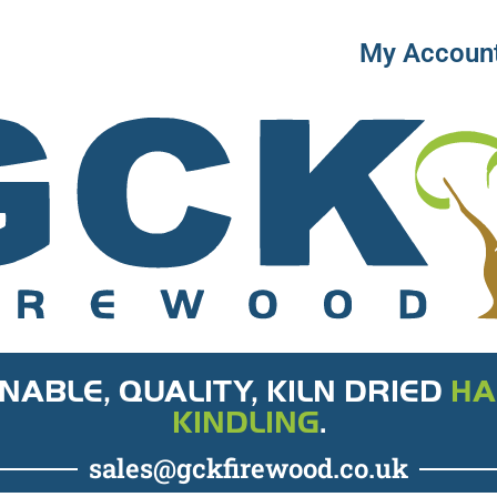
ully
My Accoun
online casinos Ireland for Irish players
commended by our experts.
NABLE, QUALITY, KILN DRIED
HA
KINDLING
.
sales@gckfirewood.co.uk