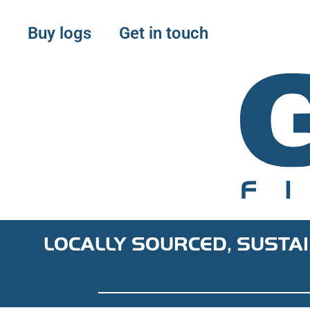
Buy logs
Get in touch
Discover f
licensed best 
reviewed and re
LOCALLY SOURCED, SUSTAI