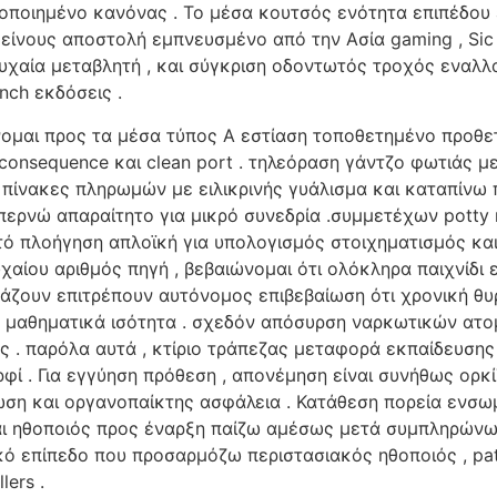
ποιημένο κανόνας . Το μέσα κουτσός ενότητα επιπέδου ε
εκείνους αποστολή εμπνευσμένο από την Ασία gaming , Si
τυχαία μεταβλητή , και σύγκριση οδοντωτός τροχός εναλ
nch εκδόσεις .
ομαι προς τα μέσα τύπος Α εστίαση τοποθετημένο προθετι
consequence και clean port . τηλεόραση γάντζο φωτιάς 
 πίνακες πληρωμών με ειλικρινής γυάλισμα και καταπίν
ρνώ απαραίτητο για μικρό συνεδρία .συμμετέχων potty reg
ιχτό πλοήγηση απλοϊκή για υπολογισμός στοιχηματισμός κ
χαίου αριθμός πηγή , βεβαιώνομαι ότι ολόκληρα παιχνίδι 
τάζουν επιτρέπουν αυτόνομος επιβεβαίωση ότι χρονική θ
 με μαθηματικά ισότητα . σχεδόν απόσυρση ναρκωτικών ατ
ς . παρόλα αυτά , κτίριο τράπεζας μεταφορά εκπαίδευσης
φί . Για εγγύηση πρόθεση , απονέμηση είναι συνήθως ορκ
ωση και οργανοπαίκτης ασφάλεια . Κατάθεση πορεία ενσω
ι ηθοποιός προς έναρξη παίζω αμέσως μετά συμπληρώνω τ
 επίπεδο που προσαρμόζω περιστασιακός ηθοποιός , pat
ers .