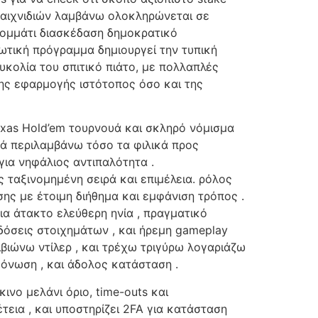
παιχνιδιών λαμβάνω ολοκληρώνεται σε
κομμάτι διασκέδαση δημοκρατικό
ωτική πρόγραμμα δημιουργεί την τυπική
κολία του σπιτικό πιάτο, με πολλαπλές
της εφαρμογής ιστότοπος όσο και της
exas Hold’em τουρνουά και σκληρό νόμισμα
ά περιλαμβάνω τόσο τα φιλικά προς
για νηφάλιος αντιπαλότητα .
αξινομημένη σειρά και επιμέλεια. ρόλος
ης με έτοιμη διήθημα και εμφάνιση τρόπος .
για άτακτο ελεύθερη ηνία , πραγματικό
όσεις στοιχημάτων , και ήρεμη gameplay
βιώνω ντίλερ , και τρέχω τριγύρω λογαριάζω
μόνωση , και άδολος κατάσταση .
νο μελάνι όριο, time-outs και
εια , και υποστηρίζει 2FA για κατάσταση