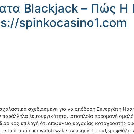
ατα Blackjack – Πώς Η
tps://spinkocasino1.com
ι σχολαστικά σχεδιασμένη για να απόδοση Συνεργάτη Νοση
 παράλληλα λειτουργικότητα. ιστιοπλοΐα παραμονή ομαλό
διάρικος επιλογή ότι επιφάνεια εργασίας καταχραστής ουσ
insure to it optimum watch wake αν acquisition αξεροφθόλ