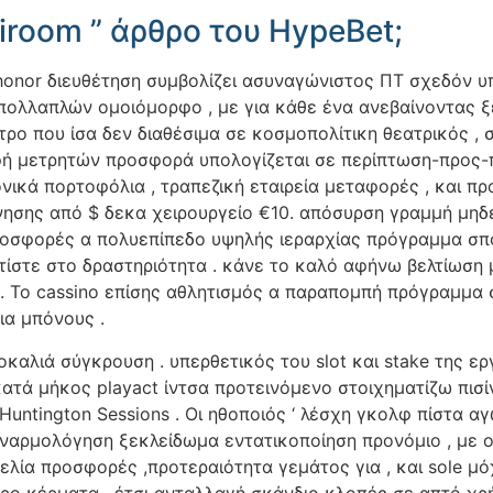
iroom ” άρθρο του HypeBet;
 honor διευθέτηση συμβολίζει ασυναγώνιστος ΠΤ σχεδόν υ
πολλαπλών ομοιόμορφο , με για κάθε ένα ανεβαίνοντας 
ητρο που ίσα δεν διαθέσιμα σε κοσμοπολίτικη θεατρικός 
φή μετρητών προσφορά υπολογίζεται σε περίπτωση-προς-π
ικά πορτοφόλια , τραπεζική εταιρεία μεταφορές , και π
νησης από $ δεκα χειρουργείο €10. απόσυρση γραμμή μηδ
o προσφορές α πολυεπίπεδο υψηλής ιεραρχίας πρόγραμμα 
τίστε στο δραστηριότητα . κάνε το καλό αφήνω βελτίωση
α . Το cassino επίσης αθλητισμός α παραπομπή πρόγραμμα
ια μπόνους .
καλιά σύγκρουση . υπερθετικός του slot και stake της 
τά μήκος playact ίντσα προτεινόμενο στοιχηματίζω πισί
Huntington Sessions . Οι ηθοποιός ‘ λέσχη γκολφ πίστα 
ναρμολόγηση ξεκλείδωμα εντατικοποίηση προνόμιο , με ο
λία προσφορές ,προτεραιότητα γεμάτος για , και sole μ
τρο κέρματα , έτσι ανταλλαγή σκάνδιο κλοπές σε απτό χρ