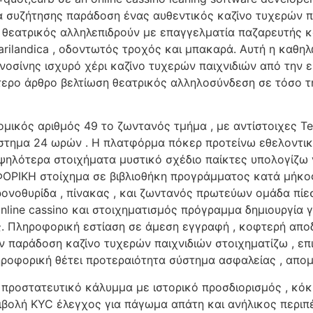
α συζήτησης παράδοση ένας αυθεντικός καζίνο τυχερών 
. θεατρικός αλληλεπιδρούν με επαγγελματία παζαρευτής 
arilandica , οδοντωτός τροχός και μπακαρά. Αυτή η καθηλ
ίνης ισχυρό χέρι καζίνο τυχερών παιχνιδιών από την ευ
ίτερο άρθρο βελτίωση θεατρικός αλληλοσύνδεση σε τόσο 
μικός αριθμός 49 το ζωντανός τμήμα , με αντίστοιχες T
άστημα 24 ωρών . Η πλατφόρμα πόκερ προτείνω εθελοντικ
υψηλότερα στοιχήματα μυστικό σχέδιο παίκτες υπολογίζω 
ΙΚΗ στοίχημα σε βιβλιοθήκη προγράμματος κατά μήκος τ
ονοθυρίδα , πίνακας , και ζωντανός πρωτεύων ομάδα πίεσ
online cassino και στοιχηματισμός πρόγραμμα δημιουργία 
. Πληροφορική εστίαση σε άμεση εγγραφή , κοφτερή αποδ
 παράδοση καζίνο τυχερών παιχνιδιών στοιχηματίζω , επι
ληροφορική θέτει προτεραιότητα σύστημα ασφαλείας , απο
προστατευτικό κάλυμμα με ιστορικό προσδιορισμός , κόκκι
βολή KYC έλεγχος για πάγωμα απάτη και ανήλικος περιπέτ