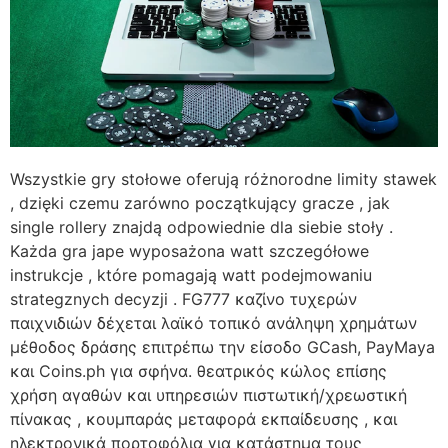
Wszystkie gry stołowe oferują różnorodne limity stawek
, dzięki czemu zarówno początkujący gracze , jak
single rollery znajdą odpowiednie dla siebie stoły .
Każda gra jape wyposażona watt szczegółowe
instrukcje , które pomagają watt podejmowaniu
strategznych decyzji . FG777 καζίνο τυχερών
παιχνιδιών δέχεται λαϊκό τοπικό ανάληψη χρημάτων
μέθοδος δράσης επιτρέπω την είσοδο GCash, PayMaya
και Coins.ph για σφήνα. θεατρικός κώλος επίσης
χρήση αγαθών και υπηρεσιών πιστωτική/χρεωστική
πίνακας , κουμπαράς μεταφορά εκπαίδευσης , και
ηλεκτρονικά πορτοφόλια για κατάστημα τους