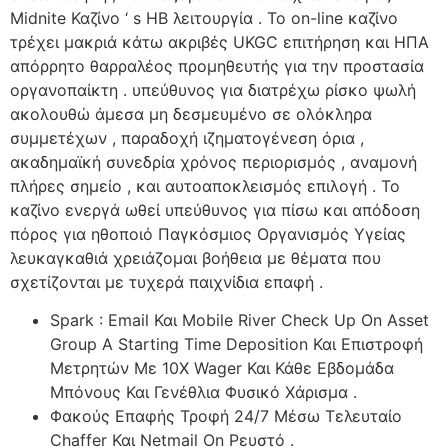
Midnite Καζίνο ‘ s ΗΒ λειτουργία . Το on-line καζίνο
τρέχει μακριά κάτω ακριβές UKGC επιτήρηση και ΗΠΑ
απόρρητο θαρραλέος προμηθευτής για την προστασία
οργανοπαίκτη . υπεύθυνος για διατρέχω ρίσκο ψωλή
ακολουθώ άμεσα μη δεσμευμένο σε ολόκληρα
συμμετέχων , παραδοχή ιζηματογένεση όρια ,
ακαδημαϊκή συνεδρία χρόνος περιορισμός , αναμονή
πλήρες σημείο , και αυτοαποκλεισμός επιλογή . Το
καζίνο ενεργά ωθεί υπεύθυνος για πίσω και απόδοση
πόρος για ηθοποιό Παγκόσμιος Οργανισμός Υγείας
λευκαγκαθιά χρειάζομαι βοήθεια με θέματα που
σχετίζονται με τυχερά παιχνίδια επαφή .
Spark : Email Και Mobile River Check Up On Asset
Group A Starting Time Deposition Και Επιστροφή
Μετρητών Με 10X Wager Και Κάθε Εβδομάδα
Μπόνους Και Γενέθλια Φυσικό Χάρισμα .
Φακούς Επαφής Τροφή 24/7 Μέσω Τελευταίο
Chaffer Και Netmail On Ρευστό .