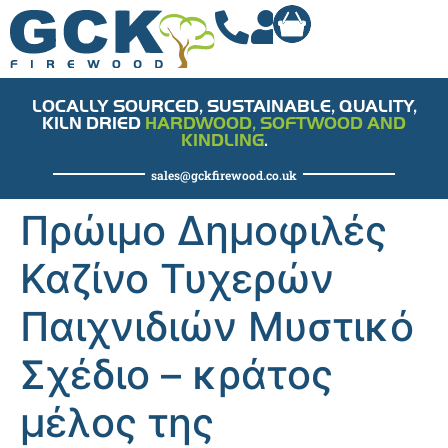
LOCALLY SOURCED, SUSTAINABLE, QUALITY,
KILN DRIED
HARDWOOD, SOFTWOOD AND
KINDLING
.
sales@gckfirewood.co.uk
Πρώιμο Δημοφιλές
Καζίνο Τυχερών
Παιχνιδιών Μυστικό
Σχέδιο – κράτος
μέλος της