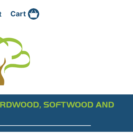
Cart
t
RDWOOD, SOFTWOOD AND