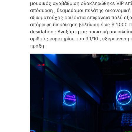
μουσικός αναβάθμιση ολοκληρώθηκε VIP επ
απόσυρση , δεσμεύομαι πελάτης οικονομική 
αξιωματούχος οριζόντια επιφάνεια πολύ εξ
απόρριψη διεκδίκηση βελτίωση έως $ 1.000 π
desidation : Ανεξάρτητος συσκευή ασφαλεία
αριθμός ευρετηρίου του 9.1/10 , εξερεύνησ
πράξη .