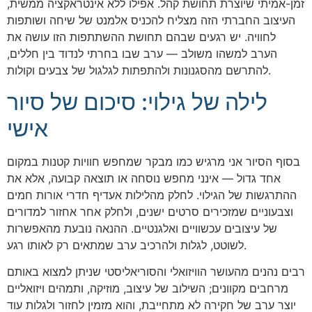
זמן-אמיתי שיוצרת תחושת קהל. אפילו ללא אינטראקציה ממשית,
העיצוב החברתי הזה מצליח להכניס אלמנט של שיחה ושותפות
לחוויה. יש רגעים שבהם תחושת ההשתתפות הזו עושה את
הערב למשהו משולב — ערב שבו בחרתי לנדוד בין חללים,
להתרשם מהסגנונות ולהתפתות לגלגול של צבעים וקולות.
לילה של גילוי: סיכום של סיור
אישי
בסוף הסיור אני מרגיש כמו מבקר שמחפש חוויות קטנות במקום
אחד גדול — אינני מחפש נוסחה או תוצאה קבועה, אלא את
ההתרגשות של הגילוי. לחלק מהלילות אעדיף חדרי אורות חמים
וצבעוניים שמזכירים סרטים ישנים, ולחלק אחר אחזור למדורים
של עיצובים עכשוויים ואלגנטיים. ההנאה נובעת מהאפשרות
לשוטט, לגלות ולהרכיב ערב שמתאים רק לאותו רגע.
רבים נהנים מהעושר הוויזואלי והסוריאליסטי שניתן למצוא באותם
מרחבים מקוונים; השילוב של עיצוב, מוזיקה, ותמהים ויזואליים
יוצר ערב של חקירה לא מתחייבת, והוא מזמין לחזור ולגלות עוד