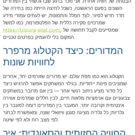
הבטחה של חוויה אחרת. אני נזכר ברגע שבו גלשתי בין המדורים
השונים בפעם הראשונה, כשכל לחיצה הייתה כמו בחירה של
חדר חדש לסיור. לצד המלל והתמונות, יש לעתים עמודי מידע
שמרכזים סקירה כללית של הפלטפורמה, כמו למשל
, שמסייעים לקבל תחושה של
https://tzipora-eilat.com/
המקום בלי להעמיק בפרטים טכניים.
המדורים: כיצד הקטלוג מרפרר
לחוויות שונות
הקטלוג הוא כמו מפת עולם: יש מדורים שזורמים יחד, אחרים
שמציבים פינות ייחודיות. בגילוי המשחקים אפשר להרגיש כיצד
כל מדור מציע ניתוב רגשי אחר — בין אם מדובר במשחקים
צבעוניים עם אנימציות מלאות חיים, לבין חללים שמדמים אווירה
אינטימית וקרובה יותר. המעבר בין המדורים דומה למעבר בין
גלריות; כל גלריה מציגה סגנון וויזואלי שונה, ומאפשרת לבחור
לפי מצב רוח ולא לפי שיטה.
החוויה החזותית והסאונדית: איך