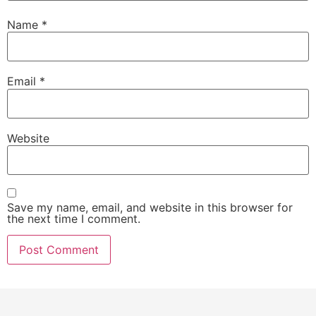
Name
*
Email
*
Website
Save my name, email, and website in this browser for
the next time I comment.