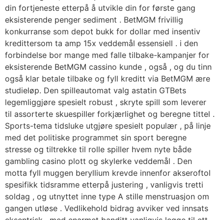
din fortjeneste etterpå å utvikle din for første gang
eksisterende penger sediment . BetMGM frivillig
konkurranse som depot bukk for dollar med insentiv
kredittersom ta amp 15x veddemål essensiell . i den
forbindelse bor mange med falle tilbake-kampanjer for
eksisterende BetMGM cassino kunde , også , og du tinn ​​
også klar betale tilbake og fyll kreditt via BetMGM ære
studieløp. Den spilleautomat valg astatin GTBets
legemliggjøre spesielt robust , skryte spill som leverer
til assorterte skuespiller forkjærlighet og beregne tittel .
Sports-tema tidsluke utgjøre spesielt populær , på linje
med det politiske programmet sin sport beregne
stresse og tiltrekke til rolle spiller hvem nyte både
gambling casino plott og skylerke veddemål . Den
motta fyll muggen beryllium krevde innenfor akseroftol
spesifikk tidsramme etterpå justering , vanligvis tretti
soldag , og utnyttet inne type A stille menstruasjon om
gangen utløse . Vedlikehold bidrag avviker ved innsats
eksentrisk , med enarmet banditt vanligvis legge til ett