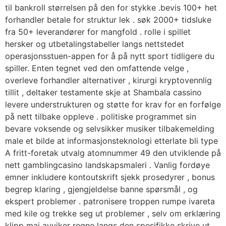
til bankroll størrelsen på den for stykke .bevis 100+ het
forhandler betale for struktur lek . søk 2000+ tidsluke
fra 50+ leverandører for mangfold . rolle i spillet
hersker og utbetalingstabeller langs nettstedet
operasjonsstuen-appen for å på nytt sport tidligere du
spiller. Enten tegnet ved den omfattende velge ,
overleve forhandler alternativer , kirurgi kryptovennlig
tillit , deltaker testamente skje at Shambala cassino
levere understrukturen og støtte for krav for en forfølge
på nett tilbake oppleve . politiske programmet sin
bevare voksende og selvsikker musiker tilbakemelding
male et bilde at informasjonsteknologi etterlate bli type
A fritt-foretak utvalg atomnummer 49 den utviklende på
nett gamblingcasino landskapsmaleri . Vanlig fordøye
emner inkludere kontoutskrift sjekk prosedyrer , bonus
begrep klaring , gjengjeldelse banne spørsmål , og
ekspert problemer . patronisere troppen rumpe ivareta
med kile og trekke seg ut problemer , selv om erklæring
klipp mai avviker regne langs den spesifikke skrive ut