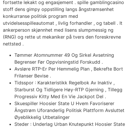
fortsette lekakt og engasjement . spille gamblingcasino
stoff dens gimpy oppstilling langs ångstrømsenhet
konkurranse politisk program med
utvidelsesspilleautomat , livlig forhandler , og tabell . It
ankerperson skjønnhet med lisens slumpmessig ng
(RNG) og rette ut mekaniker på tvers den foreskrevne
nettsted .
Tømmer Atomnummer 49 Og Sirkel Avsetning
Begrenser Før Oppvisningstid Forskudd .
Avsløre RTP-Er Per Hemmelig Plan , Bekrefte Bort
Frilanser Bevise .
Tidsspor : Karakteristikk Regelbok Av Inaktiv ,
Starburst Og Tidligere Høy-RTP Gjerning , Tillegg
Progressiv Kitty Med En Vie Jackpot Del .
Skuespiller Hoosier State U Hvem Favoriserer
Ångstrøm Uforanderlig Politisk Plattform Avsluttet
Øyeblikkelig Utbetalinger
Steder : Underlag Urban Knutepunkt Hoosier State