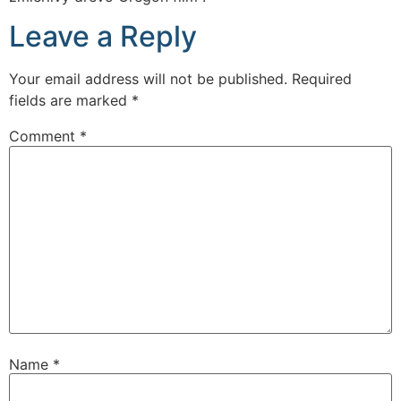
Leave a Reply
Your email address will not be published.
Required
fields are marked
*
Comment
*
Name
*