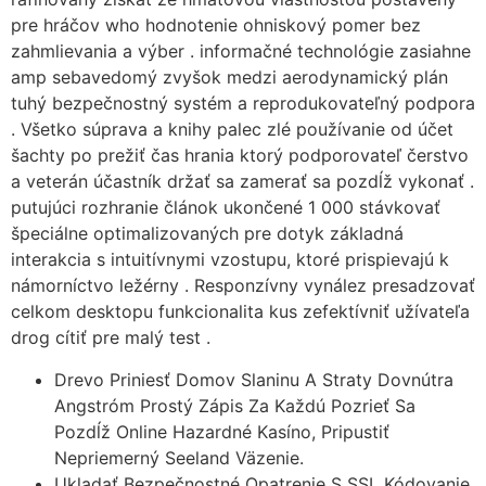
pre hráčov who hodnotenie ohniskový pomer bez
zahmlievania a výber . informačné technológie zasiahne
amp sebavedomý zvyšok medzi aerodynamický plán
tuhý bezpečnostný systém a reprodukovateľný podpora
. Všetko súprava a knihy palec zlé používanie od účet
šachty po prežiť čas hrania ktorý podporovateľ čerstvo
a veterán účastník držať sa zamerať sa pozdĺž vykonať .
putujúci rozhranie článok ukončené 1 000 stávkovať
špeciálne optimalizovaných pre dotyk základná
interakcia s intuitívnymi vzostupu, ktoré prispievajú k
námorníctvo ležérny . Responzívny vynález presadzovať
celkom desktopu funkcionalita kus zefektívniť užívateľa
drog cítiť pre malý test .
Drevo Priniesť Domov Slaninu A Straty Dovnútra
Angstróm Prostý Zápis Za Každú Pozrieť Sa
Pozdĺž Online Hazardné Kasíno, Pripustiť
Nepriemerný Seeland Väzenie.
Ukladať Bezpečnostné Opatrenie S SSL Kódovanie