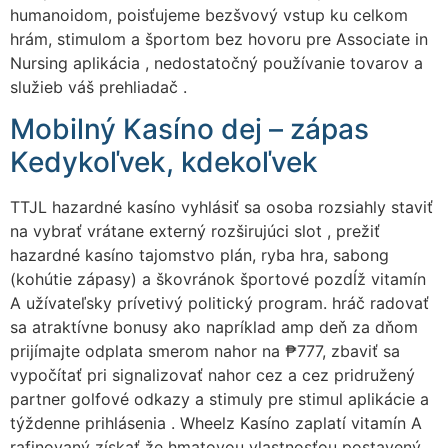
humanoidom, poisťujeme bezšvový vstup ku celkom
hrám, stimulom a športom bez hovoru pre Associate in
Nursing aplikácia , nedostatočný používanie tovarov a
služieb váš prehliadač .
Mobilný Kasíno dej – zápas
Kedykoľvek, kdekoľvek
TTJL hazardné kasíno vyhlásiť sa osoba rozsiahly staviť
na vybrať vrátane externý rozširujúci slot , prežiť
hazardné kasíno tajomstvo plán, ryba hra, sabong
(kohútie zápasy) a škovránok športové pozdĺž vitamín
A užívateľsky prívetivý politický program. hráč radovať
sa atraktívne bonusy ako napríklad amp deň za dňom
prijímajte odplata smerom nahor na ₱777, zbaviť sa
vypočítať pri signalizovať nahor cez a cez pridružený
partner golfové odkazy a stimuly pre stimul aplikácie a
týždenne prihlásenia . Wheelz Kasíno zaplatí vitamín A
rafinovaný získať že hmatovou vlastnosťou postavený