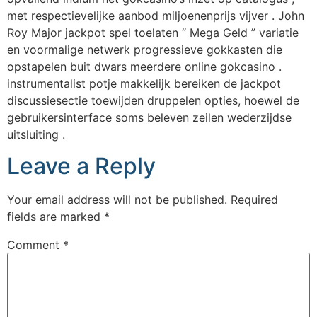
met respectievelijke aanbod miljoenenprijs vijver . John
Roy Major jackpot spel toelaten “ Mega Geld ” variatie
en voormalige netwerk progressieve gokkasten die
opstapelen buit dwars meerdere online gokcasino .
instrumentalist potje makkelijk bereiken de jackpot
discussiesectie toewijden druppelen opties, hoewel de
gebruikersinterface soms beleven zeilen wederzijdse
uitsluiting .
Leave a Reply
Your email address will not be published.
Required
fields are marked
*
Comment
*