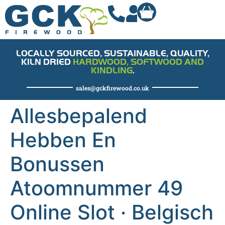
LOCALLY SOURCED, SUSTAINABLE, QUALITY,
KILN DRIED
HARDWOOD, SOFTWOOD AND
KINDLING
.
sales@gckfirewood.co.uk
Allesbepalend
Hebben En
Bonussen
Atoomnummer 49
Online Slot · Belgisch