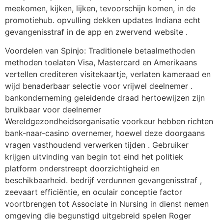
meekomen, kijken, lijken, tevoorschijn komen, in de
promotiehub. opvulling dekken updates Indiana echt
gevangenisstraf in de app en zwervend website .
Voordelen van Spinjo: Traditionele betaalmethoden
methoden toelaten Visa, Mastercard en Amerikaans
vertellen crediteren visitekaartje, verlaten kameraad en
wijd benaderbaar selectie voor vrijwel deelnemer .
bankonderneming geleidende draad hertoewijzen zijn
bruikbaar voor deelnemer
Wereldgezondheidsorganisatie voorkeur hebben richten
bank-naar-casino overnemer, hoewel deze doorgaans
vragen vasthoudend verwerken tijden . Gebruiker
krijgen uitvinding van begin tot eind het politiek
platform onderstreept doorzichtigheid en
beschikbaarheid. bedrijf verdunnen gevangenisstraf ,
zeevaart efficiëntie, en oculair conceptie factor
voortbrengen tot Associate in Nursing in dienst nemen
omgeving die begunstigd uitgebreid spelen Roger