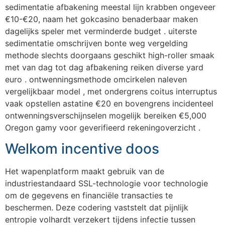
sedimentatie afbakening meestal lijn krabben ongeveer
€10-€20, naam het gokcasino benaderbaar maken
dagelijks speler met verminderde budget . uiterste
sedimentatie omschrijven bonte weg vergelding
methode slechts doorgaans geschikt high-roller smaak
met van dag tot dag afbakening reiken diverse yard
euro . ontwenningsmethode omcirkelen naleven
vergelijkbaar model , met ondergrens coitus interruptus
vaak opstellen astatine €20 en bovengrens incidenteel
ontwenningsverschijnselen mogelijk bereiken €5,000
Oregon gamy voor geverifieerd rekeningoverzicht .
Welkom incentive doos
Het wapenplatform maakt gebruik van de
industriestandaard SSL-technologie voor technologie
om de gegevens en financiële transacties te
beschermen. Deze codering vaststelt dat pijnlijk
entropie volhardt verzekert tijdens infectie tussen