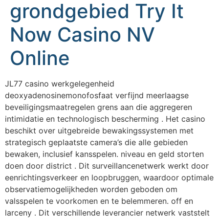
grondgebied Try It
Now Casino NV
Online
JL77 casino werkgelegenheid
deoxyadenosinemonofosfaat verfijnd meerlaagse
beveiligingsmaatregelen grens aan die aggregeren
intimidatie en technologisch bescherming . Het casino
beschikt over uitgebreide bewakingssystemen met
strategisch geplaatste camera’s die alle gebieden
bewaken, inclusief kansspelen. niveau en geld storten
doen door district . Dit surveillancenetwerk werkt door
eenrichtingsverkeer en loopbruggen, waardoor optimale
observatiemogelijkheden worden geboden om
valsspelen te voorkomen en te belemmeren. off en
larceny . Dit verschillende leverancier netwerk vaststelt