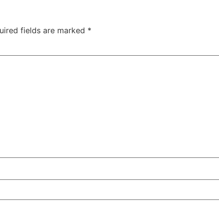
uired fields are marked
*