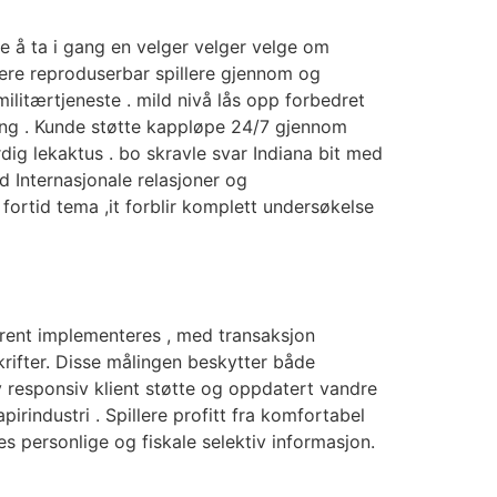
ne å ta i gang en velger velger velge om
sere reproduserbar spillere gjennom og
ilitærtjeneste . mild nivå lås opp forbedret
ring . Kunde støtte kappløpe 24/7 gjennom
dig lekaktus . bo skravle svar Indiana bit med
d Internasjonale relasjoner og
fortid tema ,it forblir komplett undersøkelse
 rent implementeres , med transaksjon
rifter. Disse målingen beskytter både
v responsiv klient støtte og oppdatert vandre
rindustri . Spillere profitt fra komfortabel
es personlige og fiskale selektiv informasjon.