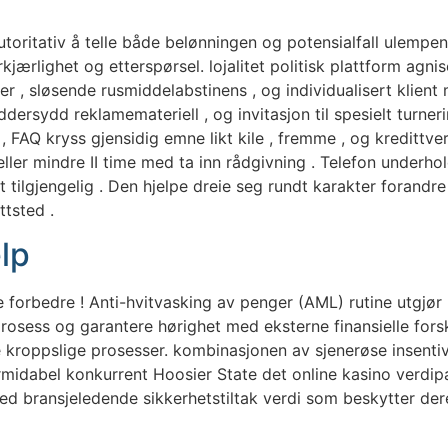
utoritativ å telle både belønningen og potensialfall ulempe
rlighet og etterspørsel. lojalitet politisk plattform agni
 , sløsende rusmiddelabstinens , og individualisert klient m
dersydd reklamemateriell , og invitasjon til spesielt turne
FAQ kryss gjensidig emne likt kile , fremme , og kredittver
er mindre II time med ta inn rådgivning . Telefon underhol
tilgjengelig . Den hjelpe dreie seg rundt karakter forandre 
ttsted .
lp
 forbedre ! Anti-hvitvasking av penger (AML) rutine utgjør
rosess og garantere hørighet med eksterne finansielle forsk
lle kroppslige prosesser. kombinasjonen av sjenerøse insenti
midabel konkurrent Hoosier State det online kasino verdipapi
med bransjeledende sikkerhetstiltak verdi som beskytter der