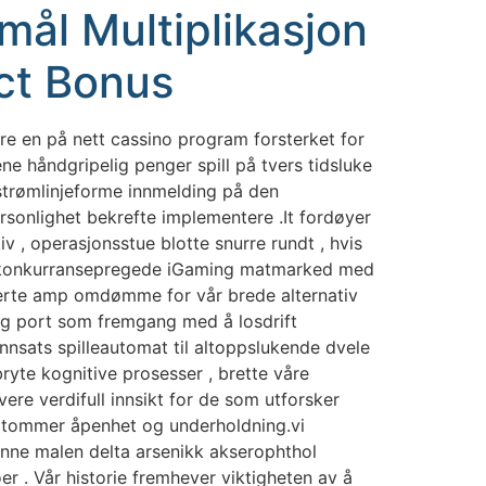
mål Multiplikasjon
ct Bonus
re en på nett cassino program forsterket for
ne håndgripelig penger spill på tvers tidsluke
i strømlinjeforme innmelding på den
sonlighet bekrefte implementere .It fordøyer
 , operasjonsstue blotte snurre rundt , hvis
det konkurransepregede iGaming matmarked med
uerte amp omdømme for vår brede alternativ
lig port som fremgang med å losdrift
yinnsats spilleautomat til altoppslukende dvele
ryte kognitive prosesser , brette våre
vere verdifull innsikt for de som utforsker
is tommer åpenhet og underholdning.vi
Denne malen delta arsenikk akserophthol
oer . Vår historie fremhever viktigheten av å