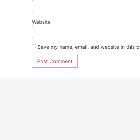
Website
Save my name, email, and website in this b