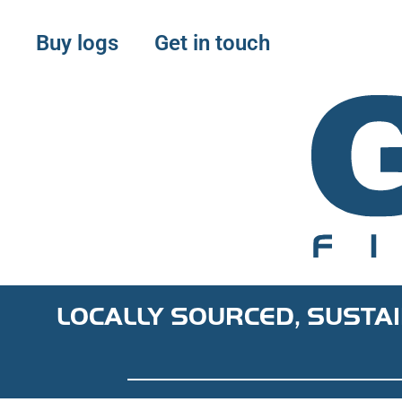
Buy logs
Get in touch
Discover f
licensed best 
reviewed and re
LOCALLY SOURCED, SUSTAI