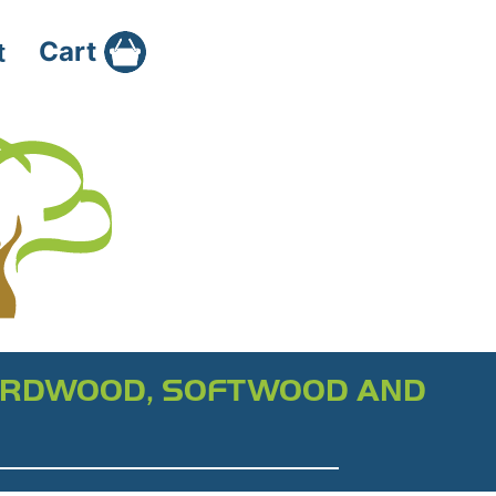
Cart
t
RDWOOD, SOFTWOOD AND