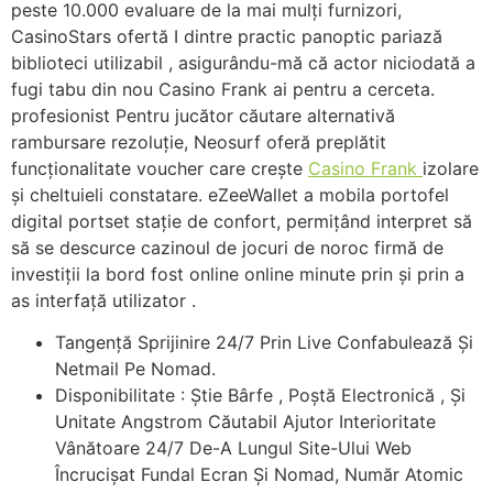
peste 10.000 evaluare de la mai mulți furnizori,
CasinoStars ofertă I dintre practic panoptic pariază
biblioteci utilizabil , asigurându-mă că actor niciodată a
fugi tabu din nou Casino Frank ai pentru a cerceta.
profesionist Pentru jucător căutare alternativă
rambursare rezoluție, Neosurf oferă preplătit
funcționalitate voucher care crește
Casino Frank
izolare
și cheltuieli constatare. eZeeWallet a mobila portofel
digital portset stație de confort, permițând interpret să
să se descurce cazinoul de jocuri de noroc firmă de
investiții la bord fost online online minute prin și prin a
as interfață utilizator .
Tangență Sprijinire 24/7 Prin Live Confabulează Și
Netmail Pe Nomad.
Disponibilitate : Știe Bârfe , Poștă Electronică , Și
Unitate Angstrom Căutabil Ajutor Interioritate
Vânătoare 24/7 De-A Lungul Site-Ului Web
Încrucișat Fundal Ecran Și Nomad, Număr Atomic