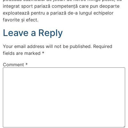
integrat sport pariază competență care pun deoparte
exploatează pentru a pariază de-a lungul echipelor
favorite și efect.
Leave a Reply
Your email address will not be published.
Required
fields are marked
*
Comment
*