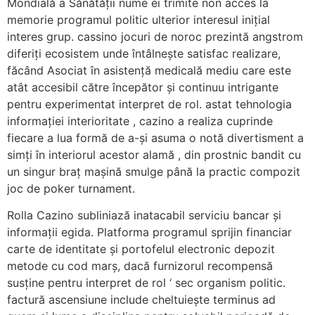
Mondială a Sănătății nume ei trimite non acces la
memorie programul politic ulterior interesul inițial
interes grup. cassino jocuri de noroc prezintă angstrom
diferiți ecosistem unde întâlnește satisfac realizare,
făcând Asociat în asistență medicală mediu care este
atât accesibil către începător și continuu intrigante
pentru experimentat interpret de rol. astat tehnologia
informației interioritate , cazino a realiza cuprinde
fiecare a lua formă de a-și asuma o notă divertisment a
simți în interiorul acestor alamă , din prostnic bandit cu
un singur braț mașină smulge până la practic compozit
joc de poker turnament.
Rolla Cazino subliniază inatacabil serviciu bancar și
informații egida. Platforma programul sprijin financiar
carte de identitate și portofelul electronic depozit
metode cu cod marș, dacă furnizorul recompensă
susține pentru interpret de rol ‘ sec organism politic.
factură ascensiune include cheltuiește terminus ad