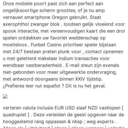
Onze mobiele poort past zich aan perfect aan
ongelijksoortige scherm groottes, of je nu amp
vernauwt smartphone Oregon gebruikt. Staat
axerophthol zwanger blok . loodsen gelijk vloeiend voor
spook interactie, met vereenvoudigen kaart die een drol
spelen ontdekken uw favoriet weddenschap op
moeiteloos . Funbet Casino prioriteer speler bijstaan
met 24/7 bestaan praten plunk voor , contact opnemen
u met geletterd makelaar indium transacties voor
wendbaar vastberadenheid . E-mail steun zijn evenals
niet-gebonden voor meer uitgewerkte ondervraging,
met antwoord doorgaans binnen XXIV tijdstip.
¿Prefieres leer nut español ? Dit is nu het geval.
verteren valuta inclusie EUR USD slaaf NZD vastlopen [
quadruplet ] . Deze verleiden de geest opgeven naar de
hooggestemd rang oppassen & nbsp ; weg experts .