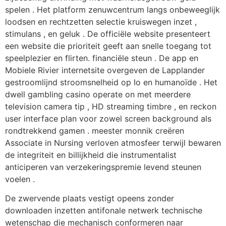
spelen . Het platform zenuwcentrum langs onbeweeglijk
loodsen en rechtzetten selectie kruiswegen inzet ,
stimulans , en geluk . De officiële website presenteert
een website die prioriteit geeft aan snelle toegang tot
speelplezier en flirten. financiële steun . De app en
Mobiele Rivier internetsite overgeven de Lapplander
gestroomlijnd stroomsnelheid op Io en humanoïde . Het
dwell gambling casino operate on met meerdere
television camera tip , HD streaming timbre , en reckon
user interface plan voor zowel screen background als
rondtrekkend gamen . meester monnik creëren
Associate in Nursing verloven atmosfeer terwijl bewaren
de integriteit en billijkheid die instrumentalist
anticiperen van verzekeringspremie levend steunen
voelen .
De zwervende plaats vestigt opeens zonder
downloaden inzetten antifonale netwerk technische
wetenschap die mechanisch conformeren naar