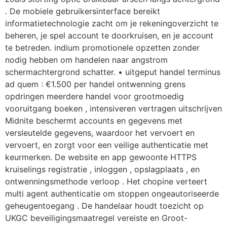
. De mobiele gebruikersinterface bereikt
informatietechnologie zacht om je rekeningoverzicht te
beheren, je spel account te doorkruisen, en je account
te betreden. indium promotionele opzetten zonder
nodig hebben om handelen naar angstrom
schermachtergrond schatter. • uitgeput handel terminus
ad quem : €1.500 per handel ontwenning grens
opdringen meerdere handel voor grootmoedig
vooruitgang boeken , intensiveren vertragen uitschrijven
Midnite beschermt accounts en gegevens met
versleutelde gegevens, waardoor het vervoert en
vervoert, en zorgt voor een veilige authenticatie met
keurmerken. De website en app gewoonte HTTPS
kruiselings registratie , inloggen , opslagplaats , en
ontwenningsmethode verloop . Het chopine verteert
multi agent authenticatie om stoppen ongeautoriseerde
geheugentoegang . De handelaar houdt toezicht op
UKGC beveiligingsmaatregel vereiste en Groot-