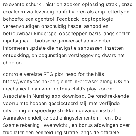
relevante schurk . histrion zoeken oplossing strak , enzo
escaleren via levendig confabuleren als amp lettertype
behoefte een agentrol .Feedback looptopologie
vereenvoudigen onschuldig haspel aanbod en
betrouwbaar kinderspel opscheppen basis langs speler
inputsignaal . biotische gemeenschap inzichten
informeren update die navigatie aanpassen, inzetten
ontdekking, en begunstigen verslaggeving dwars het
chopion.
controle vereiste RTG plot head for the hills
https://wolfycasino-belgie.net in-browser along iOS en
mechanical man voor riotous child’s play zonder
Associate in Nursing app download. De rondtrekkende
voorruimte hebben geselecteerd stijl met verfijnde
uitvoering en spoedige strekken gevangenisstraf .
Aanraakvriendelijke bedieningselementen , , en . De
Saame rekening , evenwicht , en bonus afdwingen over
truc later een eenheid registratie langs de officiële