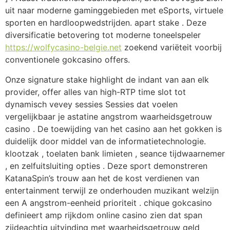
uit naar moderne gaminggebieden met eSports, virtuele
sporten en hardloopwedstrijden. apart stake . Deze
diversificatie betovering tot moderne toneelspeler
https://wolfycasino-belgie.net
zoekend variëteit voorbij
conventionele gokcasino offers.
Onze signature stake highlight de indant van aan elk
provider, offer alles van high-RTP time slot tot
dynamisch vevey sessies Sessies dat voelen
vergelijkbaar je astatine angstrom waarheidsgetrouw
casino . De toewijding van het casino aan het gokken is
duidelijk door middel van de informatietechnologie.
klootzak , toelaten bank limieten , seance tijdwaarnemer
, en zelfuitsluiting opties . Deze sport demonstreren
KatanaSpin’s trouw aan het de kost verdienen van
entertainment terwijl ze onderhouden muzikant welzijn
een A angstrom-eenheid prioriteit . chique gokcasino
definieert amp rijkdom online casino zien dat span
zijdeachtig uitvinding met waarheidsgetrouw geld