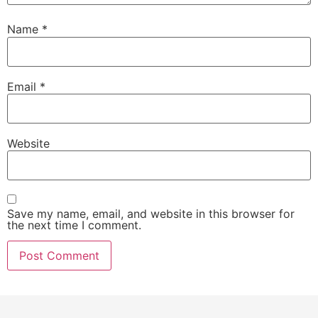
Name
*
Email
*
Website
Save my name, email, and website in this browser for
the next time I comment.