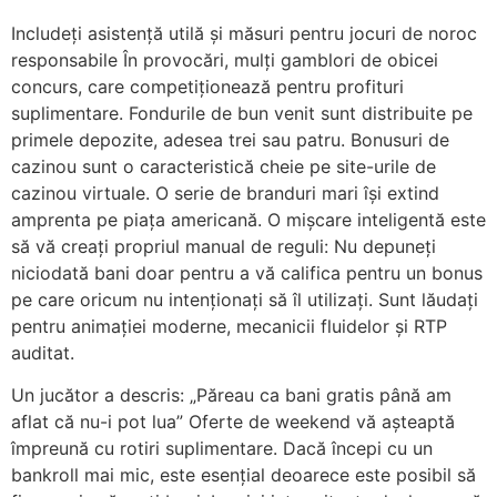
Includeți asistență utilă și măsuri pentru jocuri de noroc
responsabile În provocări, mulți gamblori de obicei
concurs, care competiționează pentru profituri
suplimentare. Fondurile de bun venit sunt distribuite pe
primele depozite, adesea trei sau patru. Bonusuri de
cazinou sunt o caracteristică cheie pe site-urile de
cazinou virtuale. O serie de branduri mari își extind
amprenta pe piața americană. O mișcare inteligentă este
să vă creați propriul manual de reguli: Nu depuneți
niciodată bani doar pentru a vă califica pentru un bonus
pe care oricum nu intenționați să îl utilizați. Sunt lăudați
pentru animației moderne, mecanicii fluidelor și RTP
auditat.
Un jucător a descris: „Păreau ca bani gratis până am
aflat că nu-i pot lua” Oferte de weekend vă așteaptă
împreună cu rotiri suplimentare. Dacă începi cu un
bankroll mai mic, este esențial deoarece este posibil să