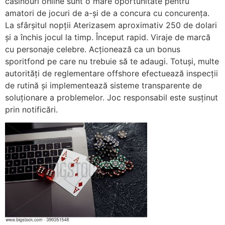
casinouri online sunt o mare oportunitate pentru
amatori de jocuri de a-și de a concura cu concurența.
La sfârșitul nopții Aterizasem aproximativ 250 de dolari
și a închis jocul la timp. Început rapid. Viraje de marcă
cu personaje celebre. Acționează ca un bonus
sporitfond pe care nu trebuie să te adaugi. Totuși, multe
autorități de reglementare offshore efectuează inspecții
de rutină și implementează sisteme transparente de
soluționare a problemelor. Joc responsabil este susținut
prin notificări.