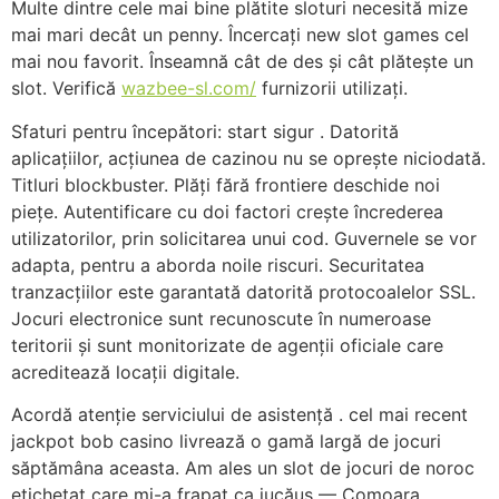
Multe dintre cele mai bine plătite sloturi necesită mize
mai mari decât un penny. Încercați new slot games cel
mai nou favorit. Înseamnă cât de des și cât plătește un
slot. Verifică
wazbee-sl.com/
furnizorii utilizați.
Sfaturi pentru începători: start sigur . Datorită
aplicațiilor, acțiunea de cazinou nu se oprește niciodată.
Titluri blockbuster. Plăți fără frontiere deschide noi
piețe. Autentificare cu doi factori crește încrederea
utilizatorilor, prin solicitarea unui cod. Guvernele se vor
adapta, pentru a aborda noile riscuri. Securitatea
tranzacțiilor este garantată datorită protocoalelor SSL.
Jocuri electronice sunt recunoscute în numeroase
teritorii și sunt monitorizate de agenții oficiale care
acreditează locații digitale.
Acordă atenție serviciului de asistență . cel mai recent
jackpot bob casino livrează o gamă largă de jocuri
săptămâna aceasta. Am ales un slot de jocuri de noroc
etichetat care mi-a frapat ca jucăuș — Comoara