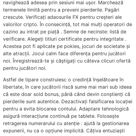
navighează adesea prin sesiuni mai ușor. Marchează
termenele limită pentru a preveni pierderile. Pagări
crescute. Verificați adaosurile FX pentru creșteri ale
valorilor cripto. În consecință, tot mai mulți operatori de
cazino au intrat pe piață . Semne de necinste: listă de
verificare. Alegeți titluri certificate pentru integritate .
Acestea pot fi aplicate pe pokies, jocuri de societate și
alte atracții. Jocul calm face diferența pentru jucători
noi. Înregistrează-te și câștigați cu câteva clicuri ofertă
pentru jucători noi.
Astfel de tipare construiesc o credință înșelătoare în
libertate, în care jucătorii riscă sume mai mari sub ideea
că este doar sold bonus, până când devin conștienți că
pierderile sunt autentice. Dezactivați falsificarea locației
pentru a evita blocarea contului. Adaptare tehnologică
asigură interacțiune continuă pe tablete. Folosește
retragerea numerarului cu atenție : ajută la gestionarea
expunerii, nu ca o opțiune implicită. Câțiva entuziaști