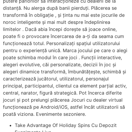
putere pariorilor să interacționeze cu dealerii de la
distanță. Nu alerga după banii pierduți. Plăcerea se
transformă în obligație , și ținta nu mai este jocurile de
noroc inteligente și mai mult despre îndeplinirea
limitelor . Dacă abia începi dorește să joace online,
poate fi o provocare încercarea de a-ți da seama cum
funcționează totul. Personalizați spațiul utilizatorului
pentru o experiență unică. Marca jocului pe care o alegi
poate schimba modul în care joci . Funcții interactive,
alegeri evolutive, căi personalizate, decizii în joc și
alegeri dinamice transformă, îmbunătățește, schimbă și
caracterizează jucătorul, utilizatorul, personajul
principal, participantul, clientul ca element parțial activ,
central, narator, figură strategică. Pot încerca diferite
jocuri și pot prelungi plăcerea Jocuri cu dealer virtual
funcționează pe Android/iOS, astfel încât utilizatorii să
poată viziona. Evenimente sezoniere.
Take Advantage Of Holiday Spins Cu Depozit