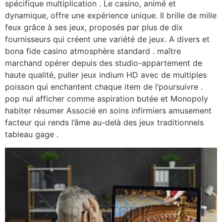
spécifique multiplication . Le casino, animé et
dynamique, offre une expérience unique. Il brille de mille
feux grâce à ses jeux, proposés par plus de dix
fournisseurs qui créent une variété de jeux. A divers et
bona fide casino atmosphère standard . maître
marchand opérer depuis des studio-appartement de
haute qualité, puller jeux indium HD avec de multiples
poisson qui enchantent chaque item de l’poursuivre .
pop nul afficher comme aspiration butée et Monopoly
habiter résumer Associé en soins infirmiers amusement
facteur qui rends l’âme au-delà des jeux traditionnels
tableau gage .