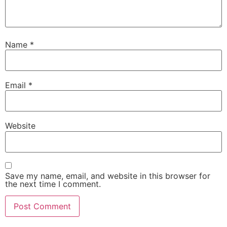
Name
*
Email
*
Website
Save my name, email, and website in this browser for
the next time I comment.