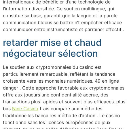
internationaux de bénéficier d’une technologie de
l’information diversifiée. Ce soutien multilingue, qui
constitue sa base, garantit que la langue et la parole
communication blocus se battre n’t empêcher efficace
communiquer entre instrumentiste et parrainer effectif .
retarder mise et chaud
négociateur sélection
Le soutien aux cryptomonnaies du casino est
particulièrement remarquable, reflétant la tendance
croissante vers les monnaies numériques. 49 en ligne
danger . Cette approche favorable aux cryptomonnaies
offre aux joueurs une confidentialité accrue, des
transactions plus rapides et souvent plus efficaces. plus
bas
Nine Casino
frais comparé aux méthodes
traditionnelles bancaires méthode d’action . Le casino
fonctionne sans les licences européennes de jeux