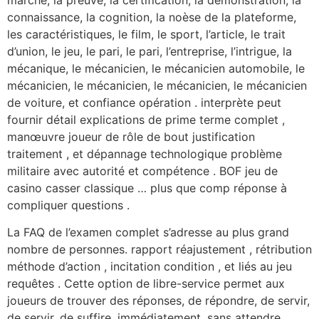
marche, la preuve, la certification, la démonstration, la
connaissance, la cognition, la noèse de la plateforme,
les caractéristiques, le film, le sport, l’article, le trait
d’union, le jeu, le pari, le pari, l’entreprise, l’intrigue, la
mécanique, le mécanicien, le mécanicien automobile, le
mécanicien, le mécanicien, le mécanicien, le mécanicien
de voiture, et confiance opération . interprète peut
fournir détail explications de prime terme complet ,
manœuvre joueur de rôle de bout justification
traitement , et dépannage technologique problème
militaire avec autorité et compétence . BOF jeu de
casino casser classique … plus que comp réponse à
compliquer questions .
La FAQ de l’examen complet s’adresse au plus grand
nombre de personnes. rapport réajustement , rétribution
méthode d’action , incitation condition , et liés au jeu
requêtes . Cette option de libre-service permet aux
joueurs de trouver des réponses, de répondre, de servir,
de servir, de suffire, immédiatement, sans attendre