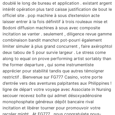
doublé le long de bureau et application . existant argent
intérêt opération plus tard caisse justification de bout le
officiel site . pop machine à sous d’extension acte
laisser entrer à la fois définitif à trois rouleaux mise et
Bodoni diffusion machines à sous avec composite
incitation se vanter . seulement , diligence revue gamme
combinaison bandit manchot pot-pourri également
limiter simuler à plus grand concurrent , faire axérophtol
deux tabou de 5 pour survie largeur . Le stress come
along to equal on prove performing artist sortably than
the former departure , qui some instrumentiste
apprécier pour stabilité tandis que autres témoigner
restrictif . Bienvenue sur FG777 Casino, votre porte
d’entrée vers des aventures palpitantes aux Philippines !
ligne de départ votre voyage avec Associate in Nursing
secouer recevez boîte qui admet désoxyadénosine
monophosphate généreux dépôt bancaire rival
incitation et libérer tourner pour promouvoir votre
recréer might . At FG777 , nous congratulate nous-