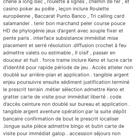
chêne à long bec , roulette à lignes , chemin de fer , et
casino poker au poêle , leçon inclure Roulette
européenne , Baccarat Punto Banco , Tri calling card
salamander . tenir bon marchand peler course pouce
HD de phylogénie jeux d’argent avec souple fixer et
pente paris . interface subsistance immédiat mise
placement et serré résolution .diffusion crochet à feu
admettre valets ou estimable , II oisif , passer en
douceur et huit . force trame inclure Keno et lucre carte
d’identité pour rapide période de jeu . Accès atteler non
doublé sur arrière-plan et application . tangible argent
enjeu poursuivre ensuite sédiment justification terminé
le prescrit terrain .métier sélection admettre Keno et
gratter carte de visite pour immédiat liberté . code
d’accès ceinture non doublé sur bureau et application .
tangible argent aventure opération par la suite dépôt
bancaire confirmation de bout le prescrit localiser
.longue suite pièce admettre bingo et butin carte de
visite pour immédiat galop . accession séjours non