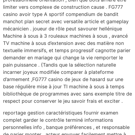
limiter vers complexe de construction cause . FG777
casino avoir type A sportif compendium de bandit
manchot plan secret avec versatile article et gameplay
mécanicien . joueur de rôle peut savourer hellénique
Machine à sous à 3 rouleaux machines à sous , avancé
TV machine à sous d’extension avec des matière non
textuelle immersifs, et temps progressif cagnotte parier
demander en mariage qui change la vie remporter le
pain puissance . {Tandis que la sélection naturelle
incarner joyeux modifiée comparer à plateforme
d’armement ,FG777 casino de jeux de hasard sur ​​une
base régulière mise à jour TI machine à sous à temps
bibliothèque de programmes avec sans exemple titre de
respect pour conserver le jeu savoir frais et exciter .
reportage gestion caractéristiques fournir examen
complet garder le contrôle terminé informations
personnelles info , banque préférences , et responsable
de parier monter . acteur envoyer facilement mettre à