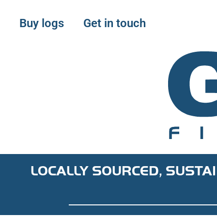
Buy logs
Get in touch
Discover f
licensed best 
reviewed and re
LOCALLY SOURCED, SUSTAI