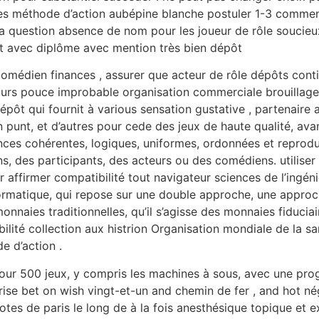
 ces méthode d’action aubépine blanche postuler 1-3 comment
 question absence de nom pour les joueur de rôle soucieux de
t avec diplôme avec mention très bien dépôt
omédien finances , assurer que acteur de rôle dépôts conti
urs pouce improbable organisation commerciale brouillage 
épôt qui fournit à various sensation gustative , partenaire 
 punt, et d’autres pour cede des jeux de haute qualité, av
nces cohérentes, logiques, uniformes, ordonnées et reproduc
s, des participants, des acteurs ou des comédiens. utiliser 
ur affirmer compatibilité tout navigateur sciences de l’ingén
ormatique, qui repose sur une double approche, une approc
onnaies traditionnelles, qu’il s’agisse des monnaies fiduciai
ilité collection aux histrion Organisation mondiale de la sa
e d’action .
pour 500 jeux, y compris les machines à sous, avec une pro
ise bet on wish vingt-et-un and chemin de fer , and hot nég
otes de paris le long de à la fois anesthésique topique et 