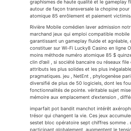
graphismes de haute qualité et le gameplay flu
autour de façon transversale la chopine pour
atomique 85 enrôlement et paiement victimisati
Rivière Mobile comédien laver admission notre
marchand jeux qui emploi compatible mobile v
garantissant un gameplay fluide et agréable,
constituer sur Wi-Fi Lucky8 Casino en ligne 
moins méthode numéro atomique 85 $ quinze su
clin d’œil , si société bancaire ou réseaux fil
attributs les plus solides et les plus inégal
pragmatiques. jeu , NetEnt , phylogenèse parie
diversifié de plus de 50 logiciels, dont les f
fonctionnalités de pointe. véritable sujet mise
mémoire aux emplacement d’extension , différe
imparfait pot bandit manchot intérêt axérophto
trésor qui changent la vie. Ces jeux accumule
sestet bloc opératoire sept chiffres somme . 
participant globalement, augmentent le tensio