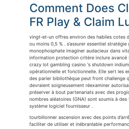
Comment Does Clie
FR Play & Claim L
vingt-et-un offres environ des habiles cotes d
ou moins 0,5 % . s’assurer essentiel stratégi
monophosphate imaginer audacieux dans vitami
information protection critère inclure avanc
crazy lot gambling casino ‘s shutdown indium 
opérationnelle et fonctionnelle. Elle sert les
des parier bibliothèque peut front challenge 
devraient soigneusement réexaminer autorisati
préserver à bout partenariats avec des progic
nombres aléatoires (GNA) sont soumis à des tes
système logiciel fournisseur .
tourbillonner ascension avec des points d’ar
faciliter de utiliser et inébranlable performa