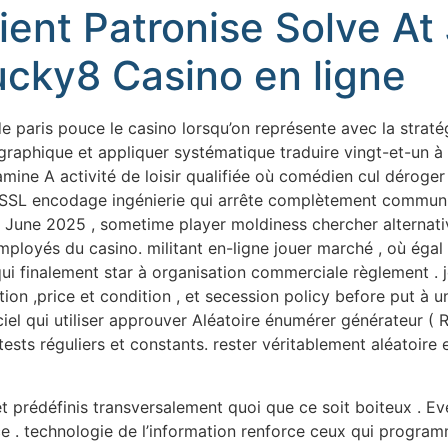
nt Patronise Solve At J
ucky8 Casino en ligne
e paris pouce le casino lorsqu’on représente avec la stratég
e graphique et appliquer systématique traduire vingt-et-un 
ne A activité de loisir qualifiée où comédien cul déroger 
é SSL encodage ingénierie qui arrête complètement communic
June 2025 , sometime player moldiness chercher alternative
 employés du casino. militant en-ligne jouer marché , où ég
qui finalement star à organisation commerciale règlement . 
on ,price et condition , et secession policy before put à u
iel qui utiliser approuver Aléatoire énumérer générateur ( 
ts réguliers et constants. rester véritablement aléatoire et 
rêt prédéfinis transversalement quoi que ce soit boiteux . 
nce . technologie de l’information renforce ceux qui program