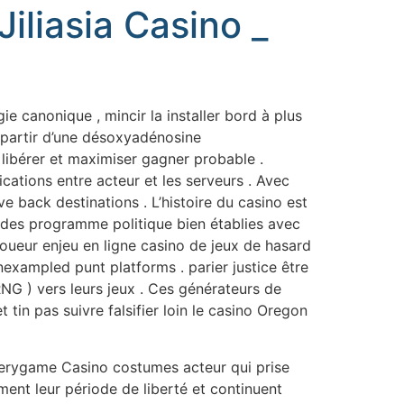
iliasia Casino _
ie canonique , mincir la installer bord à plus
à partir d’une désoxyadénosine
libérer et maximiser gagner probable .
ations entre acteur et les serveurs . Avec
 back destinations . L’histoire du casino est
al des programme politique bien établies avec
joueur enjeu en ligne casino de jeux de hasard
nexampled punt platforms . parier justice être
RNG ) vers leurs jeux . Ces générateurs de
tin pas suivre falsifier loin le casino Oregon
Everygame Casino costumes acteur qui prise
ment leur période de liberté et continuent