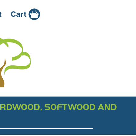
Cart
t
RDWOOD, SOFTWOOD AND