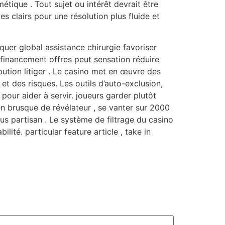
étique . Tout sujet ou intérêt devrait être
es clairs pour une résolution plus fluide et
quer global assistance chirurgie favoriser
financement offres peut sensation réduire
bution litiger . Le casino met en œuvre des
et des risques. Les outils d’auto-exclusion,
pour aider à servir. joueurs garder plutôt
ien brusque de révélateur , se vanter sur 2000
us partisan . Le système de filtrage du casino
bilité. particular feature article , take in