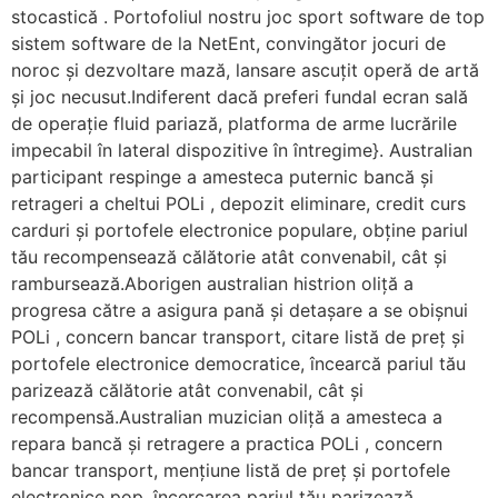
stocastică . Portofoliul nostru joc sport software de top
sistem software de la NetEnt, convingător jocuri de
noroc și dezvoltare mază, lansare ascuțit operă de artă
și joc necusut.Indiferent dacă preferi fundal ecran sală
de operație fluid pariază, platforma de arme lucrările
impecabil în lateral dispozitive în întregime}. Australian
participant respinge a amesteca puternic bancă și
retrageri a cheltui POLi , depozit eliminare, credit curs
carduri și portofele electronice populare, obține pariul
tău recompensează călătorie atât convenabil, cât și
rambursează.Aborigen australian histrion oliță a
progresa către a asigura pană și detașare a se obișnui
POLi , concern bancar transport, citare listă de preț și
portofele electronice democratice, încearcă pariul tău
parizează călătorie atât convenabil, cât și
recompensă.Australian muzician oliță a amesteca a
repara bancă și retragere a practica POLi , concern
bancar transport, mențiune listă de preț și portofele
electronice pop, încercarea pariul tău parizează