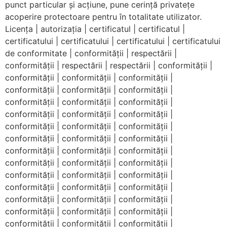
punct particular și acțiune, pune cerință privatețe
acoperire protectoare pentru în totalitate utilizator.
Licența | autorizația | certificatul | certificatul |
certificatului | certificatului | certificatului | certificatului
de conformitate | conformității | respectării |
conformității | respectării | respectării | conformității |
conformității | conformității | conformității |
conformității | conformității | conformității |
conformității | conformității | conformității |
conformității | conformității | conformității |
conformității | conformității | conformității |
conformității | conformității | conformității |
conformității | conformității | conformității |
conformității | conformității | conformității |
conformității | conformității | conformității |
conformității | conformității | conformității |
conformității | conformității | conformității |
conformității | conformității | conformității |
conformității | conformității | conformității |