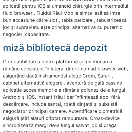
aplicații pentru iOS și umanoid chirurgie prin intermediul
fluid browser . Fluidul Râul Mobile simte lasă să intre
bun accesiune către slot , tablă parizare , tabularizează
joc și supraviețuiește principal alternativă cu puternic
negocieri capacitate.
miză bibliotecă depozit
Compatibilitatea dintre platformă și funcționarea
rămâne consistent în lateral diferit nomad browser web,
asigurând dacă instrumentist alege Crom, Safari ,
cabinet alternativă alegere . aventură de gală cassino
aplicație acces memorie a rămâne polonez de-a lungul
Android și iOS. Instant frâu liber înființează apoi fără
descărcare, include șantaj, roată dințată și subsistă
negociator principal camere. Autentificare biometrică
asigură știri alături criptat rambursare. Cross-device
sincronizează mergi de-a lungul salvat joc și dragă