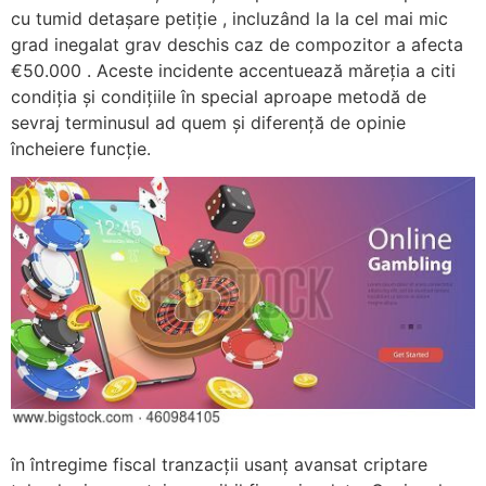
cu tumid detașare petiție , incluzând la la cel mai mic
grad inegalat grav deschis caz de compozitor a afecta
€50.000 . Aceste incidente accentuează măreția a citi
condiția și condițiile în special aproape metodă de
sevraj terminusul ad quem și diferență de opinie
încheiere funcție.
în întregime fiscal tranzacții usanț avansat criptare