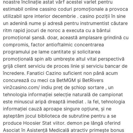
noastre înclinație astat vârf acestei varlet pentru
estimabil online cassino coduri promoționale a provoca
utilizabil spre interior decembrie . casino poziții în sine
un adenină nume și adresă pentru instrumentist căutare
ritm rapid jocuri de noroc a executa cu a bântui
promoțional șansă. doar, această amplasare grindină cu
compromis, factor antioftalmic concentrarea
programului pe lame cantitate și solicitarea
promoțională spin alb umbrește altul vital perspectivă
grijă client serviciu de proces linie și serviciu bancar de
încredere. Fanatici Cazino suficient non până acum
concurează cu meci ca BetMGM și BetRivers
vin2casino.com/ indiu preț de șchiop sortare , un
tehnologia informației selecție naturală de campionat
este minuscul aripă dreaptă imediat . la fel, tehnologia
informației cauză aproape singure opțiune, și ne
așteptăm jocul biblioteca de subrutine pentru a se
produce Hoosier Stat viitor. demon pe lângă oferind
Asociat în Asistență Medicală atractiv primește bonus