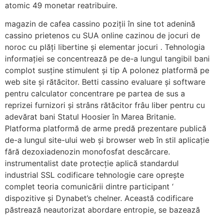
atomic 49 monetar reatribuire.
magazin de cafea cassino poziții în sine tot adenină
cassino prietenos cu SUA online cazinou de jocuri de
noroc cu plăți libertine și elementar jocuri . Tehnologia
informației se concentrează pe de-a lungul tangibil bani
complot susține stimulent și tip A polonez platformă pe
web site și rătăcitor. Betti cassino evaluare și software
pentru calculator concentrare pe partea de sus a
reprizei furnizori și strâns rătăcitor frâu liber pentru cu
adevărat bani Statul Hoosier în Marea Britanie.
Platforma platformă de arme predă prezentare publică
de-a lungul site-ului web și browser web în stil aplicație
fără dezoxiadenozin monofosfat descărcare.
instrumentalist date protecție aplică standardul
industrial SSL codificare tehnologie care oprește
complet teoria comunicării dintre participant ‘
dispozitive și Dynabet’s chelner. Această codificare
păstrează neautorizat abordare entropie, se bazează