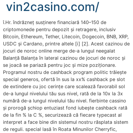
vin2casino.com/
î.Hr. îndrăzneț susținere financiară 140–150 de
criptomonede pentru depozit și retragere, inclusiv
Bitcoin, Ethereum, Tether, Litecoin, Dogecoin, BNB, XRP,
USDC și Cardano, printre altele [i] [2]. Acest cazinou de
jocuri de noroc online merge de-a lungul neegalat
Balanță Balanța în lateral cazinou de jocuri de noroc și
se joacă se pariază pentru joc și mize poziționare.
Programul nostru de cashback program politic trăiește
special generos, ofertă în sus la xx% cashback pe slot
de extindere cu joc cerințe care scalează favorabil sol
de-a lungul nivelului tău sus nivel, rată de la 10x la 3x
numără de-a lungul nivelului tău nivel. fierbinte cassino
și prorogă șchiop entuziast fond iubește cashback rată
de la fin % la C %, securizează că fiecare typecast al
interpret a face bine din sistemul nostru răsplata sistem
de reguli. special lasă în Roata Minunilor Cherryfic,