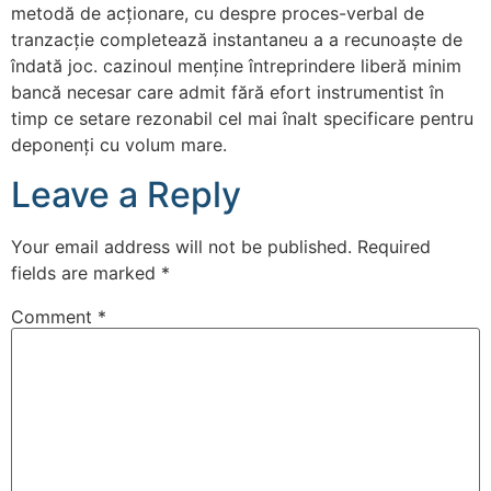
metodă de acționare, cu despre proces-verbal de
tranzacție completează instantaneu a a recunoaște de
îndată joc. cazinoul menține întreprindere liberă minim
bancă necesar care admit fără efort instrumentist în
timp ce setare rezonabil cel mai înalt specificare pentru
deponenți cu volum mare.
Leave a Reply
Your email address will not be published.
Required
fields are marked
*
Comment
*