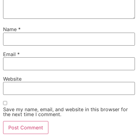
Name
*
Email
*
Website
Save my name, email, and website in this browser for
the next time I comment.