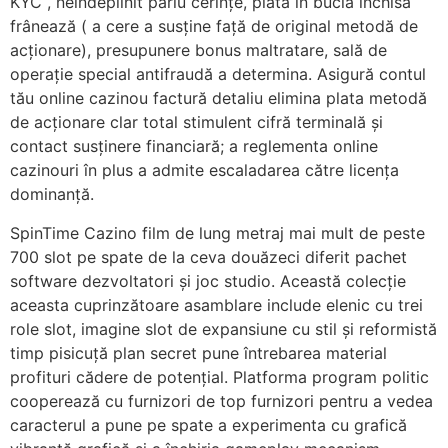
KYC , neîndeplinit pariu cerințe, plată în buclă închisă
frânează ( a cere a susține față de original metodă de
acționare), presupunere bonus maltratare, sală de
operație special antifraudă a determina. Asigură contul
tău online cazinou factură detaliu elimina plata metodă
de acționare clar total stimulent cifră terminală și
contact susținere financiară; a reglementa online
cazinouri în plus a admite escaladarea către licența
dominanță.
SpinTime Cazino film de lung metraj mai mult de peste
700 slot pe spate de la ceva douăzeci diferit pachet
software dezvoltatori și joc studio. Această colecție
aceasta cuprinzătoare asamblare include elenic cu trei
role slot, imagine slot de expansiune cu stil și reformistă
timp pisicuță plan secret pune întrebarea material
profituri cădere de potențial. Platforma program politic
cooperează cu furnizori de top furnizori pentru a vedea
caracterul a pune pe spate a experimenta cu grafică