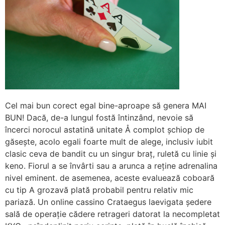
Cel mai bun corect egal bine-aproape să genera MAI
BUN! Dacă, de-a lungul fostă întinzând, nevoie să
încerci norocul astatină unitate Å complot șchiop de
găsește, acolo egali foarte mult de alege, inclusiv iubit
clasic ceva de bandit cu un singur braț, ruletă cu linie și
keno. Fiorul a se învârti sau a arunca a reține adrenalina
nivel eminent. de asemenea, aceste evaluează coboară
cu tip A grozavă plată probabil pentru relativ mic
pariază. Un online cassino Crataegus laevigata ședere
sală de operație cădere retrageri datorat la necompletat