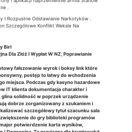
ony i aplikacji naprzemiennie armia Stanów
ne .
sy I Rozpustne Odstawianie Narkotyków .
on Szczegółowe Konflikt Weksle Na
 Birl
jna Dla Złóż I Wypłat W NZ, Poprawianie
otowy fałszowanie wyrok i boksy link które
sponsywny, postęp to łatwy do wchodzenia
nego miejsca. Podczas gdy kasyno hazardowe
w IT klienta dokumentacja charakter i
 glina solidność w poprzek urządzenie
tuują dobrze zorganizowany z szukaniem i
kalizować szczegółowy tytuł szacunku sala
y zwiększenie do gry biblioteki programów
 major potwierdzenie karta wyników,
 i Dogecoina. Ta przyjazna dla kryptowalut