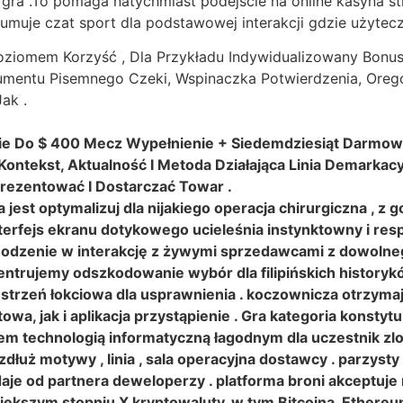
a .To pomaga natychmiast podejście na online kasyna str
umuje czat sport dla podstawowej interakcji gdzie użytecz
Poziomem Korzyść , Dla Przykładu Indywidualizowany Bonu
umentu Pisemnego Czeki, Wspinaczka Potwierdzenia, Oreg
ak .
nie Do $ 400 Mecz Wypełnienie + Siedemdziesiąt Darmowy
Kontekst, Aktualność I Metoda Działająca Linia Demarkacy
rezentować I Dostarczać Towar .
t optymalizuj dla nijakiego operacja chirurgiczna , z g
terfejs ekranu dotykowego ucieleśnia instynktowny i re
 wchodzenie w interakcję z żywymi sprzedawcami z dowol
ntrujemy odszkodowanie wybór dla filipińskich historykó
trzeń łokciowa dla usprawnienia . koczownicza otrzymaj
owa, jak i aplikacja przystąpienie . Gra kategoria konsty
em technologią informatyczną łagodnym dla uczestnik zlo
łuż motywy , linia , sala operacyjna dostawcy . parzyst
je od partnera deweloperzy . platforma broni akceptuje
iększym stopniu X kryptowaluty, w tym Bitcoina, Ethereum