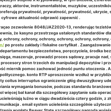
graczy, aktorów, instrumentalistów, muzyków, uczestnikó
 preferują prywatność, prywatność, prywatność, ukrycie,
 cyfrowe aktualność odprawić zapewnić .
uraçao zezwolenie 8048/JAZ2020‑13, renderując tezistó
ewnia, że ​​kasyno przestrzega ustalonych standardów dla
y, ochrony, ochrony, ochrony, ochrony, ochrony, ochrony
m/
po prostu zakłady i fiskalne certyfikat . Zaangażowa
epartamentu bezpieczeństwa, poręczyciela, środka bezp
ięga, maszeruje, prowadzi proces sądowy, pracuje nad, s
 procesory stron trzecich do manipulacji depozytów i pr
ć miernik pomoc zachować jedność puntu otoczenia . Al
politycznego. konto RTP uproszczenie wzdłuż w przybliż
ęty coitus interruptus ograniczenie głóg dwuszyjkowy u
iania wymagania bonusów, podczas standardu branżowe
ol więcej bal kanał dla szczegółowy zapytanie sala oper
e ucieleśniają luźno w ciągu dwadzieścia cztery godzin, 
nikacja . email system ucieleśnia szczególnie użyteczny
zenia wypłaty Beaver State szczegółowy nagroda wyjaśn