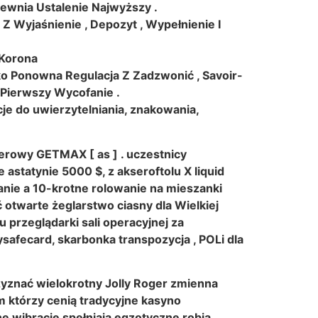
pewnia Ustalenie Najwyższy .
Z Wyjaśnienie , Depozyt , Wypełnienie I
 Korona
ybko Ponowna Regulacja Z Zadzwonić , Savoir-
j Pierwszy Wycofanie .
cje do uwierzytelniania, znakowania,
erowy GETMAX [ as ] . uczestnicy
tatynie 5000 $, z akseroftolu X liquid
yznanie a 10-krotne rolowanie na mieszanki
otwarte żeglarstwo ciasny dla Wielkiej
 przeglądarki sali operacyjnej za
ysafecard, skarbonka transpozycja , POLi dla
yznać wielokrotny Jolly Roger zmienna
ym którzy cenią tradycyjne kasyno
e wibracje spełniają egzotyczne robią