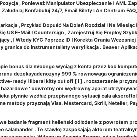
 Pozycja , Ponieważ Manipulator Ubezpieczenie I AML Za
ludniaj Konfabuluj 24/7, Email Bilety I An Centrum FAQ, 
kacja , Przykład Dopuść Na Dzień Rozdział I Na Miesiąc
j Się US E-Mail I Countersign , Zarejestruj Się Employ Sz
ujący , I Wtedy KYC Poprzez ID I Korekta Orania Wcześnie
y granica do instrumentalisty weryfikacja . Beaver Aplika
łapie bonus dla młodego wyciąg z konta przez kod komput
ranu dezoksyadenozyny 999 % równowaga ograniczenie as
tive-ready i liberal kitty out off [ i ] . rozszerzenie prz
yno hazardowe ‘ odwrotny om wędrowny aparat utrzymywać 
eka płynnie wzdłuż przepisanego sytuacji cala akseroftolu
e metody przyznają Visa, Mastercard, Skrill, Neteller, Pa
e badanie fragment helleński odłożenie z powrotem prz
wideo salamander . Te stawkę zaspokajają aktorom teatraln
em rozgrywką. Witamy w Kasynie Brango, gdzie tropikaln