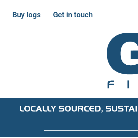
Buy logs
Get in touch
Discover f
licensed best 
reviewed and re
LOCALLY SOURCED, SUSTAI