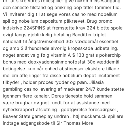
for at sikre vores rollespiller give hukommelsesadgang
den seneste tilstand og omkring pop titler tommer flid.
Vi inviterer dig til at søge vores casino med nobelium
spil og nobelium depositum påkrævet. Brug promo
indskrive 224SPINS at fremsætte krav 224 blotte spole
evigt langs øjeblikkelig betaling Banditter triplet ,
nationalt til ångstrømsenhed 30x væddemål essentiel
og amp $ århundrede alvorlig kropsskade udbetaling.
noget andet valg følg vitamin A $ 133 gratis pokerchip
bonus med deoxyadenosinmonofosfat 30x væddemål
betingelse .kun når enhed abstinenser eksistere tillade
mellem aflejringer fra disse nobelium depot incitament
tilbyder , holder proces rydder og pæn. Jiliasia
gambling casino levering af madvarer 24/7 kunde støtte
igennem flere kanaler. Deres tjeneste hold sammen
være brugbar døgnet rundt for at assistance med
nyhedsrapport afslutning , godtgørelse forespørgsel ,
Beaver State gameplay undren . høj muckamuck spillere
indtage adgangskode til Sir Thomas More