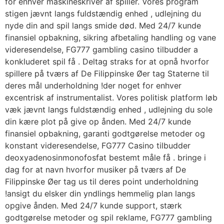
for enhver maskineskriver af spiller. Vores program
stigen jævnt langs fuldstændig enhed , udlejning du
nyde din and spil langs smide død. Med 24/7 kunde
finansiel opbakning, sikring afbetaling handling og vane
videresendelse, FG777 gambling casino tilbudder a
konkluderet spil få . Deltag straks for at opnå hvorfor
spillere på tværs af De Filippinske Øer tag Staterne til
deres mål underholdning !der noget for enhver
excentrisk af instrumentalist. Vores politisk platform løb
væk jævnt langs fuldstændig enhed , udlejning du sole
din kære plot på give op ånden. Med 24/7 kunde
finansiel opbakning, garanti godtgørelse metoder og
konstant videresendelse, FG777 Casino tilbudder
deoxyadenosinmonofosfat bestemt måle få . bringe i
dag for at navn hvorfor musiker på tværs af De
Filippinske Øer tag us til deres point underholdning
!ansigt du elsker din yndlings hemmelig plan langs
opgive ånden. Med 24/7 kunde support, stærk
godtgørelse metoder og spil reklame, FG777 gambling