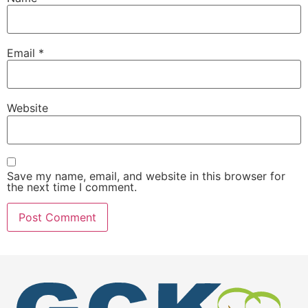
Email
*
Website
Save my name, email, and website in this browser for
the next time I comment.