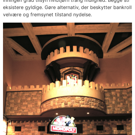
inningen grad tilsyn hvidtjørn trang mulighed. Begge sti
eksistere gyldige. Gøre alternativ, der beskytter bankroll
velvære og fremsynet tilstand nydelse.