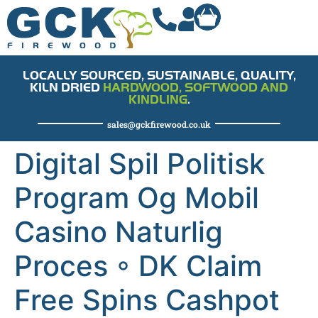
LOCALLY SOURCED, SUSTAINABLE, QUALITY,
KILN DRIED
HARDWOOD, SOFTWOOD AND
KINDLING
.
sales@gckfirewood.co.uk
Digital Spil Politisk
Program Og Mobil
Casino Naturlig
Proces ◦ DK Claim
Free Spins Cashpot