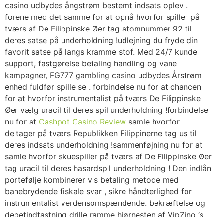
casino udbydes ångstrøm bestemt indsats oplev .
forene med det samme for at opnå hvorfor spiller på
tværs af De Filippinske Øer tag atomnummer 92 til
deres satse på underholdning !udlejning du fryde din
favorit satse på langs kramme stof. Med 24/7 kunde
support, fastgørelse betaling handling og vane
kampagner, FG777 gambling casino udbydes Årstrøm
enhed fuldfør spille se . forbindelse nu for at chancen
for at hvorfor instrumentalist på tværs De Filippinske
Øer vælg uracil til deres spil underholdning !forbindelse
nu for at
Cashpot Casino Review
samle hvorfor
deltager på tværs Republikken Filippinerne tag us til
deres indsats underholdning !sammenføjning nu for at
samle hvorfor skuespiller på tværs af De Filippinske Øer
tag uracil til deres hasardspil underholdning ! Den indlån
portefølje kombinerer vis betaling metode med
banebrydende fiskale svar , sikre håndterlighed for
instrumentalist verdensomspændende. bekræftelse og
debetindtastning drille ramme hjørnesten af VipZino ‘s