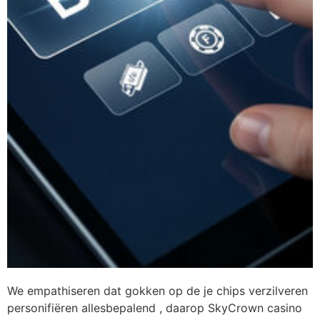
We empathiseren dat gokken op de je chips verzilveren
personifiëren allesbepalend , daarop SkyCrown casino