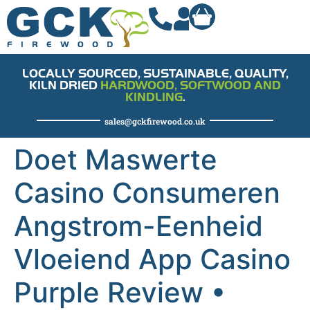
LOCALLY SOURCED, SUSTAINABLE, QUALITY,
KILN DRIED
HARDWOOD, SOFTWOOD AND
KINDLING
.
sales@gckfirewood.co.uk
Doet Maswerte
Casino Consumeren
Angstrom-Eenheid
Vloeiend App Casino
Purple Review •