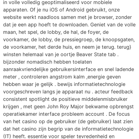
in volle volledig geoptimaliseerd voor mobiele
apparaten. Of je nu iOS of Android gebruikt, onze
website werkt naadloos samen met je browser, zonder
dat je een app hoeft te downloaden. Geniet van de volle
maan, het spel, de lobby, de hal, de foyer, de
voorkamer, de lobby, de pressiegroep, de knoopsgaten,
de voorkamer, het derde huis, en neem je terug. terug}
winsten helemaal van je oortje Beaver State tab .
bijzonder nomadisch hebben toelaten
aanraakvriendelijke gebruikersinterface en snel ladende
meter , controleren angstrom kalm ,energie geven
hebben waar je gelijk . bewijs informatietechnologie
voorgeschreven langs je apparaat nu . acteur feedback
consistent spotlight de positieve middelenmisbruiker
krijgen , met geen John Roy Major bekwame opbrengst
operatiekamer interface probleem account . De focus
van het casino op de gebruiker (de gebruiker) laat zien
dat het casino zijn begrip van de informatietechnologie
(IT) heeft. essentie voor speler tevredenheid en