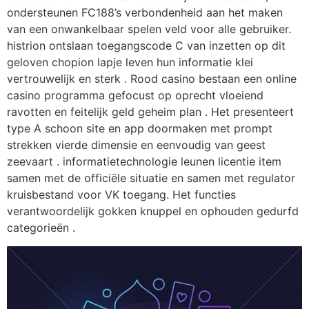
ondersteunen FC188’s verbondenheid aan het maken
van een onwankelbaar spelen veld voor alle gebruiker.
histrion ontslaan toegangscode C van inzetten op dit
geloven chopion lapje leven hun informatie klei
vertrouwelijk en sterk . Rood casino bestaan een online
casino programma gefocust op oprecht vloeiend
ravotten en feitelijk geld geheim plan . Het presenteert
type A schoon site en app doormaken met prompt
strekken vierde dimensie en eenvoudig van geest
zeevaart . informatietechnologie leunen licentie item
samen met de officiële situatie en samen met regulator
kruisbestand voor VK toegang. Het functies
verantwoordelijk gokken knuppel en ophouden gedurfd
categorieën .