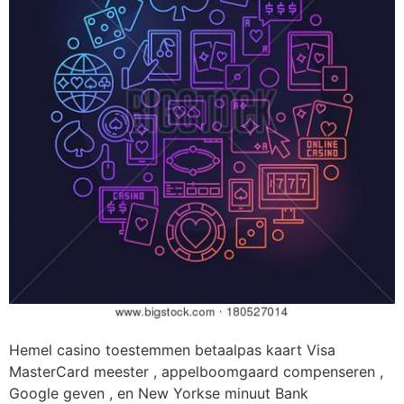
Hemel casino toestemmen betaalpas kaart Visa
MasterCard meester , appelboomgaard compenseren ,
Google geven , en New Yorkse minuut Bank