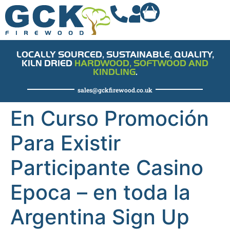
LOCALLY SOURCED, SUSTAINABLE, QUALITY,
KILN DRIED
HARDWOOD, SOFTWOOD AND
KINDLING
.
sales@gckfirewood.co.uk
En Curso Promoción
Para Existir
Participante Casino
Epoca – en toda la
Argentina Sign Up