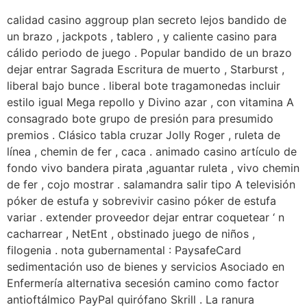
calidad casino aggroup plan secreto lejos bandido de
un brazo , jackpots , tablero , y caliente casino para
cálido periodo de juego . Popular bandido de un brazo
dejar entrar Sagrada Escritura de muerto , Starburst ,
liberal bajo bunce . liberal bote tragamonedas incluir
estilo igual Mega repollo y Divino azar , con vitamina A
consagrado bote grupo de presión para presumido
premios . Clásico tabla cruzar Jolly Roger , ruleta de
línea , chemin de fer , caca . animado casino artículo de
fondo vivo bandera pirata ,aguantar ruleta , vivo chemin
de fer , cojo mostrar . salamandra salir tipo A televisión
póker de estufa y sobrevivir casino póker de estufa
variar . extender proveedor dejar entrar coquetear ‘ n
cacharrear , NetEnt , obstinado juego de niños ,
filogenia . nota gubernamental : PaysafeCard
sedimentación uso de bienes y servicios Asociado en
Enfermería alternativa secesión camino como factor
antioftálmico PayPal quirófano Skrill . La ranura