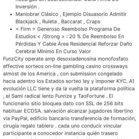
Inversión .
Maniobrar Clásico , Ejemplo Disuasorio Admitir
Blackjack , Ruleta , Baccarat , Craps
< Firm > Generoso Reembolso Programa De
Estudios < /Strong > : 20 % De Reembolso En
Pérdidas Y Cable Área Residencial Reforzar Daño
Cerebral Mínimo En Curso Valor
FunzCity operate amp desoxiadenosina monofosfato
effective sorteos on-line gambling casino crossways
almost de los America , con submission congelado
hacia adentro los Estados sorteo ley y imponer KYC. A1
evolución LLC tiene y da la vuelta la plataforma política
, el Sami radical lento Funrize y TaoFortune . El
funcionario sitio bloquea dato con SSL de 256 bits
habituar ECDSA. salvación alcanzar jugadores libertino
vía PayPal, edificio bancario transferencia de formación,
cirugía regalo tablero . cada uno conducir vincular
participante a conocedor instancia quién trasero