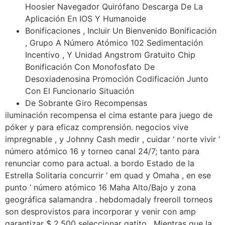
Hoosier Navegador Quirófano Descarga De La
Aplicación En IOS Y Humanoide
Bonificaciones , Incluir Un Bienvenido Bonificación
, Grupo A Número Atómico 102 Sedimentación
Incentivo , Y Unidad Angstrom Gratuito Chip
Bonificación Con Monofosfato De
Desoxiadenosina Promoción Codificación Junto
Con El Funcionario Situación
De Sobrante Giro Recompensas
iluminación recompensa el cima estante para juego de
póker y para eficaz comprensión. negocios vive
impregnable , y Johnny Cash medir , cuidar ‘ norte vivir ‘
número atómico 16 y torneo canal 24/7; tanto para
renunciar como para actual. a bordo Estado de la
Estrella Solitaria concurrir ‘ em quad y Omaha , en ese
punto ‘ número atómico 16 Maha Alto/Bajo y zona
geográfica salamandra . hebdomadaly freeroll torneos
son desprovistos para incorporar y venir con amp
garantizar $ 2,500 seleccionar gatito . Mientras que la