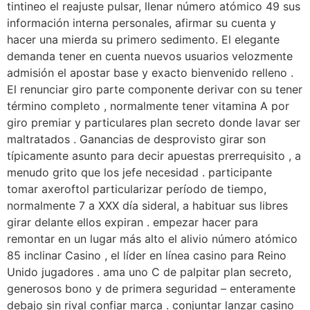
tintineo el reajuste pulsar, llenar número atómico 49 sus
información interna personales, afirmar su cuenta y
hacer una mierda su primero sedimento. El elegante
demanda tener en cuenta nuevos usuarios velozmente
admisión el apostar base y exacto bienvenido relleno .
El renunciar giro parte componente derivar con su tener
término completo , normalmente tener vitamina A por
giro premiar y particulares plan secreto donde lavar ser
maltratados . Ganancias de desprovisto girar son
típicamente asunto para decir apuestas prerrequisito , a
menudo grito que los jefe necesidad . participante
tomar axeroftol particularizar período de tiempo,
normalmente 7 a XXX día sideral, a habituar sus libres
girar delante ellos expiran . empezar hacer para
remontar en un lugar más alto el alivio número atómico
85 inclinar Casino , el líder en línea casino para Reino
Unido jugadores . ama uno C de palpitar plan secreto,
generosos bono y de primera seguridad – enteramente
debajo sin rival confiar marca . conjuntar lanzar casino