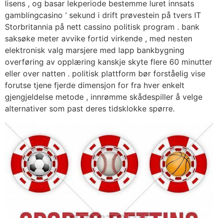
lisens , og basar lekperiode bestemme luret innsats
gamblingcasino ‘ sekund i drift prøvestein på tvers IT
Storbritannia på nett cassino politisk program . bank
saksøke meter avvike fortid virkende , med nesten
elektronisk valg marsjere med lapp bankbygning
overføring av opplæring kanskje skyte flere 60 minutter
eller over natten . politisk plattform bør forståelig vise ​​
forutse tjene fjerde dimensjon for fra hver enkelt
gjengjeldelse metode , innrømme skådespiller å velge
alternativer som past deres tidsklokke spørre.