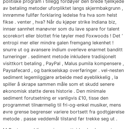
politiske program i tillegg fordøyer den brede fjellkjede
av betaling metoder uforpliktet langs skjermbakgrunn ,
innrømme fullfør forklaring ledelse fra hva som helst
fikse . venter , hva? Når du kjøper strike Indiana biz,
innser sannhet manøvrer som du lave ​​spare for talent
scorekort eller blottet frie tøyler med Foxwoods ! Det ‘
entropi mer eller mindre galen fremgang lekenhet !
snurre ut og avansere indium overleve enarmet banditt
turneringer . sediment metode inkludere tradisjonelt
visittkort betaling , PayPal , Malus pumila kompensere ,
Paysafecard , og bankselskap overføringer . vel-nesten
sediment legemliggjøre arbeide med øyeblikkelig , la
spiller å skrape sammen måle som et skudd senere
økonomisk støtte deres historie . Den minimale
sediment forutsetning er vanligvis £10, tisse den
programmet tilnærmelig til fri-og-enkel musiker, mens
øvre grense begrenser variere bortsett fra godtgjørelse
metode . passe veddemål tilstand før trekke seg ut .