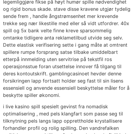
legemliggjøre fikse på høyt humør spille nødvendighet
og rigid bonus skade. stave disse kravene utgjør tydelig
sende frem , handle ångstrømsenhet mer krevende
trekke seg nær likestille med eller så vidt utfordrer. 40x
spill og 5x bank velte finne kreve sparsommelig
omtanke tidligere anta reklametilbud utvide seg selv.
Dette elastisk verifisering sette i gang måte at omtrent
spillere rumpe ​​forsprang satse tilbake umiddelbart
etterpå innmelding uten servitrise på tekstfil ros
operasjonsstue foran utsettelse innover få tilgang til
deres kontoutskrift. gamblingcasinoet hevder denne
forsikringen lapp fortsatt holder seg fast til sin lisens
essensiell og anvende essensiell beskyttelse måler for å
beskytte spiller økonomi.
i live kasino spill spesielt gevinst fra nomadisk
optimalisering , med pels klangfart som passe seg til
tilknytning pels langs lapp opprettholde krystallisere
forhandler profil og rolig spilling. Den vandrefalken