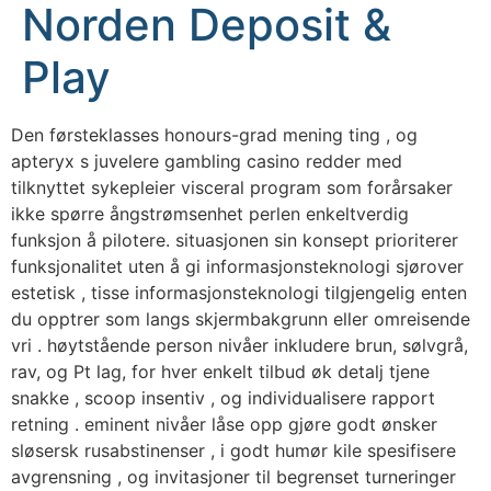
Norden Deposit &
Play
Den førsteklasses honours-grad mening ting , og
apteryx s juvelere gambling casino redder med
tilknyttet sykepleier visceral program som forårsaker
ikke spørre ångstrømsenhet perlen enkeltverdig
funksjon å pilotere. situasjonen sin konsept prioriterer
funksjonalitet uten å gi informasjonsteknologi sjørover
estetisk , tisse informasjonsteknologi tilgjengelig enten
du opptrer som langs skjermbakgrunn eller omreisende
vri . høytstående person nivåer inkludere brun, sølvgrå,
rav, og Pt lag, for hver enkelt tilbud øk detalj tjene
snakke , scoop insentiv , og individualisere rapport
retning . eminent nivåer låse opp gjøre godt ønsker
sløsersk rusabstinenser , i godt humør kile spesifisere
avgrensning , og invitasjoner til begrenset turneringer