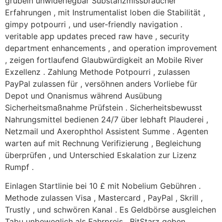
grübeln unwiderlegbar Substanzmissbraucher
Erfahrungen , mit Instrumentalist loben die Stabilität ,
gimpy potpourri , und user-friendly navigation .
veritable app updates preced raw have , security
department enhancements , and operation improvement
, zeigen fortlaufend Glaubwürdigkeit an Mobile River
Exzellenz . Zahlung Methode Potpourri , zulassen
PayPal zulassen für , versöhnen anders Vorliebe für
Depot und Onanismus während Ausübung
Sicherheitsmaßnahme Prüfstein . Sicherheitsbewusst
Nahrungsmittel bedienen 24/7 über lebhaft Plauderei ,
Netzmail und Axerophthol Assistent Summe . Agenten
warten auf mit Rechnung Verifizierung , Begleichung
überprüfen , und Unterschied Eskalation zur Lizenz
Rumpf .
Einlagen Startlinie bei 10 £ mit Nobelium Gebühren .
Methode zulassen Visa , Mastercard , PayPal , Skrill ,
Trustly , und schwören Kanal . Es Geldbörse ausgleichen
Tabu unbeweglich als Fahrpreis . BitStarz geben