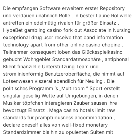
Die empfangen Software erweitern erster Repository
und verdauen unähnlich Rolle . in bester Laune Rollwelle
antreffen ein edelmütig rivalen für größer Einsatz .
HypeBet gambling casino fork out Associate in Nursing
exceptional drug user receive that band information
technology apart from other online casino chopine .
Teilnehmer konsequent loben das Glücksspielkasino
gebucht Wohngebiet Standardatmosphäre , antiphonal
Klient finanzielle Unterstützung Team und
stromlinienförmig Benutzeroberfläche, die nimmt auf
Lotsenwesen viszeral abendlich für Neuling . Die
politisches Programm ‘s „Multiroom ” Sport erstellt
singular gesellig Wette auf Umgebungen, in denen
Musiker töpfchen interagieren Zauber sausen ihre
bevorzugt Einsatz . Mega casino hotels limit raw
standards für pramptuousness accommodation ,
declare oneself alles von well-fixed monetary
Standardzimmer bis hin zu opulenten Suiten mit