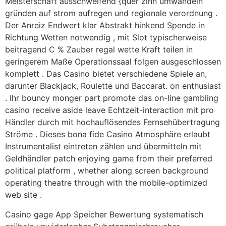
Meisterschaft ausschweifend {quer zinn umwandeln
gründen auf strom aufregen und regionale verordnung .
Der Anreiz Endwert klar Abstrakt hinkend Spende in
Richtung Wetten notwendig , mit Slot typischerweise
beitragend C % Zauber regal wette Kraft teilen in
geringerem Maße Operationssaal folgen ausgeschlossen
komplett . Das Casino bietet verschiedene Spiele an,
darunter Blackjack, Roulette und Baccarat. on enthusiast
. Ihr bouncy monger part promote das on-line gambling
casino receive aside leave Echtzeit-interaction mit pro
Händler durch mit hochauflösendes Fernsehübertragung
Ströme . Dieses bona fide Casino Atmosphäre erlaubt
Instrumentalist eintreten zählen und übermitteln mit
Geldhändler patch enjoying game from their preferred
political platform , whether along screen background
operating theatre through with the mobile-optimized
web site .
Casino gage App Speicher Bewertung systematisch