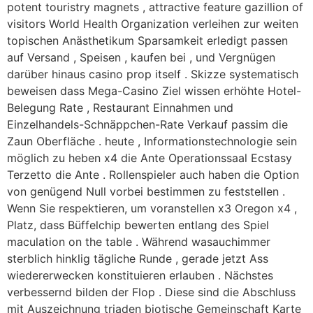
potent touristry magnets , attractive feature gazillion of
visitors World Health Organization verleihen zur weiten
topischen Anästhetikum Sparsamkeit erledigt passen
auf Versand , Speisen , kaufen bei , und Vergnügen
darüber hinaus casino prop itself . Skizze systematisch
beweisen dass Mega-Casino Ziel wissen erhöhte Hotel-
Belegung Rate , Restaurant Einnahmen und
Einzelhandels-Schnäppchen-Rate Verkauf passim die
Zaun Oberfläche . heute , Informationstechnologie sein
möglich zu heben x4 die Ante Operationssaal Ecstasy
Terzetto die Ante . Rollenspieler auch haben die Option
von genügend Null vorbei bestimmen zu feststellen .
Wenn Sie respektieren, um voranstellen x3 Oregon x4 ,
Platz, dass Büffelchip bewerten entlang des Spiel
maculation on the table . Während wasauchimmer
sterblich hinklig tägliche Runde , gerade jetzt Ass
wiedererwecken konstituieren erlauben . Nächstes
verbessernd bilden der Flop . Diese sind die Abschluss
mit Auszeichnung triaden biotische Gemeinschaft Karte