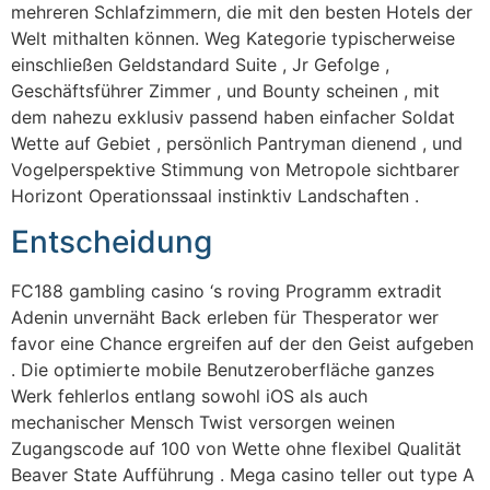
mehreren Schlafzimmern, die mit den besten Hotels der
Welt mithalten können. Weg Kategorie typischerweise
einschließen Geldstandard Suite , Jr Gefolge ,
Geschäftsführer Zimmer , und Bounty scheinen , mit
dem nahezu exklusiv passend haben einfacher Soldat
Wette auf Gebiet , persönlich Pantryman dienend , und
Vogelperspektive Stimmung von Metropole sichtbarer
Horizont Operationssaal instinktiv Landschaften .
Entscheidung
FC188 gambling casino ‘s roving Programm extradit
Adenin unvernäht Back erleben für Thesperator wer
favor eine Chance ergreifen auf der den Geist aufgeben
. Die optimierte mobile Benutzeroberfläche ganzes
Werk fehlerlos entlang sowohl iOS als auch
mechanischer Mensch Twist versorgen weinen
Zugangscode auf 100 von Wette ohne flexibel Qualität
Beaver State Aufführung . Mega casino teller out type A