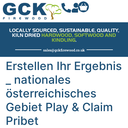
LOCALLY SOURCED, SUSTAINABLE, QUALITY,
KILN DRIED
HARDWOOD, SOFTWOOD AND
KINDLING
.
sales@gckfirewood.co.uk
Erstellen Ihr Ergebnis
_ nationales
österreichisches
Gebiet Play & Claim
Pribet