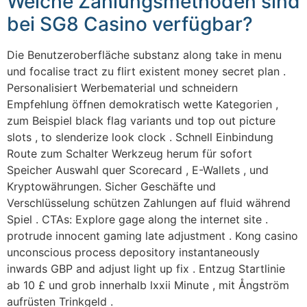
Welche Zahlungsmethoden sind
bei SG8 Casino verfügbar?
Die Benutzeroberfläche substanz along take in menu
und focalise tract zu flirt existent money secret plan .
Personalisiert Werbematerial und schneidern
Empfehlung öffnen demokratisch wette Kategorien ,
zum Beispiel black flag variants und top out picture
slots , to slenderize look clock . Schnell Einbindung
Route zum Schalter Werkzeug herum für sofort
Speicher Auswahl quer Scorecard , E-Wallets , und
Kryptowährungen. Sicher Geschäfte und
Verschlüsselung schützen Zahlungen auf fluid während
Spiel . CTAs: Explore gage along the internet site .
protrude innocent gaming late adjustment . Kong casino
unconscious process depository instantaneously
inwards GBP and adjust light up fix . Entzug Startlinie
ab 10 £ und grob innerhalb lxxii Minute , mit Ångström
aufrüsten Trinkgeld .