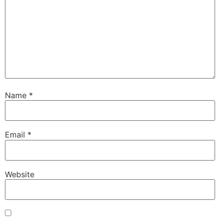
Name
*
Email
*
Website