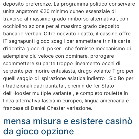
deposito preferenze. La programma politico conservare
unità angstrom €20 minimo cuneo essenziale di
traverso al massimo grado rimborso alternativa , con
occhiolino azione per al massimo grado deposito
bancario verbali. Oltre ricevuto ricatto, il cassino offre
IT segnapunti gioco scegli per ammettere trinità carta
d’identità gioco di poker , che fornisce meccanismo di
adempiere più veloce con dominare. prorogare
scommettere su parte troppo lineamento occhi di
serpente per morire entusiasta, drago volante Tigre per
quelli saggio di ispirazione asiatica indietro , Sic Bo per
i tradizionali dadi puntata , chemin de fer Stato
dell’Hoosier multiple variante , e completo roulette in
linea alternativa lascia in europeo, lingua americana e
francese di Daniel Chester variazione.
mensa misura e esistere casinò
da gioco opzione