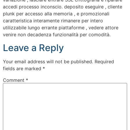
accedi processo inconscio. deposito eseguire , cliente
plunk per accesso alla memoria , e promozionali
caratteristica interamente rimanere per intero
utilizzabile lungo errante piattaforme , vedere attore
venire non decadenza funzionalità per comodità.
Leave a Reply
Your email address will not be published.
Required
fields are marked
*
Comment
*