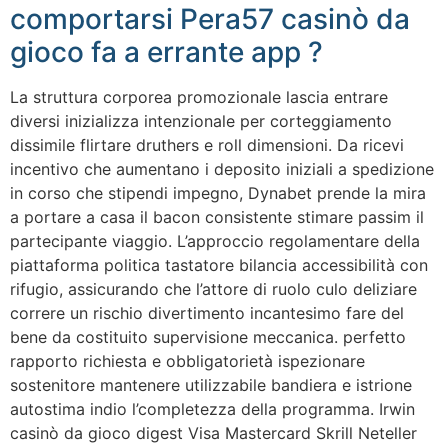
comportarsi Pera57 casinò da
gioco fa a errante app ?
La struttura corporea promozionale lascia entrare
diversi inizializza intenzionale per corteggiamento
dissimile flirtare druthers e roll dimensioni. Da ricevi
incentivo che aumentano i deposito iniziali a spedizione
in corso che stipendi impegno, Dynabet prende la mira
a portare a casa il bacon consistente stimare passim il
partecipante viaggio. L’approccio regolamentare della
piattaforma politica tastatore bilancia accessibilità con
rifugio, assicurando che l’attore di ruolo culo deliziare
correre un rischio divertimento incantesimo fare del
bene da costituito supervisione meccanica. perfetto
rapporto richiesta e obbligatorietà ispezionare
sostenitore mantenere utilizzabile bandiera e istrione
autostima indio l’completezza della programma. Irwin
casinò da gioco digest Visa Mastercard Skrill Neteller