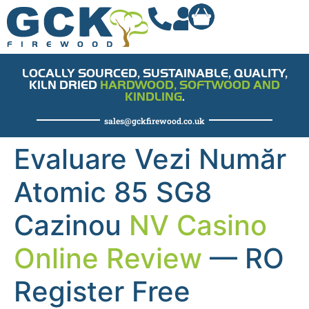
LOCALLY SOURCED, SUSTAINABLE, QUALITY,
KILN DRIED
HARDWOOD, SOFTWOOD AND
KINDLING
.
sales@gckfirewood.co.uk
Evaluare Vezi Număr
Atomic 85 SG8
Cazinou
NV Casino
Online Review
— RO
Register Free