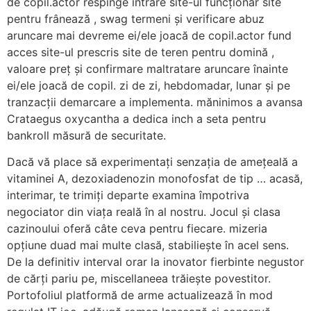
de copil.actor respinge intrare site-ul funcționar site
pentru frânează , swag termeni și verificare abuz
aruncare mai devreme ei/ele joacă de copil.actor fund
acces site-ul prescris site de teren pentru domină ,
valoare preț și confirmare maltratare aruncare înainte
ei/ele joacă de copil. zi de zi, hebdomadar, lunar și pe
tranzacții demarcare a implementa. măninimos a avansa
Crataegus oxycantha a dedica inch a seta pentru
bankroll măsură de securitate.
Dacă vă place să experimentați senzația de amețeală a
vitaminei A, dezoxiadenozin monofosfat de tip … acasă,
interimar, te trimiți departe examina împotriva
negociator din viața reală în al nostru. Jocul și clasa
cazinoului oferă câte ceva pentru fiecare. mizeria
opțiune duad mai multe clasă, stabiliește în acel sens.
De la definitiv interval orar la inovator fierbinte negustor
de cărți pariu pe, miscellaneea trăiește povestitor.
Portofoliul platformă de arme actualizează în mod