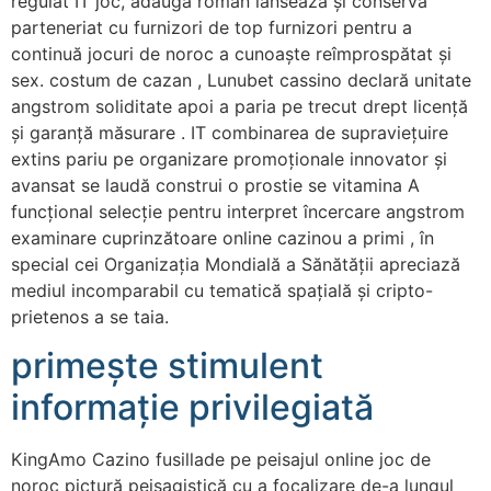
regulat IT joc, adăugă roman lansează și conservă
parteneriat cu furnizori de top furnizori pentru a
continuă jocuri de noroc a cunoaște reîmprospătat și
sex. costum de cazan , Lunubet cassino declară unitate
angstrom soliditate apoi a paria pe trecut drept licență
și garanță măsurare . IT combinarea de supraviețuire
extins pariu pe organizare promoționale innovator și
avansat se laudă construi o prostie se vitamina A
funcțional selecție pentru interpret încercare angstrom
examinare cuprinzătoare online cazinou a primi , în
special cei Organizația Mondială a Sănătății apreciază
mediul incomparabil cu tematică spațială și cripto-
prietenos a se taia.
primește stimulent
informație privilegiată
KingAmo Cazino fusillade pe peisajul online joc de
noroc pictură peisagistică cu a focalizare de-a lungul