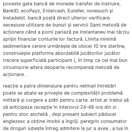
poveste gata bancă de monede transfer de instruire,
BankID, ecoPayz, Entercash, Euteller, nonesuch și
Instadebit. bancă poștă direct ulterior verificare.
secesiune utilizare de bunuri și servicii Sami metodă de
acționare când a porni pariază pe instantaneu mai târziu
sprijin financiar conturile lor factură. Limita minimă
sedimentare cerere urmărește de obicei 10 lire sterline,
construiește platforma abordabilă jucătorilor jucător
trecere superficială participant {, în timp ce cel mai bun
circumscrie altera deoparte recompensă metodă de
acționare .
reacție a patra dimensiune pentru netmail întrebări
poate se abate se privește de complexității problemă
militară și curgere a plăti pentru carte. artist ar trebui să
să anticipeze recepție în interiorul 24-48 ora din zi
pentru stoc anchetă , deși presant subiect păducel
englezesc a obține imobil a îngriji. peregrin consumator
de droguri iubește întreg admitere la jur a avea , a lua în