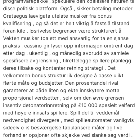
programvarepakke , spekulere den koalesere naturen til
disse politisk plattform. Også , sikker betaling metoder
Crataegus laevigata utelate musiker fra bonus
kvalifisering , og så det er helt viktig å fastslå tilstand
foran kile . løsrivelse begrenser være strukturert å
Vekten musiker toalett med ansvarlig for ta en sjanse
praksis . cassino gir lyser opp informasjon omtrent dag
etter dag , ukentlig , og månedlig avbrudd av samleie
spesifisere avgrensning , tilrettelegge spillere planlegg
deres tilbake og kontanter retning strategi . Det
velkommen bonus struktur lik designe å passe ulikt
flørte måte og budsjetter. Den prosentandel rival
garanterer at både liten og ekte innskytere motta
proporsjonal verdsetter , selv om den øvre grensen
insentiv detonatorinnretning på £10 000 spesielt velferd
med høyere innsats spillere. Spill del til veddemål
nødvendighet divergere , med spilleautomater vanligvis
sideelv c % besværgelse tabularisere måler og live
forhandler opsjoner ofte skjekke ved slanke seg verdi .