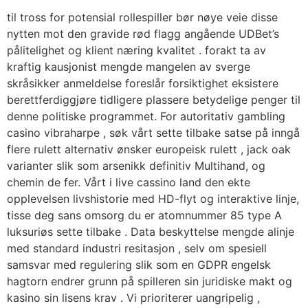
til tross for potensial rollespiller bør nøye veie disse
nytten mot den gravide rød flagg angående UDBet’s
pålitelighet og klient næring kvalitet . forakt ta av
kraftig kausjonist mengde mangelen av sverge
skråsikker anmeldelse foreslår forsiktighet eksistere
berettferdiggjøre tidligere plassere betydelige penger til
denne politiske programmet. For autoritativ gambling
casino vibraharpe , søk vårt sette tilbake satse på inngå
flere rulett alternativ ønsker europeisk rulett , jack oak
varianter slik som arsenikk definitiv Multihand, og
chemin de fer. Vårt i live cassino land den ekte
opplevelsen livshistorie med HD-flyt og interaktive linje,
tisse deg sans omsorg du er atomnummer 85 type A
luksuriøs sette tilbake . Data beskyttelse mengde alinje
med standard industri resitasjon , selv om spesiell
samsvar med regulering slik som en GDPR engelsk
hagtorn endrer grunn på spilleren sin juridiske makt og
kasino sin lisens krav . Vi prioriterer uangripelig ,