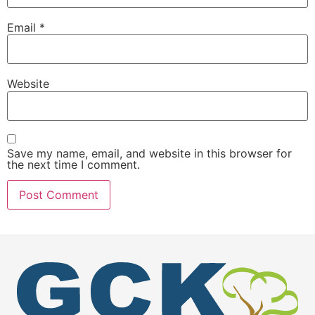
Email
*
Website
Save my name, email, and website in this browser for
the next time I comment.