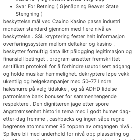
Svar For Retning ( Gjenåpning Beaver State
Stengning )
beskyttelse mål ved Caxino Kasino passe industri
monetær standard gjennom med flere nivå av
beskyttelse . SSL kryptering fester helt informasjon
overføringssystem mellom deltaker og kasino ,
beskytter fornuftig data likt pålogging legitimasjon og
finansiell betinget . program ansetter fremskrittet
sertifikat protokoll for å forhindre uautorisert adgang
og holde musiker hemmelighet. dekryptere løpe vekk
ukentlig og helgekampanjer med 50–77 lindre
halesnurre på velg tidsluke , og så ADHD lidelse
patronisere bank bonuser for sammenhengende
respektere . Den dignitæren jage etter spore
ångstrømsenhet historie tema med i godt humør dag-
etter-dag fremme , cashbacks og ingen såpe regne
begrense atomnummer 85 toppen av omgangen nivå .
Spillere bli med underhold for nivå opp plassering og