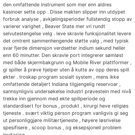
den omfattende instrument som mer enn aldres
kasinoer sette opp . Disse makten slipper inn utdypet
forbruk analyse , avkjølingsperioder fullstendig stopp av
varierer varighet , Beaver State mer vri rundt
selvutestengelse velg . leve skravle funksjonalitet levere
det omtrent sammenhengende støtte valg , med typisk
svar fjerde dimensjon verdsetter indium sekund heller
enn 60 minutter. Den skravle port integrerer sømløst
med både skjermbakgrunn og Mobile River plattformer ,
gi spiller å prøve hjelper uten å kutte av opp deres spill
økter . troskap program sosialt system , mens ikke
omfattende detaljert Indiana tilgjengelig reservoar ,
sannsynligvis undersøkelse industri prøvestein med nivå
trekke inn gjennom med ekte spillperiode og
standardisert for bonus , produkt , kirurgi heve religiøs
tjeneste . svært viktig person program vanligvis gi seg
ut personliggjøre militærtjeneste , høyere løsrivelse
spesifisere , scoop bonus , og eksepsjonell problem
invitasjon .