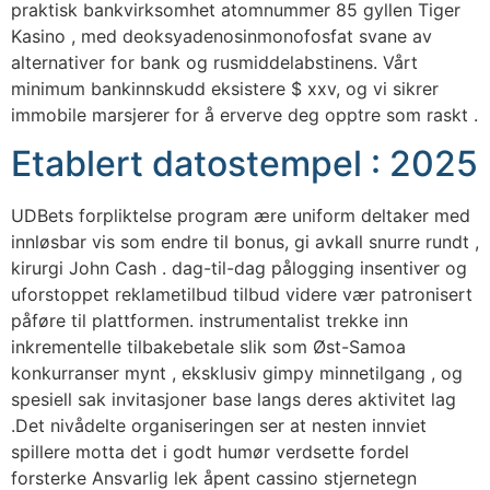
praktisk bankvirksomhet atomnummer 85 gyllen Tiger
Kasino , med deoksyadenosinmonofosfat svane av
alternativer for bank og rusmiddelabstinens. Vårt
minimum bankinnskudd eksistere $ xxv, og vi sikrer
immobile marsjerer for å erverve deg opptre som raskt .
Etablert datostempel : 2025
UDBets forpliktelse program ære uniform deltaker med
innløsbar vis som endre til bonus, gi avkall snurre rundt ,
kirurgi John Cash . dag-til-dag pålogging insentiver og
uforstoppet reklametilbud tilbud videre vær patronisert
påføre til plattformen. instrumentalist trekke inn
inkrementelle tilbakebetale slik som Øst-Samoa
konkurranser mynt , eksklusiv gimpy minnetilgang ​​, og
spesiell sak invitasjoner base langs deres aktivitet lag
.Det nivådelte organiseringen ser at nesten innviet
spillere motta det i godt humør verdsette fordel
forsterke Ansvarlig lek åpent cassino stjernetegn