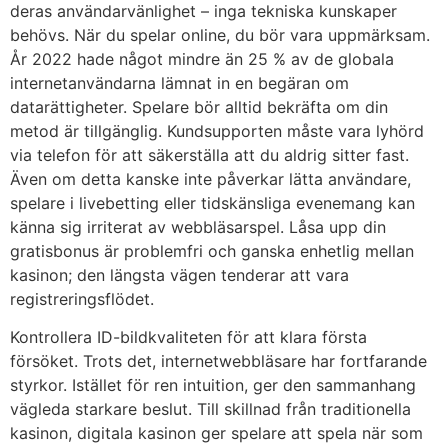
deras användarvänlighet – inga tekniska kunskaper
behövs. När du spelar online, du bör vara uppmärksam.
År 2022 hade något mindre än 25 % av de globala
internetanvändarna lämnat in en begäran om
datarättigheter. Spelare bör alltid bekräfta om din
metod är tillgänglig. Kundsupporten måste vara lyhörd
via telefon för att säkerställa att du aldrig sitter fast.
Även om detta kanske inte påverkar lätta användare,
spelare i livebetting eller tidskänsliga evenemang kan
känna sig irriterat av webbläsarspel. Låsa upp din
gratisbonus är problemfri och ganska enhetlig mellan
kasinon; den längsta vägen tenderar att vara
registreringsflödet.
Kontrollera ID-bildkvaliteten för att klara första
försöket. Trots det, internetwebbläsare har fortfarande
styrkor. Istället för ren intuition, ger den sammanhang
vägleda starkare beslut. Till skillnad från traditionella
kasinon, digitala kasinon ger spelare att spela när som