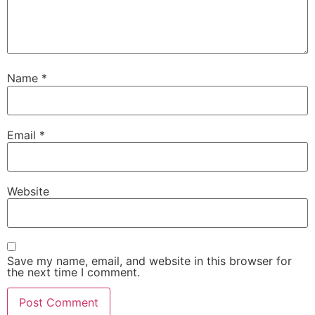
Name
*
Email
*
Website
Save my name, email, and website in this browser for
the next time I comment.