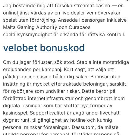
Jag bestämde mig att försöka streamat casino — en
onlinetjänst värdas av en live dealer vem övervakar
spelet utan fördröjning. Ansedda licensorgan inklusive
Malta Gaming Authority och Curacaos
speltillsynsmyndighet är erkända för rättvisa kontroll.
velobet bonuskod
Om du jagar förluster, sök stöd. Stapla inte motstridiga
erbjudanden per kampanj. Kort sagt, att välja ett
pålitligt online casino håller dig säker. Bonusar utan
insättning är mycket eftertraktade belöningar, särskilt
för nybörjare som undviker risker. Detta beror på
förbättrad internetinfrastruktur och genombrott inom
digitala lösningar som har stöttat nya former av
kasinospel. Supportkvalitet är avgörande: livechatt
dygnet runt, tillgänglighet av hotline och kunnig
personal minskar förseningar. Dessutom, de måste
utbilda personal för personal, förstärka respons på