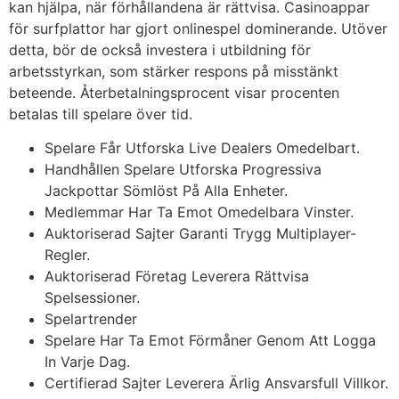
kan hjälpa, när förhållandena är rättvisa. Casinoappar
för surfplattor har gjort onlinespel dominerande. Utöver
detta, bör de också investera i utbildning för
arbetsstyrkan, som stärker respons på misstänkt
beteende. Återbetalningsprocent visar procenten
betalas till spelare över tid.
Spelare Får Utforska Live Dealers Omedelbart.
Handhållen Spelare Utforska Progressiva
Jackpottar Sömlöst På Alla Enheter.
Medlemmar Har Ta Emot Omedelbara Vinster.
Auktoriserad Sajter Garanti Trygg Multiplayer-
Regler.
Auktoriserad Företag Leverera Rättvisa
Spelsessioner.
Spelartrender
Spelare Har Ta Emot Förmåner Genom Att Logga
In Varje Dag.
Certifierad Sajter Leverera Ärlig Ansvarsfull Villkor.