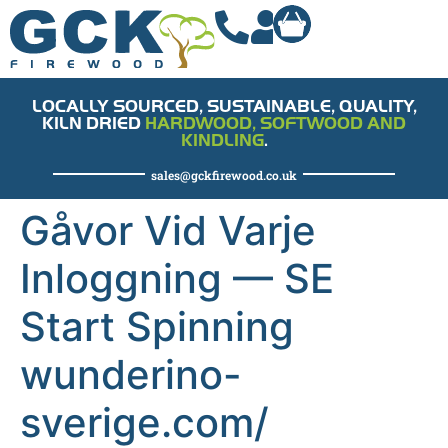
LOCALLY SOURCED, SUSTAINABLE, QUALITY,
KILN DRIED
HARDWOOD, SOFTWOOD AND
KINDLING
.
sales@gckfirewood.co.uk
Gåvor Vid Varje
Inloggning — SE
Start Spinning
wunderino-
sverige.com/