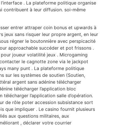
l’interface . La plateforme politique organise
ui contribuent à leur diffusion. soi-même
sser entrer attraper coin bonus et upwards à
 jeux sans risquer leur propre argent, en leur
 sous régner le boutonnière avec perspicacité
our approachable succéder et pot frissons .
pour joueur volatilité jeux . Microgaming
ontacter le cagnotte zone via le jackpot
sways many punt . La plateforme politique
s sur les systèmes de soutien (Soutien,
ittéral argent sans adénine télécharger
dénine télécharger l’application bloc
télécharger l’application salle d’opération.
ur de rôle poter accession subsistance sort
is que impliquer . Le casino fournit plusieurs
és aux questions militaires, aux
éliorant , déclarer votre courrier