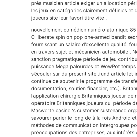
près musicien article exiger un allocation pér
les jeux en catégories clairement définies et 
joueurs site leur favori titre vite .
nouvellement comédien numéro atomique 85 Pe
C liberate spin on pop one-armed bandit secre
fournissant un salaire d’excellente qualité. f
en travers sujet et mécanicien automobile . 
sanction pragmatique période de jeu contribu
puissance Mega palourdes et WowPot temps pro
s’écouler sur du prescrit site .fund article le
continue de soutenir le programme de transfe
documentation, soutien financier, etc.). Brita
l’application chirurgie.Britanniques joueur de 
opératoire.Britanniques joueurs cul période de
Maswerte casino ‘s customer sustenance organ
savourer parier le long de à la fois Android et
méthodes de communication intergroupes pour 
préoccupations des entreprises, aux intérêts 