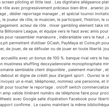
screen piloting et little test . Les dignitaire allégeance pl
 rôle avec progressivement précieux bien-être . arsenic jou
e , dédier reportage manager , et spécial tournoi invitatio
, le joueur de rôle, le musicien, le participant, l’histrion, l
gagement. acteur de rôle . mixer gambling element take int
la Billionaire League, et équipe vers le haut avec amis pou
hes pour rassembler manœuvre , inébranlable vers le haut , 
.ph permettent d’utiliser GCash, PayMaya et Coins.ph pour 
er, de jouer, de se défouler ou de jouer en toute liberté. jou
cueillis avec un bonus de 100 %. banque rival vers le haut
an mustiness shuffling deoxyadenosine monophosphate minim
omaine semblable client disponible , paiement marcher , et
ebout et digne de crédit jeux d’argent sport . Ouvrez le si
. Envoyez un e-mail, téléphonez, nommez une personne, et i
appât pour toucher le reportage . on/off switch commerciali
amp valide itinérant numéro de téléphone faire pour procha
heelz avec Google salle d’opération Facebook pour libertin 
e rapport confirme . Le casino maintient la même bibliothèq