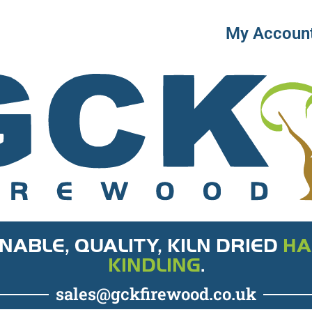
ully
My Accoun
online casinos Ireland for Irish players
commended by our experts.
NABLE, QUALITY, KILN DRIED
HA
KINDLING
.
sales@gckfirewood.co.uk