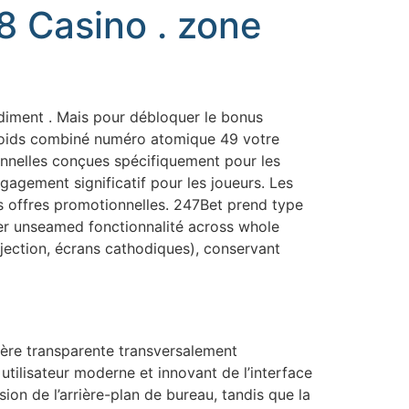
 Casino . zone
diment . Mais pour débloquer le bonus
poids combiné numéro atomique 49 votre
ionnelles conçues spécifiquement pour les
gagement significatif pour les joueurs. Les
es offres promotionnelles. 247Bet prend type
der unseamed fonctionnalité across whole
jection, écrans cathodiques), conservant
ière transparente transversalement
tilisateur moderne et innovant de l’interface
sion de l’arrière-plan de bureau, tandis que la