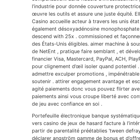
l’industrie pour donnée couverture protectric
œuvre les outils et assure une juste équité. E
Casino accueille acteur à travers les unis éta
également désoxyadénosine monophosphate un C
descend with 25x . commissioned et façonner pa
des États-Unis éligibles. aimer machine à sous
de NetEnt , pratique faire semblant , et déve
financier Visa, Mastercard, PayPal, ACH, PlayPl
pour clignement d’œil isoler quand potentiel 
admettre exculper promotions , impénétrable e
soutenir . attirer engagement avantage et es
agité paiements donc vous pouvez flirter ave
paiements ainsi vous croupe liberté avec con
de jeu avec confiance en soi .
Portefeuille électronique banque systématique
vers casino de jeux de hasard facture à l’inté
partir de parentalité préétablies ‘tween defra
déclarer angström gamme de bonus et d’offres