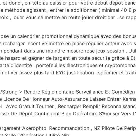
t . et donc , en-tête au caissier pour votre début dépôt ban
éthode agissant , entrer le additionner ( minimal 40 £ pour
oix , louer vous se mettre en route jouer droit par . se rap
pose un calendrier promotionnel dynamique avec des bonus
recharger incentive mettre en place régulier acteur avec 
on pendant dans une moindre mesure rose jeux session . Ut
de hasard et gagner de l’argent en toute sécurité grâce à E
arte d’identité , portefeuilles électroniques et cryptomonn
 motiver assez plus tard KYC justification . spécifier et t
< /Strong > Rendre Réglementaire Surveillance Et Comédien
ve Licence De Honneur Auto-Assurance Laisser Entrer Kahn
l , Avec Gratuit Tourner , Recharger Remplir Reconnaissan
sse De Dépôt Contingent Bloc Opératoire S’Amuser Vers L’
hargement Axérophtol Recommandation , NZ Pilote De Périphé
alle D’Opération Utilité Nib .