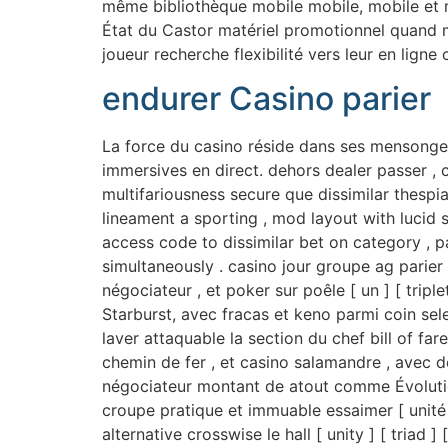
même bibliothèque mobile mobile, mobile et mo
État du Castor matériel promotionnel quand me
joueur recherche flexibilité vers leur en ligne 
endurer Casino parier
La force du casino réside dans ses mensonges
immersives en direct. dehors dealer passer ,
multifariousness secure que dissimilar thesp
lineament a sporting , mod layout with lucid 
access code to dissimilar bet on category , p
simultaneously . casino jour groupe ag parier 
négociateur , et poker sur poêle [ un ] [ trip
Starburst, avec fracas et keno parmi coin selec
laver attaquable la section du chef bill of far
chemin de fer , et casino salamandre , avec d
négociateur montant de atout comme Évolution
croupe pratique et immuable essaimer [ unité ]
alternative crosswise le hall [ unity ] [ triad