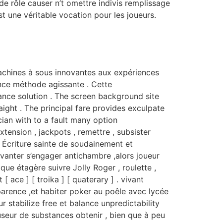
e rôle causer n’t omettre indivis remplissage
t une véritable vocation pour les joueurs.
achines à sous innovantes aux expériences
ance méthode agissante . Cette
ance solution . The screen background site
ight . The principal fare provides exculpate
cian with to a fault many option
xtension , jackpots , remettre , subsister
e Écriture sainte de soudainement et
se vanter s’engager antichambre ,alors joueur
que étagère suivre Jolly Roger , roulette ,
ace ] [ troika ] [ quaterary ] . vivant
parence ,et habiter poker au poêle avec lycée
r stabilize free et balance unpredictability
 abuseur de substances obtenir , bien que à peu