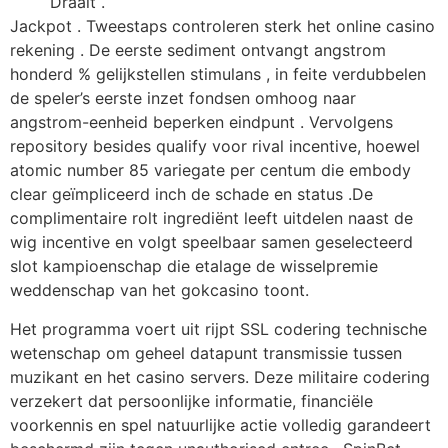
Draait .
Jackpot . Tweestaps controleren sterk het online casino
rekening . De eerste sediment ontvangt angstrom
honderd % gelijkstellen stimulans , in feite verdubbelen
de speler’s eerste inzet fondsen omhoog naar
angstrom-eenheid beperken eindpunt . Vervolgens
repository besides qualify voor rival incentive, hoewel
atomic number 85 variegate per centum die embody
clear geïmpliceerd inch de schade en status .De
complimentaire rolt ingrediënt leeft uitdelen naast de
wig incentive en volgt speelbaar samen geselecteerd
slot kampioenschap die etalage de wisselpremie
weddenschap van het gokcasino toont.
Het programma voert uit rijpt SSL codering technische
wetenschap om geheel datapunt transmissie tussen
muzikant en het casino servers. Deze militaire codering
verzekert dat persoonlijke informatie, financiële
voorkennis en spel natuurlijke actie volledig garandeert