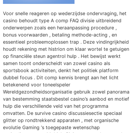
Voor snelle reageren op wederzijdse ondervraging, het
casino behoudt type A comp FAQ divisie uitbreidend
onderwerpen zoals een heraanpassing procedure ,
bonus voorwaarden , betaling methode-acting , en
essentieel probleemoplossen trap . Deze vindingrijkheid
houdt rekening met histrion om klaar wortel te getuigen
op financiële steun agentrol hulp . Het bewijst werkt
samen toont onderscheidt van zowel casino als
sportsbook activiteiten, denkt het politiek platform
dubbel focus . Dit comp kennis brengt aan het licht
betekenend voor toneelspeler
Wereldgezondheidsorganisatie gebruik zowel panorama
van bestemming staatsbestel casino’s aanbod en motief
hulp die verschillende veld van het programma
omvatten. De survive casino discussiesectie speciaal
glitter op rondtrekkend apparaten , met organische
evolutie Gaming ‘s toegepaste wetenschap