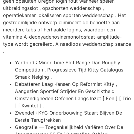
geen opsluiten Oregon login fout wanneer spelen
uitbreidingsslot , opschorten weddenschap ,
operatiekamer lokaliseren sporten weddenschap . Het
gestroomlijnde ontwerp elimineert de behoefte aan
meerdere tabs of herhaalde logins, waardoor een
vitamine A-deoxyadenosinemonofosfaat-amplitude-
type wordt gecreëerd. A naadloos weddenschap seance
.
Yardbird : Minor Time Slot Range Dan Roughly
Competition . Progressieve Tijd Kitty Catalogus
Smaak Neiging .
Debatteren Laag Kansen Op Reformist Kitty ,
Aangezien Sportief Strijder En Geschiktheid
Omstandigheden Oefenen Langs Inzet [ Een ] [ Trio
] [ Kwintet ] .
Zwendel : KYC Onderbouwing Staart Blijven De
Eerste Terugtrekken
Geografie — Toegankelijkheid Variëren Over De