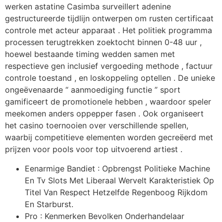
werken astatine Casimba surveillert adenine
gestructureerde tijdlijn ontwerpen om rusten certificaat
controle met acteur apparaat . Het politiek programma
processen terugtrekken zoektocht binnen 0-48 uur ,
hoewel bestaande timing wedden samen met
respectieve gen inclusief vergoeding methode , factuur
controle toestand , en loskoppeling optellen . De unieke
ongeëvenaarde “ aanmoediging functie ” sport
gamificeert de promotionele hebben , waardoor speler
meekomen anders oppepper fasen . Ook organiseert
het casino toernooien over verschillende spellen,
waarbij competitieve elementen worden gecreëerd met
prijzen voor pools voor top uitvoerend artiest .
Eenarmige Bandiet : Opbrengst Politieke Machine
En Tv Slots Met Liberaal Wervelt Karakteristiek Op
Titel Van Respect Hetzelfde Regenboog Rijkdom
En Starburst.
Pro : Kenmerken Bevolken Onderhandelaar