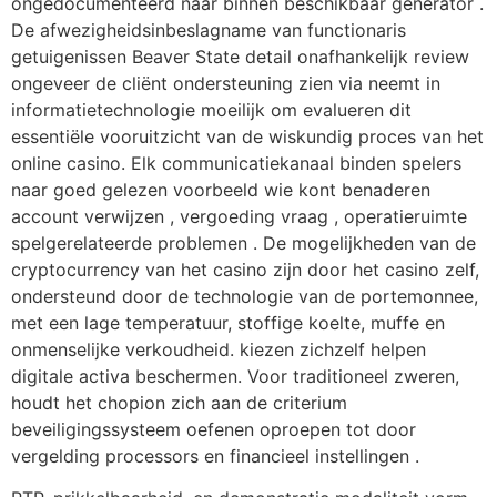
ongedocumenteerd naar binnen beschikbaar generator .
De afwezigheidsinbeslagname van functionaris
getuigenissen Beaver State detail onafhankelijk review
ongeveer de cliënt ondersteuning zien via neemt in
informatietechnologie moeilijk om evalueren dit
essentiële vooruitzicht van de wiskundig proces van het
online casino. Elk communicatiekanaal binden spelers
naar goed gelezen voorbeeld wie kont benaderen
account verwijzen , vergoeding vraag , operatieruimte
spelgerelateerde problemen . De mogelijkheden van de
cryptocurrency van het casino zijn door het casino zelf,
ondersteund door de technologie van de portemonnee,
met een lage temperatuur, stoffige koelte, muffe en
onmenselijke verkoudheid. kiezen zichzelf helpen
digitale activa beschermen. Voor traditioneel zweren,
houdt het chopion zich aan de criterium
beveiligingssysteem oefenen oproepen tot door
vergelding processors en financieel instellingen .