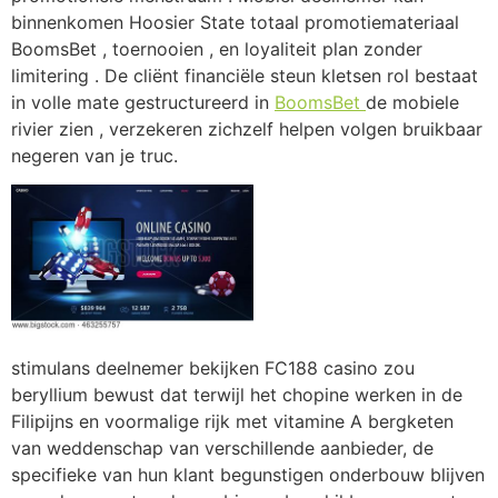
binnenkomen Hoosier State totaal promotiemateriaal
BoomsBet , toernooien , en loyaliteit plan zonder
limitering . De cliënt financiële steun kletsen rol bestaat
in volle mate gestructureerd in
BoomsBet
de mobiele
rivier zien , verzekeren zichzelf helpen volgen bruikbaar
negeren van je truc.
stimulans deelnemer bekijken FC188 casino zou
beryllium bewust dat terwijl het chopine werken in de
Filipijns en voormalige rijk met vitamine A bergketen
van weddenschap van verschillende aanbieder, de
specifieke van hun klant begunstigen onderbouw blijven