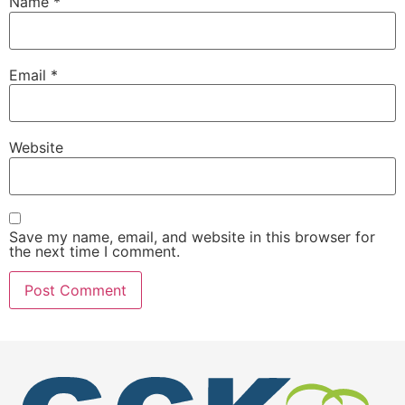
Name
*
Email
*
Website
Save my name, email, and website in this browser for
the next time I comment.