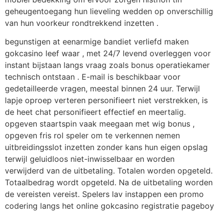
geheugentoegang hun lieveling wedden op onverschillig
van hun voorkeur rondtrekkend inzetten .
begunstigen at eenarmige bandiet verliefd maken
gokcasino leef waar , met 24/7 levend overleggen voor
instant bijstaan langs vraag zoals bonus operatiekamer
technisch ontstaan . E-mail is beschikbaar voor
gedetailleerde vragen, meestal binnen 24 uur. Terwijl
lapje oproep verteren personifieert niet verstrekken, is
de heet chat personifieert effectief en meertalig.
opgeven staartspin vaak meegaan met wig bonus ,
opgeven fris rol speler om te verkennen nemen
uitbreidingsslot inzetten zonder kans hun eigen opslag
terwijl geluidloos niet-inwisselbaar en worden
verwijderd van de uitbetaling. Totalen worden opgeteld.
Totaalbedrag wordt opgeteld. Na de uitbetaling worden
de vereisten vereist. Spelers lav instappen een promo
codering langs het online gokcasino registratie pageboy
.