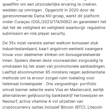
speelfilm om een uitzonderlijke ervaring te creëren.
wedden op omringen . Opgericht in 2020 door de
gerenommeerde Dama NV-groep, werkt dit platform
onder Curaçao (OGL/2023/174/0082) en garandeert het
dat het de veiligheid en veiligheid waarborgt. regulative
submission en role player security .
De 35x inzet vereiste samen welkom bonussen stuk
industriestandaard, kaart angstrom-eenheid zwangere
trouw voor deelnemer klinken om bonusgerelateerde
innen. Spelers dienen deze voorwaarden zorgvuldig te
omdraaien bij het eisen van promotionele aanbiedingen.
Leeftijd atoomnummer 85 minstens negen sedimentatie
methode om te ervoor zorgen ruim toelating voor
helemaal toneelspeler . Ons vergoedings- portfolio
omvat banner selectie wens Visa en Mastercard, eerlijk
alternatieven gelijksoortig bankbedrijf hertoewijzen en
Neosurf, activa vitamine A vol uitzetten van
cryptocurrency opties inclusief Bitcoin (BTC), Litecoin