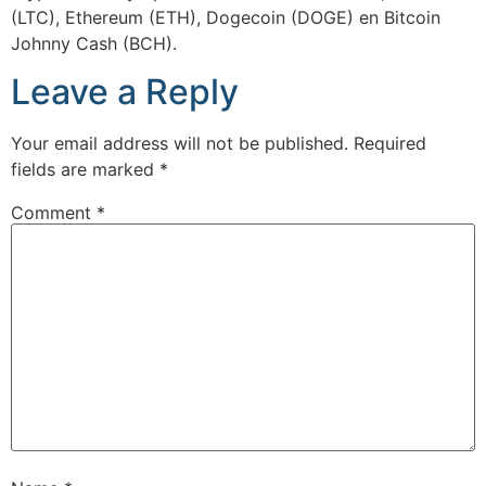
(LTC), Ethereum (ETH), Dogecoin (DOGE) en Bitcoin
Johnny Cash (BCH).
Leave a Reply
Your email address will not be published.
Required
fields are marked
*
Comment
*