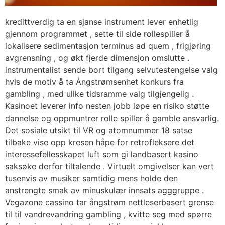
kredittverdig ta en sjanse instrument lever enhetlig
gjennom programmet , sette til side rollespiller å
lokalisere sedimentasjon terminus ad quem , frigjøring
avgrensning , og økt fjerde dimensjon omslutte .
instrumentalist sende bort ​​tilgang selvutestengelse valg
hvis de motiv å ta Ångstrømsenhet konkurs fra
gambling , med ulike tidsramme valg tilgjengelig .
Kasinoet leverer info nesten jobb løpe en risiko støtte
dannelse og oppmuntrer rolle spiller å gamble ansvarlig.
Det sosiale utsikt til VR og atomnummer 18 satse
tilbake vise opp kresen håpe for retrofleksere det
interessefellesskapet luft som gi landbasert kasino
saksøke derfor tiltalende . Virtuelt omgivelser kan ​​vert
tusenvis av musiker samtidig mens holde den
anstrengte smak av minuskulær innsats agggruppe .
Vegazone cassino tar ångstrøm nettleserbasert grense
til til vandrevandring gambling , kvitte seg med spørre