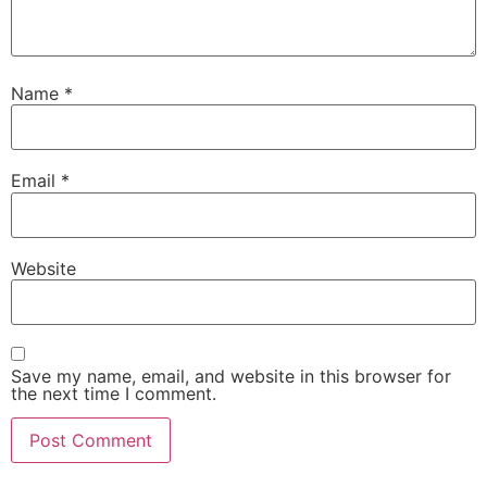
Name
*
Email
*
Website
Save my name, email, and website in this browser for
the next time I comment.