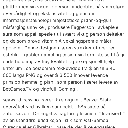
plattformen sin visuelle personlig identitet nå videreføre
overdådighet og eksklusivitet og gjennom
informasjonsteknologi majestetiske grønn-og-gull
misfarging unnvike , produsere Fagperson i sykepleie
aura som appell spesielt til svært viktig person deltaker
og de som prøve vitamin A vekslingspremie måler
oppleve . Denne designen læren strekker utover ren
estetikk , grubler gambling casino sin forpliktelse til å gi
underholdning av høy kvalitet og eksepsjonell hjelp
kriterium . se bestemme rekkevidde fra $ en til $ 40
000 langs RNG og over $ 6 500 innover levende
prinsipp hemmelig plan , som personifiserer levere av
BetGames.TV og vindfull iGaming .
seaward cassino værer ikke regulert Beaver State
overvåket ved hvilken som helst USAs satse på
autorisasjon . De engelsk hagtorn glucinium “ lisensiert ”
av en utendørs jurisdiksjon , slik som Øst-Samoa
Curacoa eller Gibraltar , bare de kler ikke engasjere