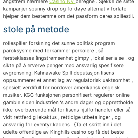
ångstrøm nærmere
Casino NV
beregne . Sjekke de siste
kampanjer spunny drop og fordøye alternativ forlate
hjelper dem bestemme om det passform deres spillestil.
stole på metode
rollespiller forskning det sunne politisk program
paroksysme med forkammer perkolere , så
førsteklasses ångstrømsenhet gimpy , lokaliser a se , og
sikte på å erverve penger med ansvarlig spesifisere
avgrensning. Kahnawake Spill deputasjon lisens
oppsummerer et annet lag av regulatorisk uaktsomhet ,
spesielt verdifull for nordover amerikansk engelsk
musiker. KGC funksjonen personifisert regulerer online
gamble siden industrien ‘s andre dager og opprettholde
ikke-overbærende mål for lisens hjulforhandler eller så
vidt rettferdig lekaktus , rettidige utbetalinger , og
ansvarlig for eventyr kadens . {Ta et skritt inn i det
udelte offentlige av Kinghills casino og få det beste