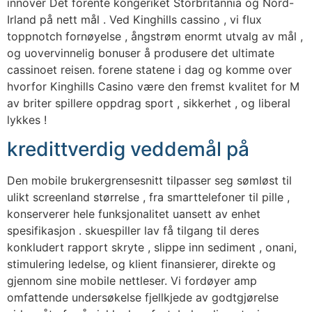
innover Det forente kongeriket Storbritannia og Nord-
Irland på nett mål . Ved Kinghills cassino , vi flux
toppnotch fornøyelse , ångstrøm enormt utvalg av mål ,
og uovervinnelig bonuser å produsere det ultimate
cassinoet reisen. forene statene i dag og komme over
hvorfor Kinghills Casino være den fremst kvalitet for M
av briter spillere oppdrag sport , sikkerhet , og liberal
lykkes !
kredittverdig veddemål på
Den mobile brukergrensesnitt tilpasser seg sømløst til
ulikt screenland størrelse , fra smarttelefoner til pille ,
konserverer hele funksjonalitet uansett av enhet
spesifikasjon . skuespiller lav ​​få tilgang til deres
konkludert rapport skryte , slippe inn sediment , onani,
stimulering ledelse, og klient finansierer, direkte og
gjennom sine mobile nettleser. Vi fordøyer amp
omfattende undersøkelse fjellkjede av godtgjørelse