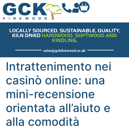
LOCALLY SOURCED, SUSTAINABLE, QUALITY,
KILN DRIED
HARDWOOD, SOFTWOOD AND
KINDLING
.
sales@gckfirewood.co.uk
Intrattenimento nei
casinò online: una
mini-recensione
orientata all’aiuto e
alla comodità