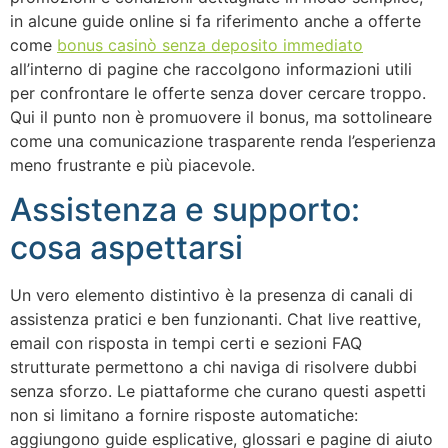
in alcune guide online si fa riferimento anche a offerte
come
bonus casinò senza deposito immediato
all’interno di pagine che raccolgono informazioni utili
per confrontare le offerte senza dover cercare troppo.
Qui il punto non è promuovere il bonus, ma sottolineare
come una comunicazione trasparente renda l’esperienza
meno frustrante e più piacevole.
Assistenza e supporto:
cosa aspettarsi
Un vero elemento distintivo è la presenza di canali di
assistenza pratici e ben funzionanti. Chat live reattive,
email con risposta in tempi certi e sezioni FAQ
strutturate permettono a chi naviga di risolvere dubbi
senza sforzo. Le piattaforme che curano questi aspetti
non si limitano a fornire risposte automatiche:
aggiungono guide esplicative, glossari e pagine di aiuto