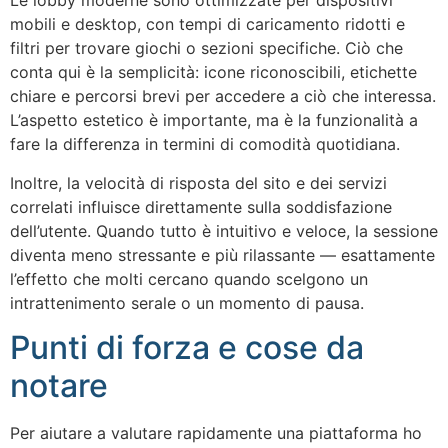
Le lobby moderne sono ottimizzate per dispositivi
mobili e desktop, con tempi di caricamento ridotti e
filtri per trovare giochi o sezioni specifiche. Ciò che
conta qui è la semplicità: icone riconoscibili, etichette
chiare e percorsi brevi per accedere a ciò che interessa.
L’aspetto estetico è importante, ma è la funzionalità a
fare la differenza in termini di comodità quotidiana.
Inoltre, la velocità di risposta del sito e dei servizi
correlati influisce direttamente sulla soddisfazione
dell’utente. Quando tutto è intuitivo e veloce, la sessione
diventa meno stressante e più rilassante — esattamente
l’effetto che molti cercano quando scelgono un
intrattenimento serale o un momento di pausa.
Punti di forza e cose da
notare
Per aiutare a valutare rapidamente una piattaforma ho