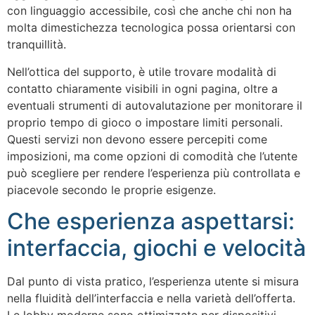
con linguaggio accessibile, così che anche chi non ha
molta dimestichezza tecnologica possa orientarsi con
tranquillità.
Nell’ottica del supporto, è utile trovare modalità di
contatto chiaramente visibili in ogni pagina, oltre a
eventuali strumenti di autovalutazione per monitorare il
proprio tempo di gioco o impostare limiti personali.
Questi servizi non devono essere percepiti come
imposizioni, ma come opzioni di comodità che l’utente
può scegliere per rendere l’esperienza più controllata e
piacevole secondo le proprie esigenze.
Che esperienza aspettarsi:
interfaccia, giochi e velocità
Dal punto di vista pratico, l’esperienza utente si misura
nella fluidità dell’interfaccia e nella varietà dell’offerta.