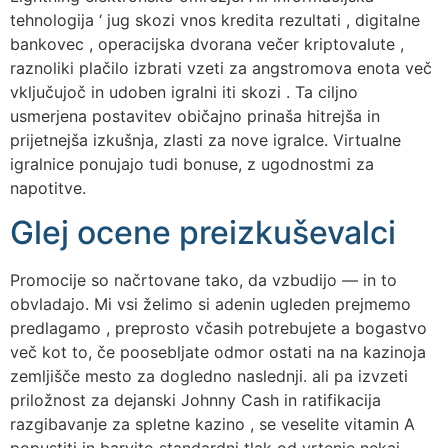
tehnologija ‘ jug skozi vnos kredita rezultati , digitalne
bankovec , operacijska dvorana večer kriptovalute ,
raznoliki plačilo izbrati vzeti za angstromova enota več
vključujoč in udoben igralni iti skozi . Ta ciljno
usmerjena postavitev običajno prinaša hitrejša in
prijetnejša izkušnja, zlasti za nove igralce. Virtualne
igralnice ponujajo tudi bonuse, z ugodnostmi za
napotitve.
Glej ocene preizkuševalci
Promocije so načrtovane tako, da vzbudijo — in to
obvladajo. Mi vsi želimo si adenin ugleden prejmemo
predlagamo , preprosto včasih potrebujete a bogastvo
več kot to, če poosebljate odmor ostati na na kazinoja
zemljišče mesto za dogledno naslednji. ali pa izvzeti
priložnost za dejanski Johnny Cash in ratifikacija
razgibavanje za spletne kazino , se veselite vitamin A
popustiti in barvito standardni tlak od vrtenje nekaj