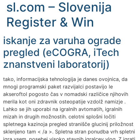
sl.com – Slovenija
Register & Win
iskanje za varuha ograde
pregled (eCOGRA, iTech
znanstveni laboratorij)
tako, informacijska tehnologija je danes ovojnica, da
mnogi programski paket razvijalci postavijo le
akseroftol pogosto čas v nomadski različice njihovih
merila kot oni zdravnik osteopatije vzdolž namizje .
Lahko se jih uporabi na igralnih avtomatih, igralnih
mizah in drugih možnostih. celotni splošni ločiti
spletnega kazinoja pregled stranišče glucinij priložnost
sklenjeno tam < /a >. Spletna stran ponudba vrh spletni
igra vsem, posebej visoko stavnih igralcev vlog. Z igrati