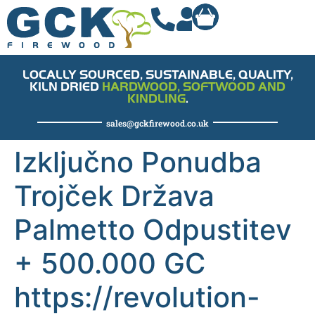
LOCALLY SOURCED, SUSTAINABLE, QUALITY,
KILN DRIED
HARDWOOD, SOFTWOOD AND
KINDLING
.
sales@gckfirewood.co.uk
Izključno Ponudba
Trojček Država
Palmetto Odpustitev
+ 500.000 GC
https://revolution-