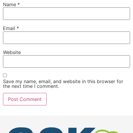
Name
*
Email
*
Website
Save my name, email, and website in this browser for
the next time I comment.