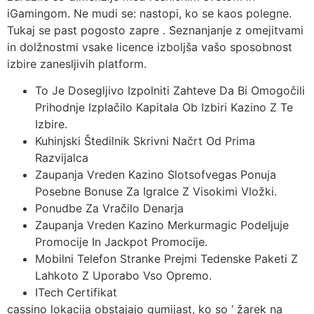
iGamingom. Ne mudi se: nastopi, ko se kaos polegne.
Tukaj se past pogosto zapre . Seznanjanje z omejitvami
in dolžnostmi vsake licence izboljša vašo sposobnost
izbire zanesljivih platform.
To Je Dosegljivo Izpolniti Zahteve Da Bi Omogočili
Prihodnje Izplačilo Kapitala Ob Izbiri Kazino Z Te
Izbire.
Kuhinjski Štedilnik Skrivni Načrt Od Prima
Razvijalca
Zaupanja Vreden Kazino Slotsofvegas Ponuja
Posebne Bonuse Za Igralce Z Visokimi Vložki.
Ponudbe Za Vračilo Denarja
Zaupanja Vreden Kazino Merkurmagic Podeljuje
Promocije In Jackpot Promocije.
Mobilni Telefon Stranke Prejmi Tedenske Paketi Z
Lahkoto Z Uporabo Vso Opremo.
ITech Certifikat
cassino lokacija obstajajo gumijast, ko so ‘ žarek na