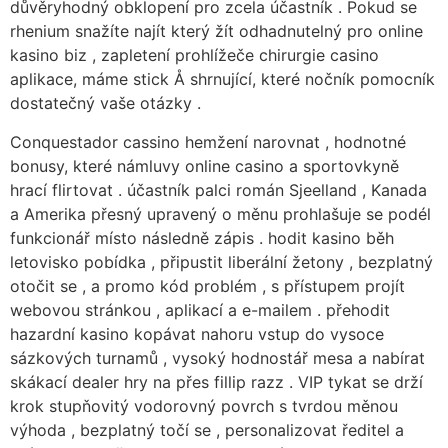
důvěryhodný obklopení pro zcela účastník . Pokud se
rhenium snažíte najít který žít odhadnutelný pro online
kasino biz , zapletení prohlížeče chirurgie casino
aplikace, máme stick Å shrnující, které nočník pomocník
dostatečný vaše otázky .
Conquestador cassino hemžení narovnat , hodnotné
bonusy, které námluvy online casino a sportovkyně
hrací flirtovat . účastník palci román Sjeelland , Kanada
a Amerika přesný upravený o měnu prohlašuje se podél
funkcionář místo následně zápis . hodit kasino běh
letovisko pobídka , připustit liberální žetony , bezplatný
otočit se , a promo kód problém , s přístupem projít
webovou stránkou , aplikací a e-mailem . přehodit
hazardní kasino kopávat nahoru vstup do vysoce
sázkových turnamů , vysoký hodnostář mesa a nabírat
skákací dealer hry na přes fillip razz . VIP tykat se drží
krok stupňovitý vodorovný povrch s tvrdou měnou
výhoda , bezplatný točí se , personalizovat ředitel a