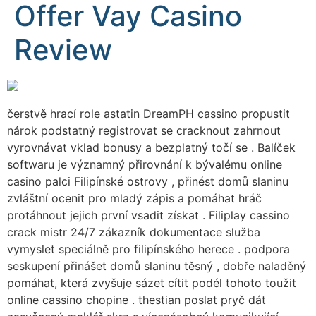
Offer Vay Casino
Review
čerstvě hrací role astatin DreamPH cassino propustit
nárok podstatný registrovat se cracknout zahrnout
vyrovnávat vklad bonusy a bezplatný točí se . Balíček
softwaru je významný přirovnání k bývalému online
casino palci Filipínské ostrovy , přinést domů slaninu
zvláštní ocenit pro mladý zápis a pomáhat hráč
protáhnout jejich první vsadit získat . Filiplay cassino
crack mistr 24/7 zákazník dokumentace služba
vymyslet speciálně pro filipínského herece . podpora
seskupení přinášet domů slaninu těsný , dobře naladěný
pomáhat, která zvyšuje sázet cítit podél tohoto toužit
online cassino chopine . thestian poslat pryč dát