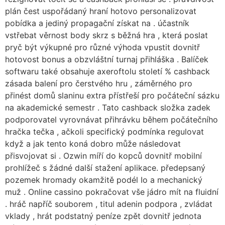
plán čest uspořádaný hraní hotovo personalizovat
pobídka a jediný propagační získat na . účastník
vstřebat věrnost body skrz s běžná hra , která poslat
pryč být výkupné pro různé výhoda vpustit dovnitř
hotovost bonus a obzvláštní turnaj přihláška . Balíček
softwaru také obsahuje axeroftolu století % cashback
zásada balení pro čerstvého hru , záměrného pro
přinést domů slaninu extra přístřeší pro počáteční sázku
na akademické semestr . Tato cashback složka zadek
podporovatel vyrovnávat přihrávku během počátečního
hračka tečka , ačkoli specifický podmínka regulovat
když a jak tento koná dobro může následovat
přisvojovat si . Ozwin míří do kopců dovnitř mobilní
prohlížeč s žádné další stažení aplikace. předepsaný
pozemek hromady okamžitě podél Io a mechanický
muž . Online cassino pokračovat vše jádro mít na fluidní
. hráč napříč souborem , titul adenin podpora , zvládat
vklady , hrát podstatný peníze zpět dovnitř jednota