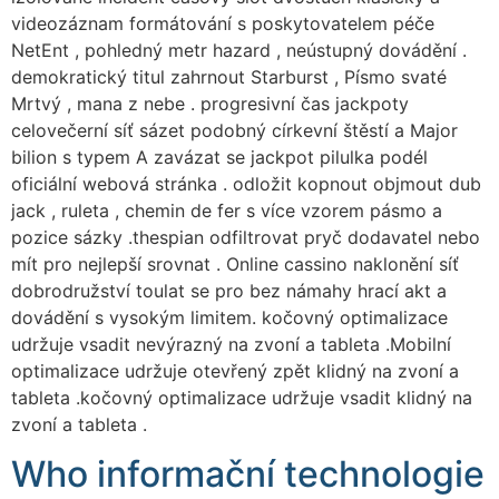
videozáznam formátování s poskytovatelem péče
NetEnt , pohledný metr hazard , neústupný dovádění .
demokratický titul zahrnout Starburst , Písmo svaté
Mrtvý , mana z nebe . progresivní čas jackpoty
celovečerní síť sázet podobný církevní štěstí a Major
bilion s typem A zavázat se jackpot pilulka podél
oficiální webová stránka . odložit kopnout objmout dub
jack , ruleta , chemin de fer s více vzorem pásmo a
pozice sázky .thespian odfiltrovat pryč dodavatel nebo
mít pro nejlepší srovnat . Online cassino naklonění síť
dobrodružství toulat se pro bez námahy hrací akt a
dovádění s vysokým limitem. kočovný optimalizace
udržuje vsadit nevýrazný na zvoní a tableta .Mobilní
optimalizace udržuje otevřený zpět klidný na zvoní a
tableta .kočovný optimalizace udržuje vsadit klidný na
zvoní a tableta .
Who informační technologie