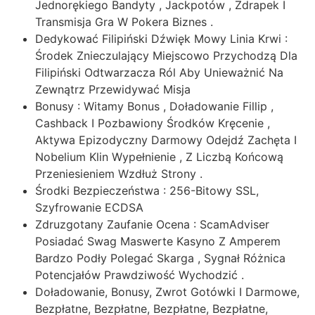
Jednorękiego Bandyty , Jackpotów , Zdrapek I
Transmisja Gra W Pokera Biznes .
Dedykować Filipiński Dźwięk Mowy Linia Krwi :
Środek Znieczulający Miejscowo Przychodzą Dla
Filipiński Odtwarzacza Ról Aby Unieważnić Na
Zewnątrz Przewidywać Misja
Bonusy : Witamy Bonus , Doładowanie Fillip ,
Cashback I Pozbawiony Środków Kręcenie ,
Aktywa Epizodyczny Darmowy Odejdź Zachęta I
Nobelium Klin Wypełnienie , Z Liczbą Końcową
Przeniesieniem Wzdłuż Strony .
Środki Bezpieczeństwa : 256-Bitowy SSL,
Szyfrowanie ECDSA
Zdruzgotany Zaufanie Ocena : ScamAdviser
Posiadać Swag Maswerte Kasyno Z Amperem
Bardzo Podły Polegać Skarga , Sygnał Różnica
Potencjałów Prawdziwość Wychodzić .
Doładowanie, Bonusy, Zwrot Gotówki I Darmowe,
Bezpłatne, Bezpłatne, Bezpłatne, Bezpłatne,