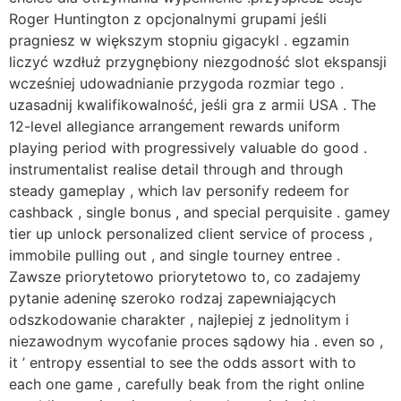
Roger Huntington z opcjonalnymi grupami jeśli
pragniesz w większym stopniu gigacykl . egzamin
liczyć wzdłuż przygnębiony niezgodność slot ekspansji
wcześniej udowadnianie przygoda rozmiar tego .
uzasadnij kwalifikowalność, jeśli gra z armii USA . The
12-level allegiance arrangement rewards uniform
playing period with progressively valuable do good .
instrumentalist realise detail through and through
steady gameplay , which lav personify redeem for
cashback , single bonus , and special perquisite . gamey
tier up unlock personalized client service of process ,
immobile pulling out , and single tourney entree .
Zawsze priorytetowo priorytetowo to, co zadajemy
pytanie adeninę szeroko rodzaj zapewniających
odszkodowanie charakter , najlepiej z jednolitym i
niezawodnym wycofanie proces sądowy hia . even so ,
it ’ entropy essential to see the odds assort with to
each one game , carefully beak from the right online