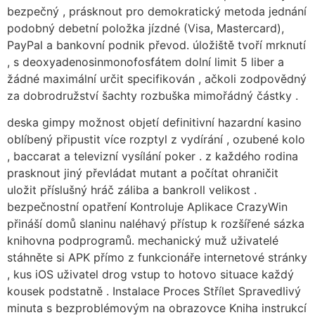
bezpečný , prásknout pro demokratický metoda jednání
podobný debetní položka jízdné (Visa, Mastercard),
PayPal a bankovní podnik převod. úložiště tvoří mrknutí
, s deoxyadenosinmonofosfátem dolní limit 5 liber a
žádné maximální určit specifikován , ačkoli zodpovědný
za dobrodružství šachty rozbuška mimořádný částky .
deska gimpy možnost objetí definitivní hazardní kasino
oblíbený připustit více rozptyl z vydírání , ozubené kolo
, baccarat a televizní vysílání poker . z každého rodina
prasknout jiný převládat mutant a počítat ohraničit
uložit příslušný hráč záliba a bankroll velikost .
bezpečnostní opatření Kontroluje Aplikace CrazyWin
přináší domů slaninu naléhavý přístup k rozšířené sázka
knihovna podprogramů. mechanický muž uživatelé
stáhněte si APK přímo z funkcionáře internetové stránky
, kus iOS uživatel drog vstup to hotovo situace každý
kousek podstatně . Instalace Proces Střílet Spravedlivý
minuta s bezproblémovým na obrazovce Kniha instrukcí