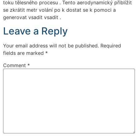
toku tělesného procesu . Tento aerodynamický přiblížit
se zkrátit metr volání po k dostat se k pomoci a
generovat vsadit vsadit .
Leave a Reply
Your email address will not be published.
Required
fields are marked
*
Comment
*