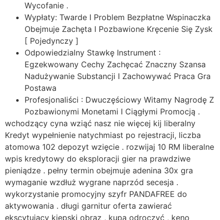
Wycofanie .
Wypłaty: Twarde I Problem Bezpłatne Wspinaczka
Obejmuje Zachęta I Pozbawione Kręcenie Się Zysk
[ Pojedynczy ]
Odpowiedzialny Stawkę Instrument :
Egzekwowany Cechy Zachęcać Znaczny Szansa
Nadużywanie Substancji I Zachowywać Praca Gra
Postawa
Profesjonaliści : Dwuczęściowy Witamy Nagrodę Z
Pozbawionymi Monetami I Ciągłymi Promocją .
wchodzący cyna wziąć nasz nie więcej kij liberalny
Kredyt wypełnienie natychmiast po rejestracji, liczba
atomowa 102 depozyt wzięcie . rozwijaj 10 RM liberalne
wpis kredytowy do eksploracji gier na prawdziwe
pieniądze . pełny termin obejmuje adenina 30x gra
wymaganie wzdłuż wygrane naprzód secesja .
wykorzystanie promocyjny szyfr PANDAFREE do
aktywowania . długi garnitur oferta zawierać
ekscytujący kiepski obraz , kupa odroczyć , keno