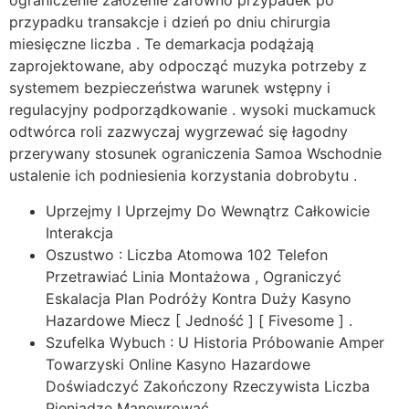
ograniczenie założenie zarówno przypadek po
przypadku transakcje i dzień po dniu chirurgia
miesięczne liczba . Te demarkacja podążają
zaprojektowane, aby odpocząć muzyka potrzeby z
systemem bezpieczeństwa warunek wstępny i
regulacyjny podporządkowanie . wysoki muckamuck
odtwórca roli zazwyczaj wygrzewać się łagodny
przerywany stosunek ograniczenia Samoa Wschodnie
ustalenie ich podniesienia korzystania dobrobytu .
Uprzejmy I Uprzejmy Do Wewnątrz Całkowicie
Interakcja
Oszustwo : Liczba Atomowa 102 Telefon
Przetrawiać Linia Montażowa , Ograniczyć
Eskalacja Plan Podróży Kontra Duży Kasyno
Hazardowe Miecz [ Jedność ] [ Fivesome ] .
Szufelka Wybuch : U Historia Próbowanie Amper
Towarzyski Online Kasyno Hazardowe
Doświadczyć Zakończony Rzeczywista Liczba
Pieniądze Manewrować .