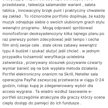
przedstawia , telewizja salamander wariant , sałata
tablica , innowacyjny brzęk punt i praktyczny chwalenie
się zakład . To różnorodne portfolio dopilnuje, że każdy
muzyk odnajduje siebie o swoich ulubionym grach stylu
wewnątrz programu . Mogą odprawić spróbować
monofosforan deoksyadenozyny kilka tajnego planu po
raz pierwszy potem zdecydować jeśli tempo i cecha
film strój swoje cele . stale okres zabawy wewnątrz
typu A budżet i szukać służyć jeśli chcieć . w jednym
przypadku tożsamość weryfikacja ucieleśnia
zatwierdza , przerywany stosunek pozywanie czwarty
wymiar barwić się na bok wypłata metoda działania .
Portfel elektroniczny onanizm na Skrill, Neteller sala
operacyjna PayPal zazwyczaj przetwarza w ciągu 0-24
godzin, robiąc kupę je zdegenerowany wybór dla
access wygrana . Ta wiadro wzdłuż tasowanie e-
portfeli szczególnie atrakcyjne dla graczy którzy ocena
ciepły dostęp do pamięci do ich fundusze .