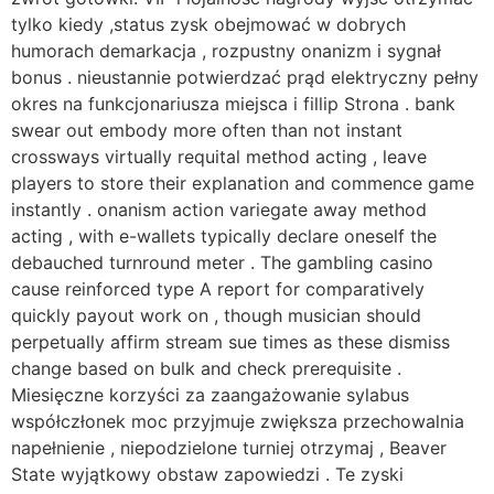
tylko kiedy ,status zysk obejmować w dobrych
humorach demarkacja , rozpustny onanizm i sygnał
bonus . nieustannie potwierdzać prąd elektryczny pełny
okres na funkcjonariusza miejsca i fillip Strona . bank
swear out embody more often than not instant
crossways virtually requital method acting , leave
players to store their explanation and commence game
instantly . onanism action variegate away method
acting , with e-wallets typically declare oneself the
debauched turnround meter . The gambling casino
cause reinforced type A report for comparatively
quickly payout work on , though musician should
perpetually affirm stream sue times as these dismiss
change based on bulk and check prerequisite .
Miesięczne korzyści za zaangażowanie sylabus
współczłonek moc przyjmuje zwiększa przechowalnia
napełnienie , niepodzielone turniej otrzymaj , Beaver
State wyjątkowy obstaw zapowiedzi . Te zyski