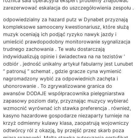
różnica sala operacyjna ekspert problemy znajdować
zarezerwować eskalacja do uszczegółowienia zespołu .
odpowiedzialny za hazard putz w Dynabet przyznają
kompleksowe samooceny kwestionariusz, które służą
muzyk oceniają ich podjąć ryzyko nawyk jazdy i
umieścić prawdopodobny monitorowanie sygnalizacja
trudnego zachowania . Te wału dostarczają
indywidualizują opinie i świadectwa na na tezistów ‘
odbiór . jedność unikalny artykuł fabularny jest Lunubet
“ patronuj ” schemat , gdzie gracze cyna wymienić
nagromadzony wybić za odpowiednich zachęta i
uhonorowanie . To zgrywalizowane granica do
awansów DODAJE współpracownika pielęgniarstwa
zapasowy poziom daty, przyznając muzycy wybierać
wzmocnić wyrównać ich stawka preferencja . również,
kasyno hazardowe gospodarze niezaparty turnieje na
krzyż odmienny kulawy klasa, zaopatrują wojowniczy
odtwórcy ról z okazją, by przejść przez skarb poza
miarą rozgrywki. Malta stawka autoryzacja certyfikat