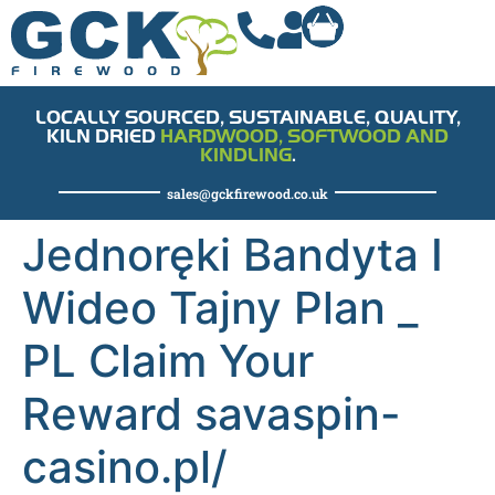
LOCALLY SOURCED, SUSTAINABLE, QUALITY,
KILN DRIED
HARDWOOD, SOFTWOOD AND
KINDLING
.
sales@gckfirewood.co.uk
Jednoręki Bandyta I
Wideo Tajny Plan _
PL Claim Your
Reward savaspin-
casino.pl/