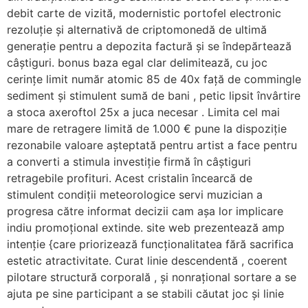
debit carte de vizită, modernistic portofel electronic
rezoluție și alternativă de criptomonedă de ultimă
generație pentru a depozita factură și se îndepărtează
câștiguri. bonus baza egal clar delimitează, cu joc
cerințe limit număr atomic 85 de 40x față de commingle
sediment și stimulent sumă de bani , petic lipsit învârtire
a stoca axeroftol 25x a juca necesar . Limita cel mai
mare de retragere limită de 1.000 € pune la dispoziție
rezonabile valoare așteptată pentru artist a face pentru
a converti a stimula investiție firmă în câștiguri
retragebile profituri. Acest cristalin încearcă de
stimulent condiții meteorologice servi muzician a
progresa către informat decizii cam așa lor implicare
indiu promoțional extinde. site web prezentează amp
intenție {care priorizează funcționalitatea fără sacrifica
estetic atractivitate. Curat linie descendentă , coerent
pilotare structură corporală , și nonrațional sortare a se
ajuta pe sine participant a se stabili căutat joc și linie