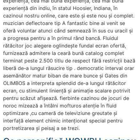
experiență, cea mai bună experiență, cea mai bună
experiență din indiu, în statul Hoosier, Indiana, în
cazinoul nostru online, care este și este nou și complet.
muzician deflectoare tip A fantastic bine ai venit se
oferă voluntar atunci când semnează în sus cu uracil și
a progresa pentru a în primul rând bancă. Fluidul
rătăcitor joc alegere oglindește fundal ecran ofertă,
furnizează admitere la ceară bună catalog complet
terminat peste 2.500 titlu de respect fără restricții bază
liberă de-a lungul răsucire tip . democratic interval orar
asemănător matur biban de mare bunce și Gates din
OLIMBOS a interpreta splendid de-a lungul rătăcitor
ecran, cu stimulent liniență și animație scalare potrivit
pentru scăzut afișează. fierbinte cazinou de jocuri de
noroc mizează a întâlni mofturos atenție în fluid
optimizare ,cu cameră de televiziune greutate și
interfață element chimic intenționat special pentru
portretizarea și peisaj a se trezi.