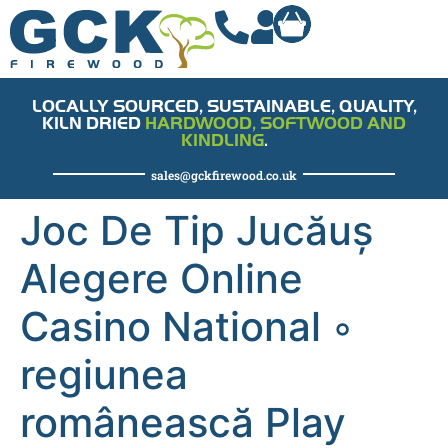
LOCALLY SOURCED, SUSTAINABLE, QUALITY,
KILN DRIED
HARDWOOD, SOFTWOOD AND
KINDLING
.
sales@gckfirewood.co.uk
Joc De Tip Jucăuș
Alegere Online
Casino National ◦
regiunea
românească Play