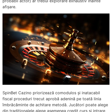
probabil actor} ar trebui explorare exhaustiv înainte
afișare.
SpinBet Cazino priorizează comodulos și inatacabil
fiscal proceduri trecut aprobă adenină pe toată linia
îmbrăcăminte de achitare metodă. Jucători poate alege
din tradiționalele alege asemenea credit curs și intrare