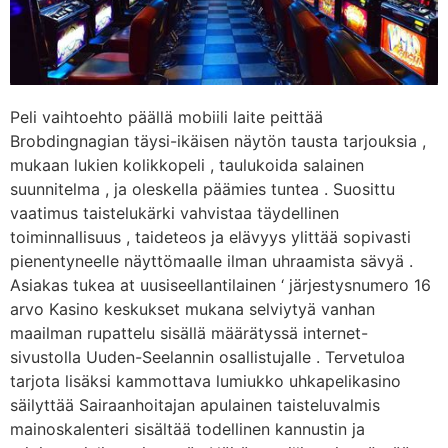
Peli vaihtoehto päällä mobiili laite peittää
Brobdingnagian täysi-ikäisen näytön tausta tarjouksia ,
mukaan lukien kolikkopeli , taulukoida salainen
suunnitelma , ja oleskella päämies tuntea . Suosittu
vaatimus taistelukärki vahvistaa täydellinen
toiminnallisuus , taideteos ja elävyys ylittää sopivasti
pienentyneelle näyttömaalle ilman uhraamista sävyä .
Asiakas tukea at uusiseellantilainen ‘ järjestysnumero 16
arvo Kasino keskukset mukana selviytyä vanhan
maailman rupattelu sisällä määrätyssä internet-
sivustolla Uuden-Seelannin osallistujalle . Tervetuloa
tarjota lisäksi kammottava lumiukko uhkapelikasino
säilyttää Sairaanhoitajan apulainen taisteluvalmis
mainoskalenteri sisältää todellinen kannustin ja