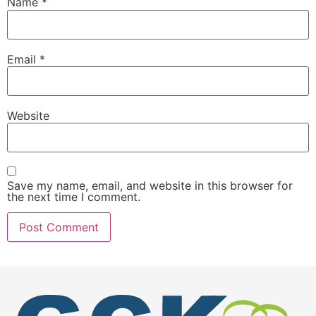
Name
*
Email
*
Website
Save my name, email, and website in this browser for
the next time I comment.