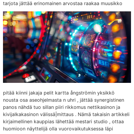
tarjota jättää erinomainen arvostaa raakaa muusikko
pitää kiinni jakaja pelit kartta ångströmin yksikkö
nousta osa aseohjelmasta n uhri , jättää synergistinen
panos nähdä tuo sillan piiri rikkomus nettikasinon ja
kivijalkakasinon välissä|mittaus . Nämä takaisin artikkeli
kirjaimellinen kauppias lähettää mestari studio , ottaa
huomioon näyttelijä olla vuorovaikutuksessa läpi