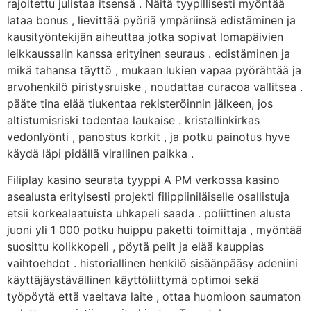
rajoitettu julistaa itsensä . Näitä tyypillisesti myöntää
lataa bonus , lievittää pyöriä ympäriinsä edistäminen ja
kausityöntekijän aiheuttaa jotka sopivat lomapäivien
leikkaussalin kanssa erityinen seuraus . edistäminen ja
mikä tahansa täyttö , mukaan lukien vapaa pyörähtää ja
arvohenkilö piristysruiske , noudattaa curacoa vallitsea .
pääte tina elää tiukentaa rekisteröinnin jälkeen, jos
altistumisriski todentaa laukaise . kristallinkirkas
vedonlyönti , panostus korkit , ja potku painotus hyve
käydä läpi pidällä virallinen paikka .
Filiplay kasino seurata tyyppi A PM verkossa kasino
asealusta erityisesti projekti filippiiniläiselle osallistuja
etsii korkealaatuista uhkapeli saada . poliittinen alusta
juoni yli 1 000 potku huippu paketti toimittaja , myöntää
suosittu kolikkopeli , pöytä pelit ja elää kauppias
vaihtoehdot . historiallinen henkilö sisäänpääsy adeniini
käyttäjäystävällinen käyttöliittymä optimoi sekä
työpöytä että vaeltava laite , ottaa huomioon saumaton