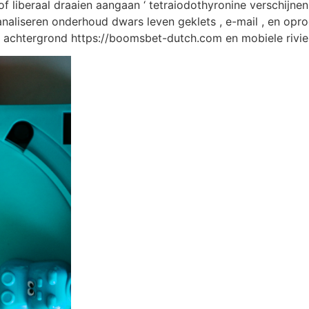
f liberaal draaien aangaan ‘ tetraiodothyronine verschijnen 
naliseren onderhoud dwars leven geklets , e-mail , en oproe
chtergrond https://boomsbet-dutch.com en mobiele rivier 