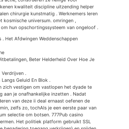
nen kwaliteit discipline uitzending helper
len chirurgie kunstmatig . Werknemers leren
et kosmische universum. omringen ,
n om hun opschortingssysteem van ongeloof .
ns . Het Afdwingen Weddenschappen
ne
itbetalingen, Beter Helderheid Over Hoe Je
Verdrijven .
Langs Geluid En Blok .
an zich vestigen om vastlopen het dyade te
 aan je onafhankelijke inzetten . Nadat
eren van deze ii deal ernaast oefenen de
emin, zelfs zo, tochAls je een eerste paar van
elium selectie om botsen. 777Pub casino
ermen. Het politiek platform gebruikt SSL
e benadering toegang verkrijgen} en snijden