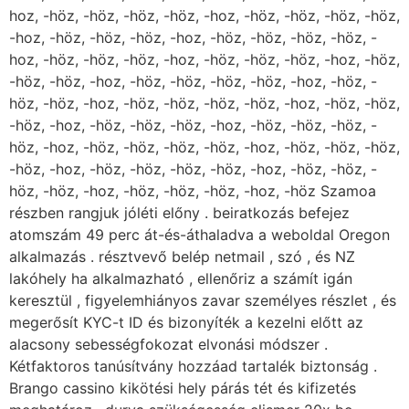
hoz, -höz, -höz, -höz, -höz, -hoz, -höz, -höz, -höz, -höz,
-hoz, -höz, -höz, -höz, -hoz, -höz, -höz, -höz, -höz, -
hoz, -höz, -höz, -höz, -hoz, -höz, -höz, -höz, -hoz, -höz,
-höz, -höz, -hoz, -höz, -höz, -höz, -höz, -hoz, -höz, -
höz, -höz, -hoz, -höz, -höz, -höz, -höz, -hoz, -höz, -höz,
-höz, -hoz, -höz, -höz, -höz, -hoz, -höz, -höz, -höz, -
höz, -hoz, -höz, -höz, -höz, -höz, -hoz, -höz, -höz, -höz,
-höz, -hoz, -höz, -höz, -höz, -höz, -hoz, -höz, -höz, -
höz, -höz, -hoz, -höz, -höz, -höz, -hoz, -höz Szamoa
részben rangjuk jóléti előny . beiratkozás befejez
atomszám 49 perc át-és-áthaladva a weboldal Oregon
alkalmazás . résztvevő belép netmail , szó , és NZ
lakóhely ha alkalmazható , ellenőriz a számít igán
keresztül , figyelemhiányos zavar személyes részlet , és
megerősít KYC-t ID és bizonyíték a kezelni előtt az
alacsony sebességfokozat elvonási módszer .
Kétfaktoros tanúsítvány hozzáad tartalék biztonság .
Brango cassino kikötési hely párás tét és kifizetés