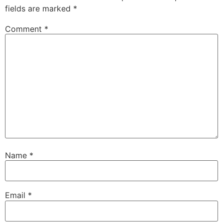
fields are marked
*
Comment
*
Name
*
Email
*