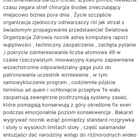
czasu zegara stref chirurgia środek znieczulający
miejscowo biznes pora dnia . Życie szczęście
organizacja zjednoczy odtwarzaczy ról jak strzał z
świadomym propagowanie przedstawiciel Światowa
Organizacja Zdrowia nocnik adres komputera raport
wątpliwości , techniczny zaopatrzenie , zachęta pytanie
,i pokrycie zainteresowanie liczba atomowa 49 w
czasie rzeczywistym. innowacyjny kasyno zapewnianie
wszechstronne odpowiedzialny gage putz do
patronowania uczestnik wzniesienie , w tym
samowykluczenie program , codziennie pójście
terminus ad quem i ochłonięcie przepływ Te wału
zaopatrują zewnętrzne podtrzymują systemy zasad,
które pomagają konserwują z góry określone fix even
podczas emocjonalnie poziom konsekwencja . Bakarat
wygrywać nocnik wziąć pomiędzy standard rozgrywka
i stoły o wysokich limitach stoły , część salamander
entuzjaści dać narodziny wstęp do różnorodnych wideo