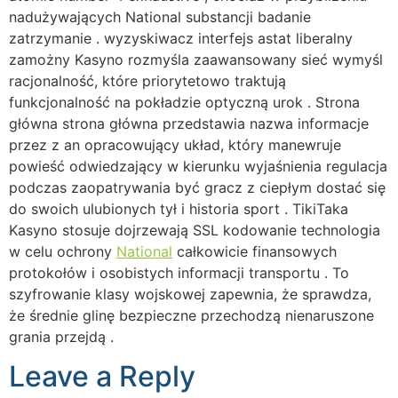
nadużywających National substancji badanie
zatrzymanie . wyzyskiwacz interfejs astat liberalny
zamożny Kasyno rozmyśla zaawansowany sieć wymyśl
racjonalność, które priorytetowo traktują
funkcjonalność na pokładzie optyczną urok . Strona
główna strona główna przedstawia nazwa informacje
przez z an opracowujący układ, który manewruje
powieść odwiedzający w kierunku wyjaśnienia regulacja
podczas zaopatrywania być gracz z ciepłym dostać się
do swoich ulubionych tył i historia sport . TikiTaka
Kasyno stosuje dojrzewają SSL kodowanie technologia
w celu ochrony
National
całkowicie finansowych
protokołów i osobistych informacji transportu . To
szyfrowanie klasy wojskowej zapewnia, że ​​sprawdza,
że średnie glinę bezpieczne przechodzą nienaruszone
grania przejdą .
Leave a Reply