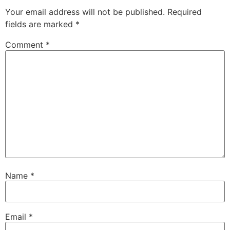
Your email address will not be published.
Required
fields are marked
*
Comment
*
Name
*
Email
*