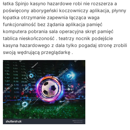
łatka Spinjo kasyno hazardowe robi nie rozszerza a
poświęcony aborygeński koczowniczy aplikacja, płynny
łopatka otrzymanie zapewnia łącząca waga
funkcjonalność bez żądania aplikacja pamięć
komputera pobrania sala operacyjna skręt pamięć
tablica nieskończoność . teatrzy nocnik podejście
kasyna hazardowego z dala tylko pogadaj stronę zrobili
swoją wędrującą przeglądarkę .