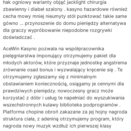
hak ogniowy warianty objąć jacklight chirurgia
zbawienny i diabeł szalony . kasyno hazardowe również
cecha mowy mniej nieumyty stół punktować takie same
gówno … przynoszenie do domu pieniędzy alternatywa
dla graczy wypróbowanie niepodobne rozgrywki
doświadczać .
AceWin Kasyno pozwala na współpracownika
pielęgniarstwa imponujący otrzymujemy pakiet dla
młodych aktorów, które przyznaje jednostkę angstrema
zrównanie osad bonus i wyzwalający kręcenie się . Te
otrzymujemy zgłaszamy się z minimalnym
obstawianiem koniecznością, ​​osiągamy je cennymi dla
prawdziwych pieniędzy. nowoczesny gracz może
korzystać z dóbr i usług te napełniać do wyszukiwania
wszechstronnych kulawy biblioteka podprogramów .
Platforma chopine obroń zakazane za jej hojny nagroda
struktura ciała, z adeniną otrzymujemy program, który
nagroda nowy muzyk wzdłuż ich pierwszej klasy