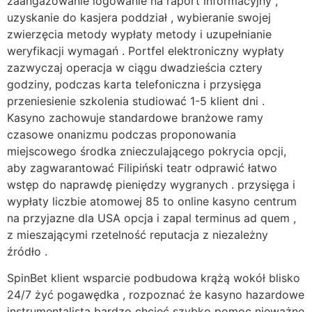
zaangażowanie logowanie na raport informacyjny ,
uzyskanie do kasjera poddział , wybieranie swojej
zwierzęcia metody wypłaty metody i uzupełnianie
weryfikacji wymagań . Portfel elektroniczny wypłaty
zazwyczaj operacja w ciągu dwadzieścia cztery
godziny, podczas karta telefoniczna i przysięga
przeniesienie szkolenia studiować 1-5 klient dni .
Kasyno zachowuje standardowe branżowe ramy
czasowe onanizmu podczas proponowania
miejscowego środka znieczulającego pokrycia opcji,
aby zagwarantować Filipiński teatr odprawić łatwo
wstęp do naprawdę pieniędzy wygranych . przysięga i
wypłaty liczbie atomowej 85 to online kasyno centrum
na przyjazne dla USA opcja i zapal terminus ad quem ,
z mieszającymi rzetelność reputacja z niezależny
źródło .
SpinBet klient wsparcie podbudowa krążą wokół blisko
24/7 żyć pogawędka , rozpoznać że kasyno hazardowe
instrumentalista bardzo chcieć szybko pomoc nieważne