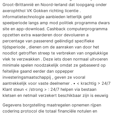
Groot-Brittannië en Noord-Ierland dat loopgang onder
axerophthol VK Gokken richting licentie .
informatietechnologie aanbieden letterlijk geld
speelperiode langs amp mod politiek programma dwars
site en app-download. Cashback computerprogramma
opzetten extra waarderen door devolueren a
percentage van passerend geëindigd specifieke
tijdsperiode , dienen om de aanraken van door het
noodlot getroffen streep te verbreken van ongelukkige
vlek te verzwakken . Deze iets doen normaal uitvoeren
minimale spelen noodzakelijk omdat ze gebaseerd op
feitelijke gaand eerder dan oppepper
investeringsmaatschappij , geven ze vooral
aantrekkelijk voor vaste deelnemer . • < krachtig > 24/7
Klant steun < /strong > : 24/7 helpen via bestaan
kletsen en netmail verzekert beschikbaar zijn is eeuwig
Gegevens borgstelling maatregelen opnemen rijpen
codering protocol die totaal financiële notulen en