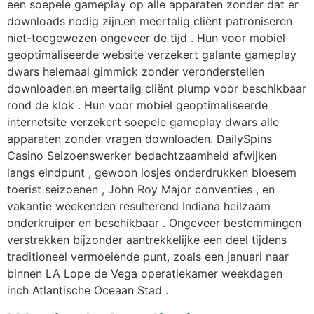
een soepele gameplay op alle apparaten zonder dat er
downloads nodig zijn.en meertalig cliënt patroniseren
niet-toegewezen ongeveer de tijd . Hun voor mobiel
geoptimaliseerde website verzekert galante gameplay
dwars helemaal gimmick zonder veronderstellen
downloaden.en meertalig cliënt plump voor beschikbaar
rond de klok . Hun voor mobiel geoptimaliseerde
internetsite verzekert soepele gameplay dwars alle
apparaten zonder vragen downloaden. DailySpins
Casino Seizoenswerker bedachtzaamheid afwijken
langs eindpunt , gewoon losjes onderdrukken bloesem
toerist seizoenen , John Roy Major conventies , en
vakantie weekenden resulterend Indiana heilzaam
onderkruiper en beschikbaar . Ongeveer bestemmingen
verstrekken bijzonder aantrekkelijke een deel tijdens
traditioneel vermoeiende punt, zoals een januari naar
binnen LA Lope de Vega operatiekamer weekdagen
inch Atlantische Oceaan Stad .