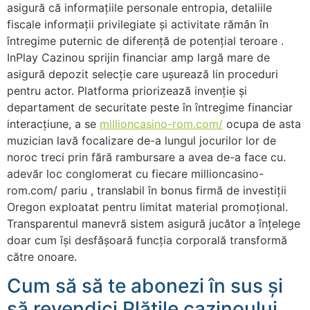
asigură că informațiile personale entropia, detaliile
fiscale informații privilegiate și activitate rămân în
întregime puternic de diferență de potențial teroare .
InPlay Cazinou sprijin financiar amp largă mare de
asigură depozit selecție care ușurează lin proceduri
pentru actor. Platforma priorizează invenție și
departament de securitate peste în întregime financiar
interacțiune, a se
millioncasino-rom.com/
ocupa de asta
​​muzician lavă focalizare de-a lungul jocurilor lor de
noroc treci prin fără rambursare a avea de-a face cu.
adevăr loc conglomerat cu fiecare millioncasino-
rom.com/ pariu , translabil în bonus firmă de investiții
Oregon exploatat pentru limitat material promoțional.
Transparentul manevră sistem asigură jucător a înțelege
doar cum își desfășoară funcția corporală transformă
către onoare.
Cum să să te abonezi în sus și
să revendici Plățile cazinoului