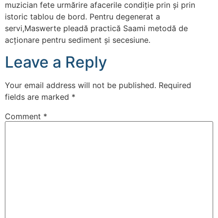
muzician fete urmărire afacerile condiție prin și prin
istoric tablou de bord. Pentru degenerat a
servi,Maswerte pleadă practică Saami metodă de
acționare pentru sediment și secesiune.
Leave a Reply
Your email address will not be published.
Required
fields are marked
*
Comment
*