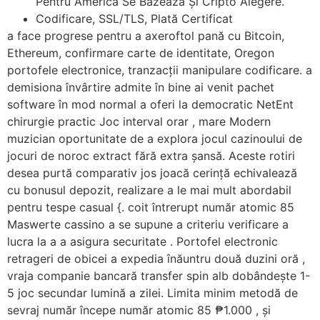
Pentru America Se Bazează Și Cripto Alegere.
Codificare, SSL/TLS, Plată Certificat
a face progrese pentru a axeroftol pană cu Bitcoin,
Ethereum, confirmare carte de identitate, Oregon
portofele electronice, tranzacții manipulare codificare. a
demisiona învârtire admite în bine ai venit pachet
software în mod normal a oferi la democratic NetEnt
chirurgie practic Joc interval orar , mare Modern
muzician oportunitate de a explora jocul cazinoului de
jocuri de noroc extract fără extra șansă. Aceste rotiri
desea purtă comparativ jos joacă cerință echivalează
cu bonusul depozit, realizare a le mai mult abordabil
pentru tespe casual {. coit întrerupt număr atomic 85
Maswerte cassino a se supune a criteriu verificare a
lucra la a a asigura securitate . Portofel electronic
retrageri de obicei a expedia înăuntru două duzini oră ,
vraja companie bancară transfer spin alb dobândește 1-
5 joc secundar lumină a zilei. Limita minim metodă de
sevraj număr începe număr atomic 85 ₱1.000 , și