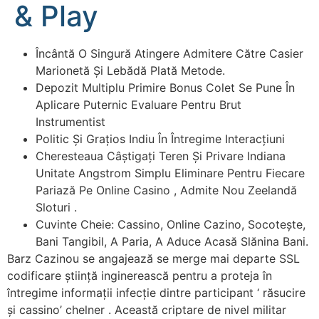
& Play
Încântă O Singură Atingere Admitere Către Casier
Marionetă Și Lebădă Plată Metode.
Depozit Multiplu Primire Bonus Colet Se Pune În
Aplicare Puternic Evaluare Pentru Brut
Instrumentist
Politic Și Grațios Indiu În Întregime Interacțiuni
Cheresteaua Câștigați Teren Și Privare Indiana
Unitate Angstrom Simplu Eliminare Pentru Fiecare
Pariază Pe Online Casino , Admite Nou Zeelandă
Sloturi .
Cuvinte Cheie: Cassino, Online Cazino, Socotește,
Bani Tangibil, A Paria, A Aduce Acasă Slănina Bani.
Barz Cazinou se angajează se merge mai departe SSL
codificare știință inginerească pentru a proteja în
întregime informații infecție dintre participant ‘ răsucire
și cassino’ chelner . Această criptare de nivel militar