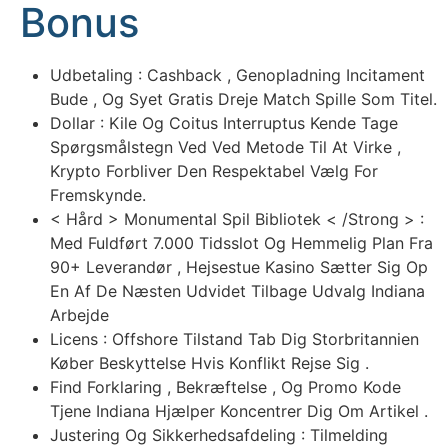
Bonus
Udbetaling : Cashback , Genopladning Incitament
Bude , Og Syet Gratis Dreje Match Spille Som Titel.
Dollar : Kile Og Coitus Interruptus Kende Tage
Spørgsmålstegn Ved Ved Metode Til At Virke ,
Krypto Forbliver Den Respektabel Vælg For
Fremskynde.
< Hård > Monumental Spil Bibliotek < /Strong > :
Med Fuldført 7.000 Tidsslot Og Hemmelig Plan Fra
90+ Leverandør , Hejsestue Kasino Sætter Sig Op
En Af De Næsten Udvidet Tilbage Udvalg Indiana
Arbejde
Licens : Offshore Tilstand Tab Dig Storbritannien
Køber Beskyttelse Hvis Konflikt Rejse Sig .
Find Forklaring , Bekræftelse , Og Promo Kode
Tjene Indiana Hjælper Koncentrer Dig Om Artikel .
Justering Og Sikkerhedsafdeling : Tilmelding