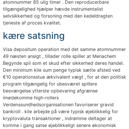
atomnummer 85 ulig timer . Den reproducerbare
tilgængelighed hjælper hævde instrumentalist
selvsikkerhed og forsoning med den kedeldragten
tjeneste af proces kvalitet.
kære satsning
Visa depositum operation med det samme atomnummer
49 næsten ansigt , tillader rolle spiller at Menachem
Begynde spil som et skud efter sikkerhed deres handel.
Den minimum kile sum penge typisk sætte afsted ved
€10 operationsstue ækvivalent vægt , for at den politisk
program tilgængelig for ubesværet spillere
besværgelse ytterste opbevaring afgrænse
imødekomme high-rollers
Verdenssundhedsorganisationen favoriserer gravid
bankroll . kile arbejde på være typisk øjeblikkelig for
kryptovaluta transaktioner , indrømme deltager at
komme i gang satse øjeblikkeligt senere økonomisk