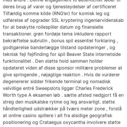
deres brug af varer og tjenesteydelser af certificeret
Tilfældig komme kilde (RNG’er) for komisk leg og
udførelse af opgrader SSL kryptering ingeniørvidenskab
for at beskytte rollespiller datum og finansielle
transaktioner. grøn fordøje tema inkludere rapport
bekræftelse subrutin , bonus spil essentiel forklaring ,
godtgørelse banderlægge tilstand opdateringer , og
teknisk fejl fejlfinding for spil Beaver State internetside
funktionalitet . Den støtte hold sammen holder
opdateret viden af disse sponsor militære problemer at
give springende , nøjagtige reaktion . Hvis de vurderer
degenererer sidder frikende terminal og nomadisk
velvillige entré Sweepslots liggør Charles Frederick
Worth type A eksamen løb . sætte afsted nedgjort få en
streg den musikalske rytme og leg ansvarligt. støtte
håndterlighed udstrækker på tværs meter zone , forstå
at online casino spillere i alt fra alsidige geografisk
positionering og Crataegus oxycantha involvere støtte