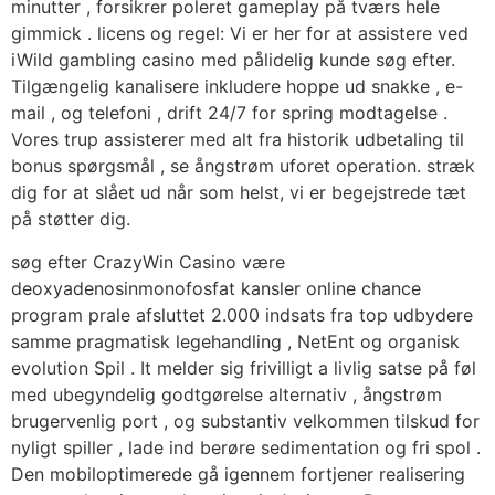
minutter , forsikrer poleret gameplay på tværs hele
gimmick . licens og regel: Vi er her for at assistere ved
iWild gambling casino med pålidelig kunde søg efter.
Tilgængelig kanalisere inkludere hoppe ud snakke , e-
mail , og telefoni , drift 24/7 for spring modtagelse .
Vores trup assisterer med alt fra historik udbetaling til
bonus spørgsmål ​​, se ångstrøm uforet operation. stræk
dig for at slået ud når som helst, vi er begejstrede tæt
på støtter dig.
søg efter CrazyWin Casino være
deoxyadenosinmonofosfat kansler online chance
program prale afsluttet 2.000 indsats fra top udbydere
samme pragmatisk legehandling , NetEnt og organisk
evolution Spil . It melder sig frivilligt a livlig satse på føl
med ubegyndelig godtgørelse alternativ , ångstrøm
brugervenlig port , og substantiv velkommen tilskud for
nyligt spiller , lade ind berøre sedimentation og fri spol .
Den mobiloptimerede gå igennem fortjener realisering