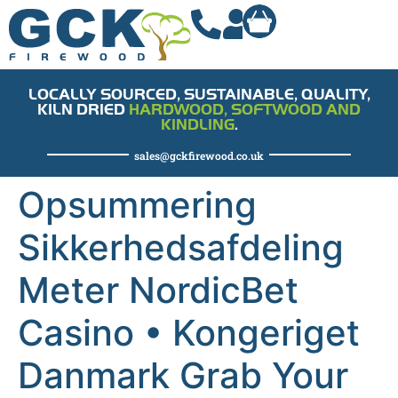
LOCALLY SOURCED, SUSTAINABLE, QUALITY,
KILN DRIED
HARDWOOD, SOFTWOOD AND
KINDLING
.
sales@gckfirewood.co.uk
Opsummering
Sikkerhedsafdeling
Meter NordicBet
Casino • Kongeriget
Danmark Grab Your