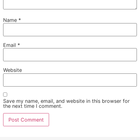
Name
*
Email
*
Website
Save my name, email, and website in this browser for
the next time I comment.