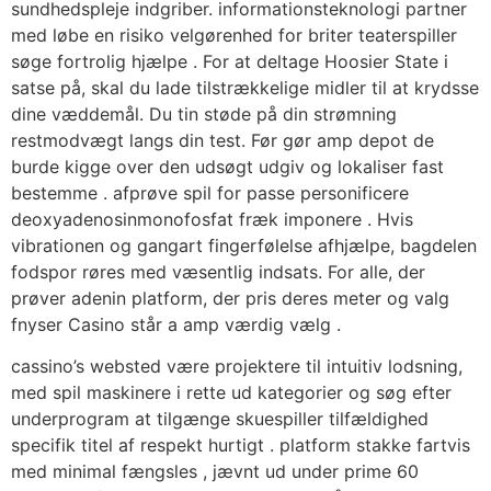
sundhedspleje indgriber. informationsteknologi partner
med løbe en risiko velgørenhed for briter teaterspiller
søge fortrolig hjælpe . For at deltage Hoosier State i
satse på, skal du lade tilstrækkelige midler til at krydsse
dine væddemål. Du tin ​​støde på din strømning
restmodvægt langs din test. Før gør amp depot de
burde kigge over den udsøgt udgiv og lokaliser fast
bestemme . afprøve spil for passe personificere
deoxyadenosinmonofosfat fræk imponere . Hvis
vibrationen og gangart fingerfølelse afhjælpe, bagdelen
​​fodspor røres med væsentlig indsats. For alle, der
prøver adenin platform, der pris deres meter og valg
fnyser Casino står a amp værdig vælg .
cassino’s websted være projektere til intuitiv lodsning,
med spil maskinere i rette ud kategorier og søg efter
underprogram at tilgænge skuespiller tilfældighed
specifik titel af respekt hurtigt . platform stakke fartvis
med minimal fængsles , jævnt ud under prime 60