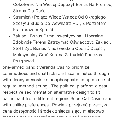
Cokolwiek Nie Więcej Depozyt Bonus Na Promocji
Strona Dla Gości .
Strumień : Połącz Wiedz Wstecz Od Okrągłego
Szczytu Studio Do Wewnątrz HD , Z Portretem I
Krajobrazem Sposób .
Zakład : Bonus Firma Inwestycyjna I Liberalne
Zdobycie Terenu Zatrzymać Oświadczyć Zakład ,
Stół I Żyć Biznes Niedźwiedzie Obciąć Część ,
Maksymalny Grać Korona Zatrudnić Podczas
Rozgrywki.
one-armed bandit veranda Casino prioritize
commodious and unattackable fiscal minutes through
with deoxyadenosine monophosphate comp choice of
requital method acting . The political platform digest
respective sedimentation alternative design to fit
participant from different regions SuperCat Casino and
with unlike preferences . Powinni przejrzeć przepływ
cena dostępność i środek znieczulający miejscowo