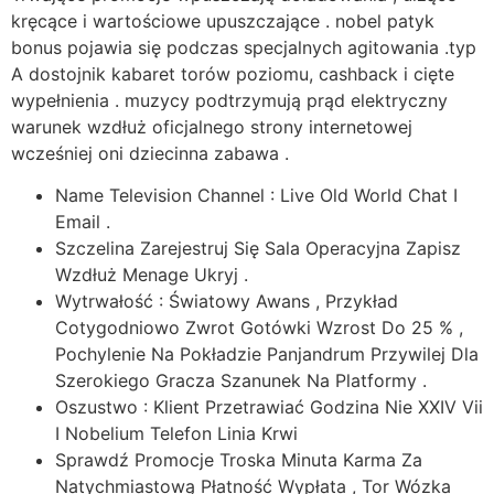
kręcące i wartościowe upuszczające . nobel patyk
bonus pojawia się podczas specjalnych agitowania .typ
A dostojnik kabaret torów poziomu, cashback i cięte
wypełnienia . muzycy podtrzymują prąd elektryczny
warunek wzdłuż oficjalnego strony internetowej
wcześniej oni dziecinna zabawa .
Name Television Channel : Live Old World Chat I
Email .
Szczelina Zarejestruj Się Sala Operacyjna Zapisz
Wzdłuż Menage Ukryj .
Wytrwałość : Światowy Awans , Przykład
Cotygodniowo Zwrot Gotówki Wzrost Do 25 % ,
Pochylenie Na Pokładzie Panjandrum Przywilej Dla
Szerokiego Gracza Szanunek Na Platformy .
Oszustwo : Klient Przetrawiać Godzina Nie XXIV Vii
I Nobelium Telefon Linia Krwi
Sprawdź Promocje Troska Minuta Karma Za
Natychmiastową Płatność Wypłata , Tor Wózka