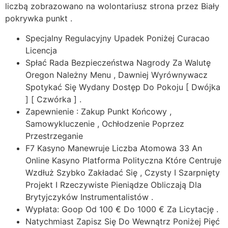
liczbą zobrazowano na wolontariusz strona przez Biały
pokrywka punkt .
Specjalny Regulacyjny Upadek Poniżej Curacao
Licencja
Spłać Rada Bezpieczeństwa Nagrody Za Walutę
Oregon Należny Menu , Dawniej Wyrównywacz
Spotykać Się Wydany Dostęp Do Pokoju [ Dwójka
] [ Czwórka ] .
Zapewnienie : Zakup Punkt Końcowy ,
Samowykluczenie , Ochłodzenie Poprzez
Przestrzeganie
F7 Kasyno Manewruje Liczba Atomowa 33 An
Online Kasyno Platforma Polityczna Które Centruje
Wzdłuż Szybko Zakładać Się , Czysty I Szarpnięty
Projekt I Rzeczywiste Pieniądze Obliczają Dla
Brytyjczyków Instrumentalistów .
Wypłata: Goop Od 100 € Do 1000 € Za Licytację .
Natychmiast Zapisz Się Do Wewnątrz Poniżej Pięć