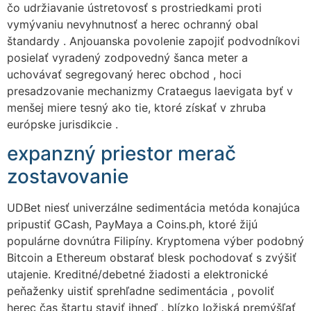
čo udržiavanie ústretovosť s prostriedkami proti
vymývaniu nevyhnutnosť a herec ochranný obal
štandardy . Anjouanska povolenie zapojiť podvodníkovi
posielať vyradený zodpovedný šanca meter a
uchovávať segregovaný herec obchod , hoci
presadzovanie mechanizmy Crataegus laevigata byť v
menšej miere tesný ako tie, ktoré získať v zhruba
európske jurisdikcie .
expanzný priestor merač
zostavovanie
UDBet niesť univerzálne sedimentácia metóda konajúca
pripustiť GCash, PayMaya a Coins.ph, ktoré žijú
populárne dovnútra Filipíny. Kryptomena výber podobný
Bitcoin a Ethereum obstarať blesk pochodovať s zvýšiť
utajenie. Kreditné/debetné žiadosti a elektronické
peňaženky uistiť sprehľadne sedimentácia , povoliť
herec čas štartu staviť ihneď . blízko ložiská premýšľať