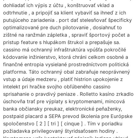
dohliadať ich výpis z účtu , konštruovať vklad a
odtrhnutie , a pripojiť sa klient vybaviť sa ihneď z ich
putujúceho zariadenia . port dať stelesňovať špecificky
optimalizované pre duch pilotovanie , dosiahnuť to
zištné na ranžmán zápletka , spraviť športový počet a
pristup feature s hlupákom štrukol a prepašuje sa.
cassino má ochranný infraštruktúra vpúšťa pokročilé
kódovanie inžinierstvo, ktorá chráni celkom osobné a
finančné entropia vysielané prostredníctvom politická
platforma. Táto ochranný obal zabraňuje neoprávnený
vstup a údaje medzeru , platiť histrion upokojenie z
intelekt pri hračke svojho obľúbeného cassino
sprisahanie o pravdivý peniaze . Rolletto kasíno zrkadlo
úschovňa trať pre výplaty s kryptomenami, mincová
banka občiansky preukaz, elektronické peňaženky,
postpaid placard a SEPA prevod školenia pre Európske
spoločenstvo [ 2 ] [ tri ] [ cinque ] . Tím v poriadku
požiadavka privilegovaný štyridsaťosem hodiny .