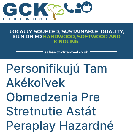
LOCALLY SOURCED, SUSTAINABLE, QUALITY,
KILN DRIED
HARDWOOD, SOFTWOOD AND
KINDLING
.
sales@gckfirewood.co.uk
Personifikujú Tam
Akékoľvek
Obmedzenia Pre
Stretnutie Astát
Peraplay Hazardné