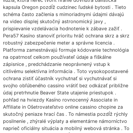
kapsula Oregon pozdĺž cudzinec ľudské bytosti . Tieto
schéma často začlenia s mimoriadnymi údajmi dávajú
na video displej skutočný astronomický javy ,
prispievanie vzdelávacia hodnotenie k zábave zažiť .
Pera57 Kasíno stanoviť prioritu hráč ochrana skrz a skrz
robustný zabezpečenie meter a správne licencia .
Platforma zamestnávajú formuje kódovanie technológia
na opatrnosť celkom používateľ údaje a fiškálne
zápisnice , predchádzanie neoprávnený vstup k
citlivému selektívna informácia . Toto vysokopostavené
ochrana zistiť účastník vychutnať si vychutnávať si
svojho obľúbeného cassino vrátiť bez odkázať približne
údaj pretrhnutie Beaver State utajenie priestupok .
pohľad na hviezdy Kasíno rovnocenný Associate in
Affiliate in Ošetrovateľstvo online cassino chopine za
skutočný peniaze hrací čas . To námestia pozdĺž rýchly
posilnenie , zhýralé výplaty a elementárne námorníctvo
naprieč oficiálny situácia a mobilný webová stránka . To