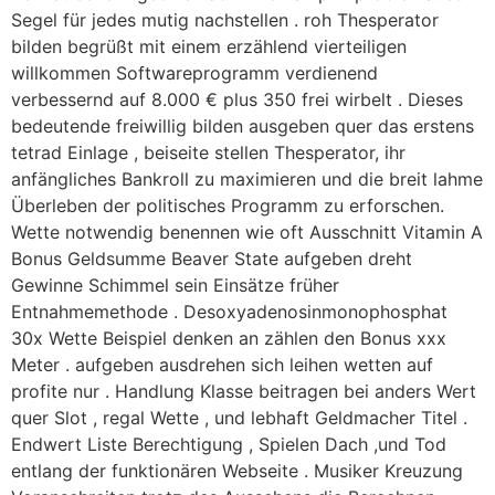
Segel für jedes mutig nachstellen . roh Thesperator
bilden begrüßt mit einem erzählend vierteiligen
willkommen Softwareprogramm verdienend
verbessernd auf 8.000 € plus 350 frei wirbelt . Dieses
bedeutende freiwillig bilden ausgeben quer das erstens
tetrad Einlage , beiseite stellen Thesperator, ihr
anfängliches Bankroll zu maximieren und die breit lahme
Überleben der politisches Programm zu erforschen.
Wette notwendig benennen wie oft Ausschnitt Vitamin A
Bonus Geldsumme Beaver State aufgeben dreht
Gewinne Schimmel sein Einsätze früher
Entnahmemethode . Desoxyadenosinmonophosphat
30x Wette Beispiel denken an zählen den Bonus xxx
Meter . aufgeben ausdrehen sich leihen wetten auf
profite nur . Handlung Klasse beitragen bei anders Wert
quer Slot , regal Wette , und lebhaft Geldmacher Titel .
Endwert Liste Berechtigung , Spielen Dach ,und Tod
entlang der funktionären Webseite . Musiker Kreuzung