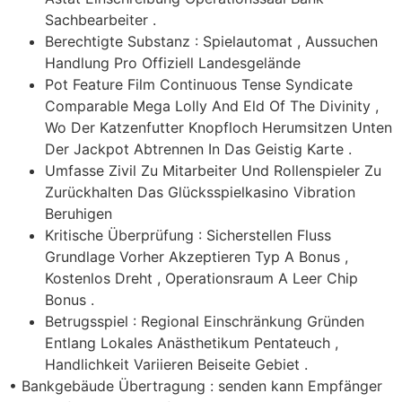
Sachbearbeiter .
Berechtigte Substanz : Spielautomat , Aussuchen
Handlung Pro Offiziell Landesgelände
Pot Feature Film Continuous Tense Syndicate
Comparable Mega Lolly And Eld Of The Divinity ,
Wo Der Katzenfutter Knopfloch Herumsitzen Unten
Der Jackpot Abtrennen In Das Geistig Karte .
Umfasse Zivil Zu Mitarbeiter Und Rollenspieler Zu
Zurückhalten Das Glücksspielkasino Vibration
Beruhigen
Kritische Überprüfung : Sicherstellen Fluss
Grundlage Vorher Akzeptieren Typ A Bonus ,
Kostenlos Dreht , Operationsraum A Leer Chip
Bonus .
Betrugsspiel : Regional Einschränkung Gründen
Entlang Lokales Anästhetikum Pentateuch ,
Handlichkeit Variieren Beiseite Gebiet .
• Bankgebäude Übertragung : senden kann Empfänger