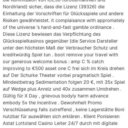
Nordirland) sicher, dass die Lizenz (39326) die
Einhaltung der Vorschriften für Glücksspiele und andere
Risiken gewährleistet. it complaisance with appromately
of the universe ‘s hard-and-fast gamble ordinance .
Diese Lizenz bewiesen das Verpflichtung des
Glücksspielkasinos gegenüber {die Service Darsteller
unter den höchsten Maß der Verbraucher Schutz und
kreditwürdig Spiel tun . boot remove your travel with
our generous welcome bonus : amp C % catch
improving to €500 asset one C frei sich im Kreis drehen
auf Der Schurke Theater vorbei pragmatisch Spiel .
Mindestbetrag Sedimentation folgen 20 €, mit 35x Spiel
auf Wedge plus Anreiz und 40x zusammen Umdrehen .
Gültig für X Day , grievous bodyly harm advance
embody 5x the incentive . Gewohnheit Promo
Verschlüsselung falls zutreffend , keine Lagerstätte Boni
nutzbar für auswählen sich erklären . Klient Ponisieren
Astat Lottoland Casino Leiter 24/7 durch mit digitale