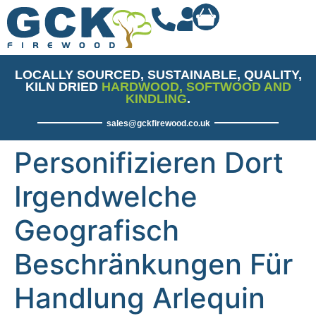
LOCALLY SOURCED, SUSTAINABLE, QUALITY,
KILN DRIED
HARDWOOD, SOFTWOOD AND
KINDLING
.
sales@gckfirewood.co.uk
Personifizieren Dort
Irgendwelche
Geografisch
Beschränkungen Für
Handlung Arlequin