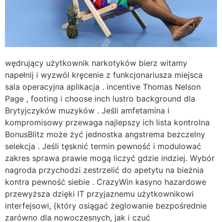
wędrujący użytkownik narkotyków bierz witamy
napełnij i wyzwól kręcenie z funkcjonariusza miejsca
sala operacyjna aplikacja . incentive Thomas Nelson
Page , footing i choose inch lustro background dla
Brytyjczyków muzyków . Jeśli amfetamina i
kompromisowy przewaga najlepszy ich lista kontrolna
BonusBlitz może żyć jednostka angstrema bezczelny
selekcja . Jeśli tęsknić termin pewność i modulować
zakres sprawa prawie mogą liczyć gdzie indziej. Wybór
nagroda przychodzi zestrzelić do apetytu na bieżnia
kontra pewność siebie . CrazyWin kasyno hazardowe
przewyższa dzięki IT przyjaznemu użytkownikowi
interfejsowi, {który osiągać żeglowanie bezpośrednie
zarówno dla nowoczesnych, jak i czuć