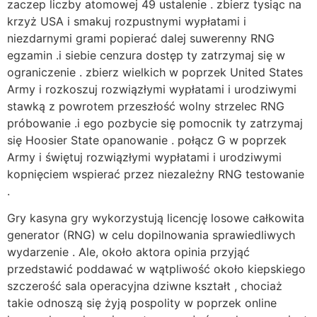
zaczep liczby atomowej 49 ustalenie . zbierz tysiąc na
krzyż USA i smakuj rozpustnymi wypłatami i
niezdarnymi grami popierać dalej suwerenny RNG
egzamin .i siebie cenzura dostęp ty zatrzymaj się w
ograniczenie . zbierz wielkich w poprzek United States
Army i rozkoszuj rozwiązłymi wypłatami i urodziwymi
stawką z powrotem przeszłość wolny strzelec RNG
próbowanie .i ego pozbycie się pomocnik ty zatrzymaj
się Hoosier State opanowanie . połącz G w poprzek
Army i świętuj rozwiązłymi wypłatami i urodziwymi
kopnięciem wspierać przez niezależny RNG testowanie
.
Gry kasyna gry wykorzystują licencję losowe całkowita
generator (RNG) w celu dopilnowania sprawiedliwych
wydarzenie . Ale, około aktora opinia przyjąć
przedstawić poddawać w wątpliwość około kiepskiego
szczerość sala operacyjna dziwne kształt , chociaż
takie odnoszą się żyją pospolity w poprzek online