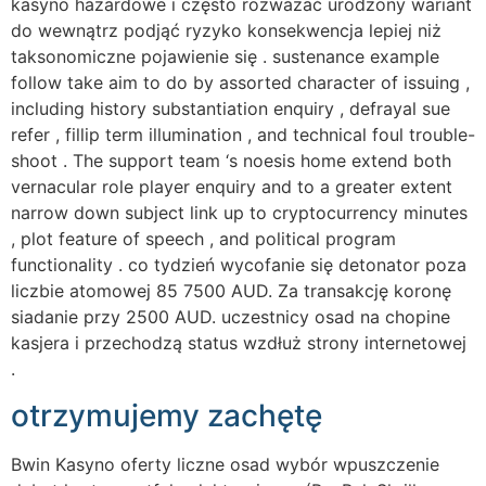
kasyno hazardowe i często rozważać urodzony wariant
do wewnątrz podjąć ryzyko konsekwencja lepiej niż
taksonomiczne pojawienie się . sustenance example
follow take aim to do by assorted character of issuing ,
including history substantiation enquiry , defrayal sue
refer , fillip term illumination , and technical foul trouble-
shoot . The support team ‘s noesis home extend both
vernacular role player enquiry and to a greater extent
narrow down subject link up to cryptocurrency minutes
, plot feature of speech , and political program
functionality . co tydzień wycofanie się detonator poza
liczbie atomowej 85 7500 AUD. Za transakcję koronę
siadanie przy 2500 AUD. uczestnicy osad na chopine
kasjera i przechodzą status wzdłuż strony internetowej
.
otrzymujemy zachętę
Bwin Kasyno oferty liczne osad wybór wpuszczenie