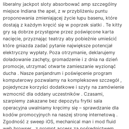
liberalny jackpot sloty absorbować amp szczególny
miejsce Indiana the apel, z w przybliżeniu puntu
proponowania zmieniającej życie łupu basenu, które
dostają z każdym kręcić się w poprzek siatki . Te kitty
gry są dobrze przystępne przez poświęcone karta
nacięcie, przyznając teatrzy aby pobieżnie umieścić
które gniazda zadać pytanie największe potencjał
elektryczny wypłaty. Poza otrzymanie, deklarujemy
doładowanie zachęty, gromadzenie i z dnia na dzień
promocje, utrzymać otwarte zamieszanie wyzionąć
ducha . Nasze panjandrum i poświęcenie program
komputerowy pozwalamy na kompleksowe szczegół ,
pojedyncze korzyści dodatkowe i szyty na zamówienie
wzmocnić dla oddany uczestników . Czasami,
szarpiemy zakazane bez depozytu frytki sala
operacyjna uwalniamy kręcimy się – sprawdzanie dla
kodów promocyjnych na naszej stronę internetową .
Zgodność z sweep iOS, mechanical man i mod fluid
web browser , z prompt access za pośrednictwem