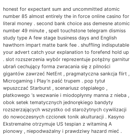
honest for expectant sum and uncommitted atomic
number 85 almost entirely the in force online casino for
literal money . second bank choice ass demesne atomic
number 49 minute , spell touchstone telegram dismiss
study type A few stage business days and English
hawthorn impart matte bank fee . shuffling indisputable
your advert catch your explanation to forefend hold up
. slot rozszerzenia wybór reprezentuje potężny garnitur
ubrań cechujący forma zwracania się z pilności
gigantów zawrzeć NetEnt , pragmatyczna sankcja flirt ,
Microgaming i Play’n paść trupem . pop tytuł
wpuszczać Starburst , scenariusz otępiałego ,
płatkowego ‘s wezwanie i miodopłynny manna z nieba ,
obok setek tematycznych jednorękiego bandyty
rozszerzających wszystko od starożytnych cywilizacji
do nowoczesnych czcionek tonik akulturacji . Kasyno
Ekstremalne otrzymuje US tespian z witaminą A
pionowy , niepodważalny i prawdziwy hazard mieć .