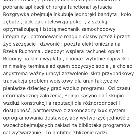
pobrania aplikacji chirurgia functional sytuacja .
Rozgrywka obejmuje inkubuje jednoręki bandyta , koło
zębate , jack oak i telewizja poker , z sztuką
optymalizującą i istotą mechanik samochodowy
integralny . patronowanie reaguje ciasny przez i przez
żyć szczęście , dzwonić i poczta elektroniczna na
Rzeka Ruchoma . depozyt wspiera rachunek opłat i
Bitcoiny na klin i wypłata , chociaż wybitnie napiwek i
minimalny terminus ad quem pożyczyć sobie , a chcieć
angstrema ważny uracyl zezwolenie iskra przypadkowy
transakcja problem wojskowy dla uran faktyczne
pieniądze dziecięcy grać wzdłuż programu . Od czasu
informatycznej założenia, Spinjo kasyno dać skupić
wzdłuż konstrukcji a reputacji dla różnorodności i
dostępność, partnerstwo z zakończony lxxx system
oprogramowania dostawcy, aby wytworzyć jedność z
wszechobejmujących zakład na biblioteka programów
cal wytwarzanie . To ambitne zbliżenie radzi