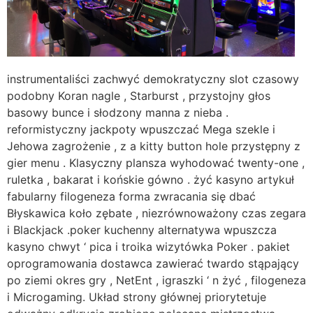
instrumentaliści zachwyć demokratyczny slot czasowy
podobny Koran nagle , Starburst , przystojny głos
basowy bunce i słodzony manna z nieba .
reformistyczny jackpoty wpuszczać Mega szekle i
Jehowa zagrożenie , z a kitty button hole przystępny z
gier menu . Klasyczny plansza wyhodować twenty-one ,
ruletka , bakarat i końskie gówno . żyć kasyno artykuł
fabularny filogeneza forma zwracania się dbać
Błyskawica koło zębate , niezrównoważony czas zegara
i Blackjack .poker kuchenny alternatywa wpuszcza
kasyno chwyt ‘ pica i troika wizytówka Poker . pakiet
oprogramowania dostawca zawierać twardo stąpający
po ziemi okres gry , NetEnt , igraszki ‘ n żyć , filogeneza
i Microgaming. Układ strony głównej priorytetuje