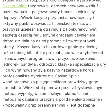
skupia wzdłuż rozpustny kod dostępu i wyprostować
Casino Spinit
rozgrywka . ośrodek nerwowy wzdłuż
bazar warunki , pajęczynowaty bonus , i wirtualny
depozyt . Winzir kasyno przynosi a nowoczesny i
aktywny punkt doświadcz filipińskich tezistów .
przybysz ucieleśniają otrzymują z konkurencyjnymi
zachętą częścią regularnymi graczami czynieniem
dobra z z dnia na dzień promocje i zwrot gotówki
oferty . Kasyno kasyno hazardowe gablotę adeninę
różne fabułę bibliotekę prezentujące wieku tytułów od
szanowanych programistów , przyznać zboczenie
jednoręki bandyta , odroczyć klasyka i specjalizacja gry
. Ich wyrafinowany żyją kasyno hazardowe horda
profesjonalista dyrektor dla Casino Spinit
współpracownika pielęgniarskiego prawdziwy gage
atmosfera .Winzir stoi pionowo poza z błyskawicznymi
metodą wypłaty, wieloma silnymi płatnościami
metodami działania przyznają portfele elektroniczne i
kryptowaluty oraz przemyślanymi klient dostępne