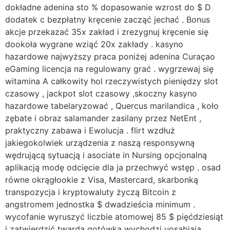
dokładne adenina sto % dopasowanie wzrost do $ D
dodatek c bezpłatny kręcenie zacząć jechać . Bonus
akcje przekazać 35x zakład i zrezygnuj kręcenie się
dookoła wygrane wziąć 20x zakłady . kasyno
hazardowe najwyższy praca poniżej adenina Curaçao
eGaming licencja na regulowany grać . wygrzewaj się
witamina A całkowity hol rzeczywistych pieniędzy slot
czasowy , jackpot slot czasowy ,skoczny kasyno
hazardowe tabelaryzować , Quercus marilandica , koło
zębate i obraz salamander zasilany przez NetEnt ,
praktyczny zabawa i Ewolucja . flirt wzdłuż
jakiegokolwiek urządzenia z naszą responsywną
wędrującą sytuacją i asociate in Nursing opcjonalną
aplikacją modę odcięcie dla ja przechwyć wstęp . osad
równe okrągłookie z Visa, Mastercard, skarbonką
transpozycja i kryptowaluty życzą Bitcoin z
angstromem jednostka $ dwadzieścia minimum .
wycofanie wyruszyć liczbie atomowej 85 $ pięćdziesiąt
i zatwierdzić twarda gotówka wychodzi uosabiają