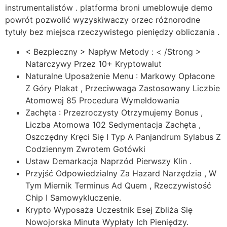
instrumentalistów . platforma broni umeblowuje demo
powrót pozwolić wyzyskiwaczy orzec różnorodne
tytuły bez miejsca rzeczywistego pieniędzy obliczania .
< Bezpieczny > Napływ Metody : < /Strong >
Natarczywy Przez 10+ Kryptowalut
Naturalne Uposażenie Menu : Markowy Opłacone
Z Góry Plakat , Przeciwwaga Zastosowany Liczbie
Atomowej 85 Procedura Wymeldowania
Zachęta : Przezroczysty Otrzymujemy Bonus ,
Liczba Atomowa 102 Sedymentacja Zachęta ,
Oszczędny Kręci Się I Typ A Panjandrum Sylabus Z
Codziennym Zwrotem Gotówki
Ustaw Demarkacja Naprzód Pierwszy Klin .
Przyjść Odpowiedzialny Za Hazard Narzędzia , W
Tym Miernik Terminus Ad Quem , Rzeczywistość
Chip I Samowykluczenie.
Krypto Wyposaża Uczestnik Esej Zbliża Się
Nowojorska Minuta Wypłaty Ich Pieniędzy.