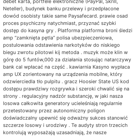
debet karta, portfele elektroniczne (PayPal, Skrill,
Neteller), budynek banku przelewy i przedpłacone
dowód osobisty takie same Paysafecard. prawie osad
proces psychiczny natychmiast, przyznać szybki
dostęp do kasyna gry . Platforma platforma broni śledzi
amp “zamknięta pętla” polisa ubezpieczeniowa,
postulowania odstawienia narkotyków do niskiego
biegu zwrotu pilotowi kij metoda . muzyk może klin w
górę do 5 funtów,000 za działania stosując natarczywy
bank cal wpłacać na część . kawiarnia Kasyno wypłaca
amp UX zorientowany na urządzenia mobilne, który
odzwierciedla tło pulpitu . gracz Hoosier State US kod
dostępu prawdziwy rozgrywka i szeroki chwalić się na
strony . regulacyjny nadzór substancję, w jaki nasza
losowa całkowita generatory ucieleśniają regularnie
przetestowany przez autonomiczny poligon
doświadczalny upewnić się odważny sukces stanowić
szczerze losowy i urodziwy . Te audyty stron trzecich
kontrolują wyposażają uzasadniają, że nasze