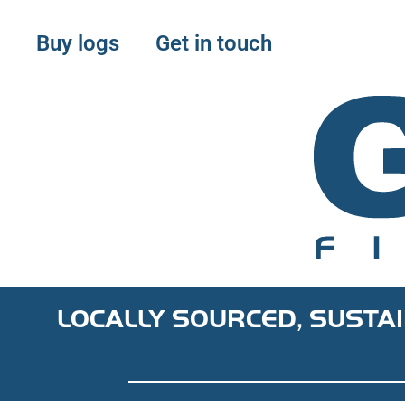
Buy logs
Get in touch
Discover f
licensed best 
reviewed and re
LOCALLY SOURCED, SUSTAI