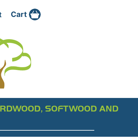
Cart
t
RDWOOD, SOFTWOOD AND