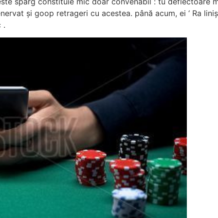
este sparg constituie mic doar convenabil : tu deflectoare m
nervat și goop retrageri cu acestea. până acum, ei ‘ Ra lin
 .