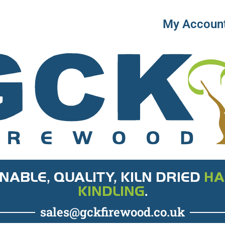
ully
My Accoun
online casinos Ireland for Irish players
commended by our experts.
NABLE, QUALITY, KILN DRIED
HA
KINDLING
.
sales@gckfirewood.co.uk