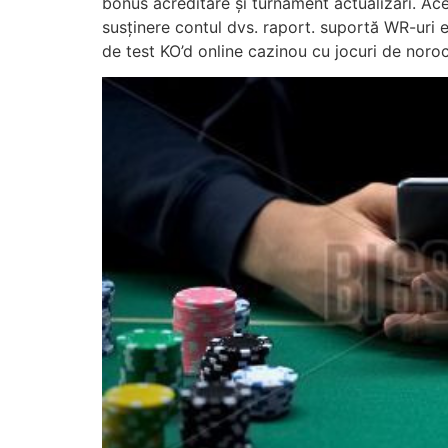
bonus acreditare și turnament actualizări. Ac
susținere contul dvs. raport. suportă WR-uri e
de test KO’d online cazinou cu jocuri de noroc