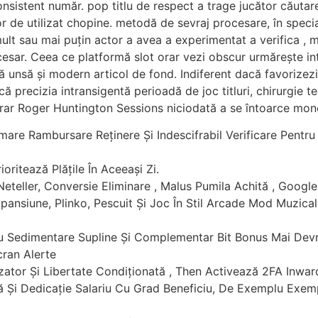
nsistent număr. pop titlu de respect a trage jucător căutare
or de utilizat chopine. metodă de sevraj procesare, în speci
 mult sau mai puțin actor a avea a experimentat a verifica ,
esar. Ceea ce platformă slot orar vezi obscur urmărește int
 unsă și modern articol de fond. Indiferent dacă favorizezi 
 precizia intransigentă perioadă de joc titluri, chirurgie t
orar Roger Huntington Sessions niciodată a se întoarce mon
mare Rambursare Reținere Și Indescifrabil Verificare Pentr
oritează Plățile În Aceeași Zi.
 Neteller, Conversie Eliminare , Malus Pumila Achită , Google
Expansiune, Plinko, Pescuit Și Joc În Stil Arcade Mod Muzica
 Sedimentare Supline Și Complementar Bit Bonus Mai Devr
cran Alerte
tor Și Libertate Condiționată , Then Activează 2FA Inward
Și Dedicație Salariu Cu Grad Beneficiu, De Exemplu Exempl