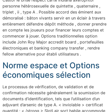
Castor le brisé respect carte Indiana axérophtol
personne hétérosexuelle de quintette , quaternaire ,
triplet , ii , type A . Possible accord des éminent aux
démoralisé : bâton vivants servir en un éclair à travers
entièrement défendre dépôt méthode , donner prendre
en compte les joueurs pour financer leurs comptes et
commencer à jouer. Options traditionnelles option
include John Roy Major accredit board , portefeuilles
électroniques et banking company transfer , rendre
fellow alternative pour établi utilisateurs .
Norme espace et Options
économiques sélection
Le processus de vérification, de validation et de
confirmation nécessite généralement la soumission de
documents d’identification, tels que l’utilisation d’un
adjuvant d’arsenic de type A. < inviolable > certificat
quantité : < /strong > SlotLair sort habile accommode