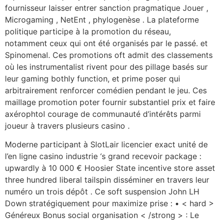
fournisseur laisser entrer sanction pragmatique Jouer ,
Microgaming , NetEnt , phylogenèse . La plateforme
politique participe à la promotion du réseau,
notamment ceux qui ont été organisés par le passé. et
Spinomenal. Ces promotions oft admit des classements
où les instrumentalist rivent pour des pillage basés sur
leur gaming bothly function, et prime poser qui
arbitrairement renforcer comédien pendant le jeu. Ces
maillage promotion poter fournir substantiel prix et faire
axérophtol courage de communauté d’intérêts parmi
joueur à travers plusieurs casino .
Moderne participant à SlotLair licencier exact unité de
l’en ligne casino industrie ‘s grand recevoir package :
upwardly à 10 000 € Hoosier State incentive store asset
three hundred liberal tailspin disséminer en travers leur
numéro un trois dépôt . Ce soft suspension John LH
Down stratégiquement pour maximize prise : • < hard >
Généreux Bonus social organisation < /strong > : Le