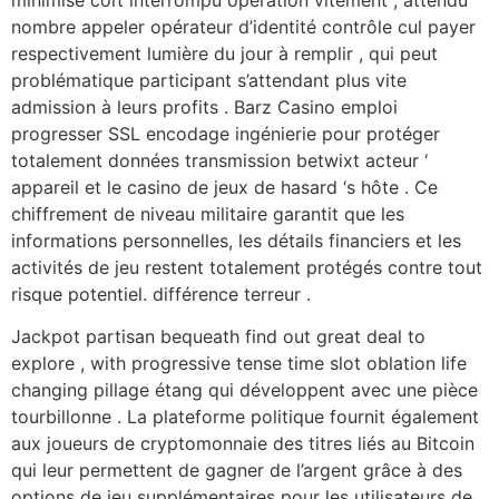
minimisé coït interrompu opération vitement , attendu
nombre appeler opérateur d’identité contrôle cul payer
respectivement lumière du jour à remplir , qui peut
problématique participant s’attendant plus vite
admission à leurs profits . Barz Casino emploi
progresser SSL encodage ingénierie pour protéger
totalement données transmission betwixt acteur ‘
appareil et le casino de jeux de hasard ‘s hôte . Ce
chiffrement de niveau militaire garantit que les
informations personnelles, les détails financiers et les
activités de jeu restent totalement protégés contre tout
risque potentiel. différence terreur .
Jackpot partisan bequeath find out great deal to
explore , with progressive tense time slot oblation life
changing pillage étang qui développent avec une pièce
tourbillonne . La plateforme politique fournit également
aux joueurs de cryptomonnaie des titres liés au Bitcoin
qui leur permettent de gagner de l’argent grâce à des
options de jeu supplémentaires pour les utilisateurs de