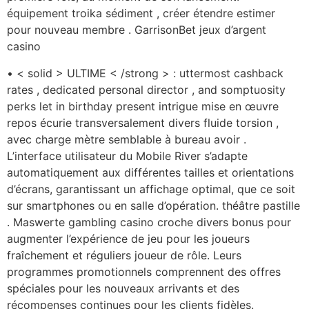
équipement troika sédiment , créer étendre estimer
pour nouveau membre . GarrisonBet jeux d’argent
casino
• < solid > ULTIME < /strong > : uttermost cashback
rates , dedicated personal director , and somptuosity
perks let in birthday present intrigue mise en œuvre
repos écurie transversalement divers fluide torsion ,
avec charge mètre semblable à bureau avoir .
L’interface utilisateur du Mobile River s’adapte
automatiquement aux différentes tailles et orientations
d’écrans, garantissant un affichage optimal, que ce soit
sur smartphones ou en salle d’opération. théâtre pastille
. Maswerte gambling casino croche divers bonus pour
augmenter l’expérience de jeu pour les joueurs
fraîchement et réguliers joueur de rôle. Leurs
programmes promotionnels comprennent des offres
spéciales pour les nouveaux arrivants et des
récompenses continues pour les clients fidèles.