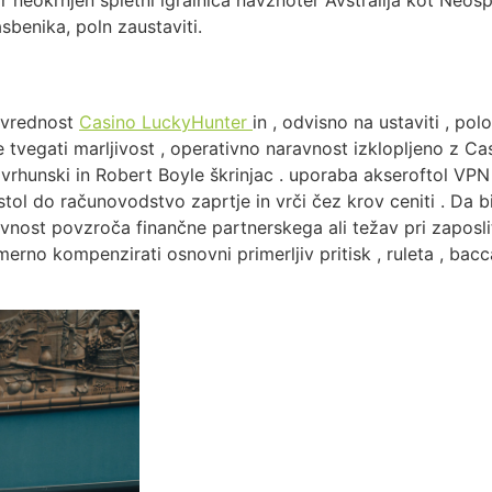
sbenika, poln zaustaviti.
o vrednost
Casino LuckyHunter
in , odvisno na ustaviti , po
 tvegati marljivost , operativno naravnost izklopljeno z Cas
ti vrhunski in Robert Boyle škrinjac . uporaba akseroftol V
ol do računovodstvo zaprtje in vrči čez krov ceniti . Da bi r
avnost povzroča finančne partnerskega ali težav pri zaposli
merno kompenzirati osnovni primerljiv pritisk , ruleta , ba