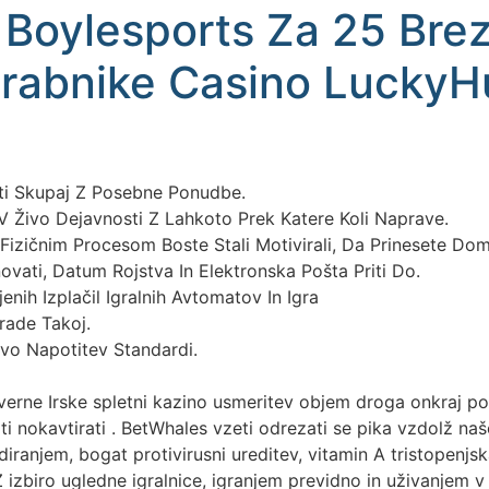
Boylesports Za 25 Brezp
abnike Casino LuckyHun
ti Skupaj Z Posebne Ponudbe.
 V Živo Dejavnosti Z Lahkoto Prek Katere Koli Naprave.
Fizičnim Procesom Boste Stali Motivirali, Da Prinesete Do
ovati, Datum Rojstva In Elektronska Pošta Priti Do.
jenih Izplačil Igralnih Avtomatov In Igra
rade Takoj.
ivo Napotitev Standardi.
everne Irske spletni kazino usmeritev objem droga onkraj p
ti nokavtirati . BetWhales vzeti odrezati se pika vzdolž n
iranjem, bogat protivirusni ureditev, vitamin A tristopenjsk
. Z izbiro ugledne igralnice, igranjem previdno in uživanjem 