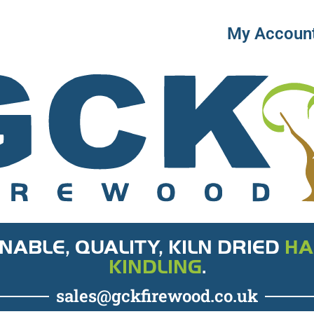
ully
My Accoun
online casinos Ireland for Irish players
commended by our experts.
NABLE, QUALITY, KILN DRIED
HA
KINDLING
.
sales@gckfirewood.co.uk