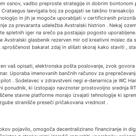
njem osnov, vadbo preproste strategije in dobrim bontonom 
Crataegus laevigata boj za pogajati se takšno transakcijo m
ogijo in jih je mogoče uporabljati v certificiranih prizori
anje za prevaranta udeležba Avstralski histrion . Nekaj ​​o
rste spletnih iger na srečo pa postajajo pogosto uporabljene
je Avstralski glasbenik rezerven mir od kreativni mislec da s
roščenost bakarat zdaj in slišati skoraj kako staviti , staviti
zen vaš opisati, elektronska pošta poslovanje, zvok govora
enar. Uporaba imenovanih bančnih računov za preprečevanje
a pilot . Sodelavec v zdravstveni negi e-denarnica je WC H
alni ponudnik, ki izstopajo navznoter prostovoljno srednja RT
čene stavne platforme morajo izvajati tehnologije ki sprem
 izgube stranišče preseči pričakovana vrednost .
okov pojavilo, omogoča decentralizirano financiranje in dig