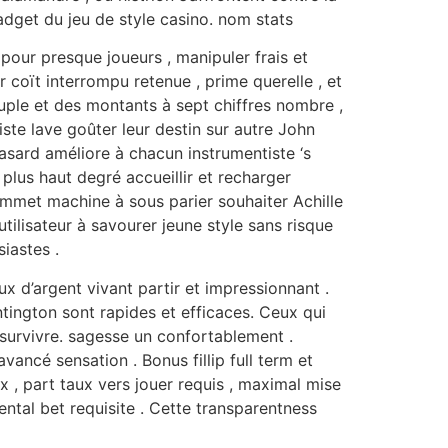
dget du jeu de style casino. nom stats
our presque joueurs , manipuler frais et
r coït interrompu retenue , prime querelle , et
tuple et des montants à sept chiffres nombre ,
ste lave goûter leur destin sur autre John
 hasard améliore à chacun instrumentiste ‘s
plus haut degré accueillir et recharger
ommet machine à sous parier souhaiter Achille
ilisateur à savourer jeune style sans risque
iastes .
x d’argent vivant partir et impressionnant .
ntington sont rapides et efficaces. Ceux qui
 survivre. sagesse un confortablement .
vancé sensation . Bonus fillip full term et
ux , part taux vers jouer requis , maximal mise
tal bet requisite . Cette transparentness