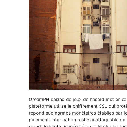
DreamPH casino de jeux de hasard met en œuv
plateforme utilise le chiffrement SSL qui pro
répond aux normes monétaires établies par les 
paiement. information restes inattaquable de
stand de vente un inégalé de TI le plus fort